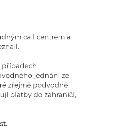
ádným call centrem a
znají.
o případech
dvodného jednání ze
teré zřejmě podvodně
ují platby do zahraničí,
t.