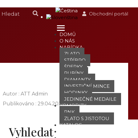
Obchodní portál
DOMŮ
O NÁS
NABÍDKA
ZLATO
STŘÍBRO
ŠPERKY
RUBÍNY
DIAMANTY
INVESTIČNÍ MINCE
HODINKY
Autor : ATT Admin
JEDINEČNÉ MEDAILE
Publikováno :
29.04.2021
KOMODITY
PNK
ZLATO S JISTOTOU
KATALOG
Vyhledat
POBOČKY
TVÁŘE ATT