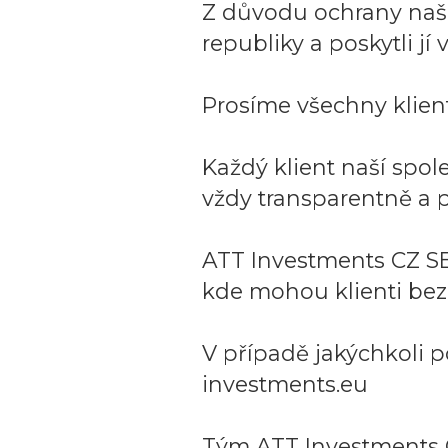
Z důvodu ochrany naší 
republiky a poskytli j
Prosíme všechny klient
Každý klient naší spo
vždy transparentně a p
ATT Investments CZ SE
kde mohou klienti bez
V případě jakýchkoli p
investments.eu
Tým ATT Investments 