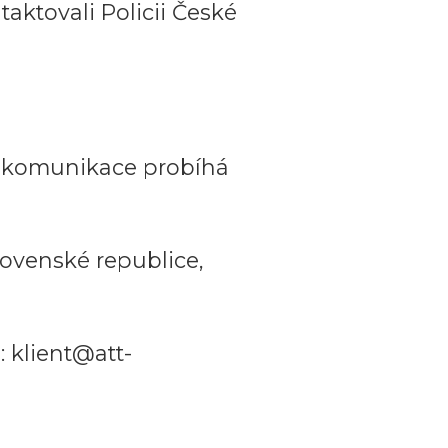
aktovali Policii České
a komunikace probíhá
ovenské republice,
 klient@att-