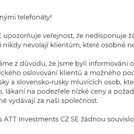
ými telefonáty!
 upozorňuje veřejnost, že nedisponuje ž
 nikdy nevolají klientům, které osobně ne
áme z důvodu, že jsme byli informováni 
ického oslovování klientů a možného po
sky a slovensko‑rusky mluvících osob, k
to, lákaní na podezřele nízké ceny a požad
ě vydávají za naši společnost.
 ATT Investments CZ SE žádnou souvislos