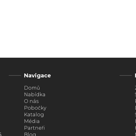
Navigace
Domů
Nabídka
O nás
Pobočky
Katalog
Média
Partneři
6
Blog