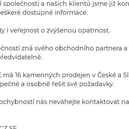
společnosti a našich klientů jsme již kont
í veškeré dostupné informace.
y i veřejnost o zvýšenou opatrnost.
lečnosti zná svého obchodního partnera 
ředvídatelně.
 má 16 kamenných prodejen v České a Sl
pečně a osobně řešit své požadavky.
ochybností nás neváhejte kontaktovat na:
CZ SE