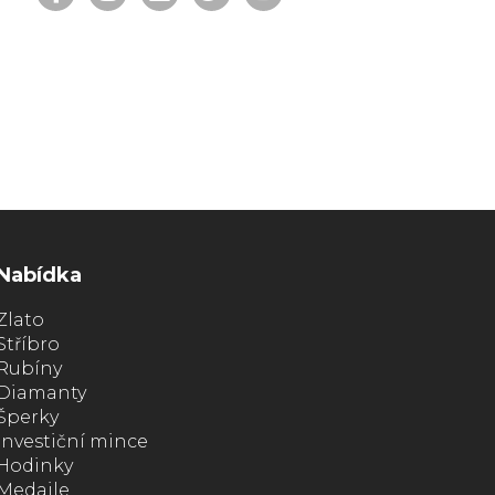
Nabídka
Zlato
Stříbro
Rubíny
Diamanty
Šperky
Investiční mince
Hodinky
Medaile