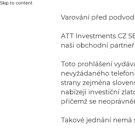
Skip to content
Varování před podvodn
ATT Investments CZ SE
naši obchodní partneři
Toto prohlášení vydáv
nevyžádaného telefon
strany zejména sloven
nabízejí investiční zla
přičemž se neoprávněn
Takové jednání nemá s