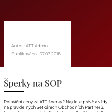
DOMŮ
O NÁS
NABÍDKA
KOMODITY
KATALOG
POBOČKY
Autor : ATT Admin
TVÁŘE ATT
Publikováno :
07.03.2018
MÉDIA
BLOG
PARTNEŘI
Šperky na SOP
KONTAKT
Poloviční ceny za ATT šperky? Najdete právě a vždy
na pravidelných Setkáních Obchodních Partnerů.