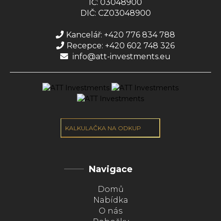
IČ: 03048900
DIČ: CZ03048900
Kancelář: +420 776 834 788
Recepce: +420 602 748 326
info@att-investments.eu
KALKULAČKA NA ODKUP
Navigace
Domů
Nabídka
O nás