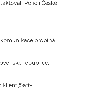
aktovali Policii České
a komunikace probíhá
ovenské republice,
 klient@att-