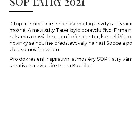
SOP TATRY 2021
K top firemní akci se na našem blogu vždy rádi vrac
možné. A mezi štíty Tater bylo opravdu živo. Firma 
rukama a nových regionálních center, kanceláří a 
novinky se houfně představovaly na naší Sopce a po
zbrusu novém webu.
Pro dokreslení inspirativní atmosféry SOP Tatry vá
kreativce a vizionáře Petra Kopčila: