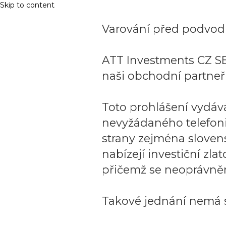
Skip to content
Varování před podvodn
ATT Investments CZ SE
naši obchodní partneři
Toto prohlášení vydáv
nevyžádaného telefon
strany zejména sloven
nabízejí investiční zla
přičemž se neoprávněn
Takové jednání nemá s