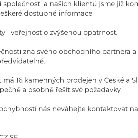
společnosti a našich klientů jsme již kont
í veškeré dostupné informace.
y i veřejnost o zvýšenou opatrnost.
lečnosti zná svého obchodního partnera 
ředvídatelně.
 má 16 kamenných prodejen v České a Sl
pečně a osobně řešit své požadavky.
ochybností nás neváhejte kontaktovat na:
CZ SE