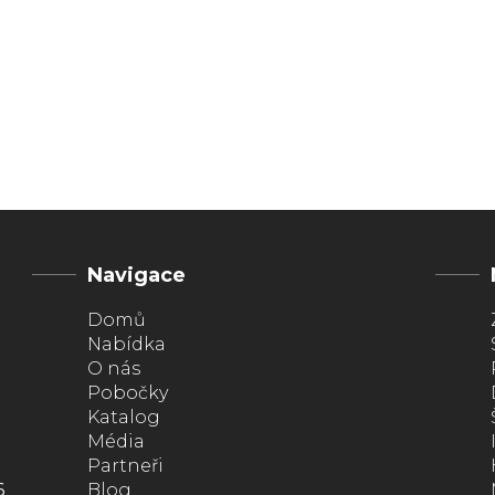
Navigace
Domů
Nabídka
O nás
Pobočky
Katalog
Média
Partneři
6
Blog