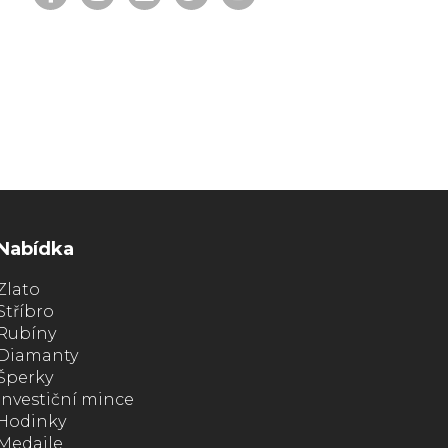
Nabídka
Zlato
Stříbro
Rubíny
Diamanty
Šperky
Investiční mince
Hodinky
Medaile