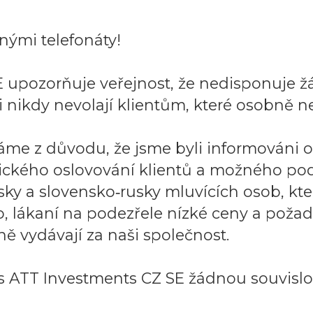
ými telefonáty!
 upozorňuje veřejnost, že nedisponuje ž
 nikdy nevolají klientům, které osobně ne
áme z důvodu, že jsme byli informováni 
ického oslovování klientů a možného po
sky a slovensko‑rusky mluvících osob, k
to, lákaní na podezřele nízké ceny a požad
ě vydávají za naši společnost.
 ATT Investments CZ SE žádnou souvislos