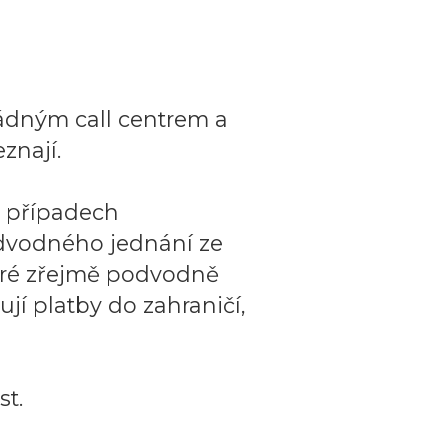
ádným call centrem a
znají.
o případech
dvodného jednání ze
teré zřejmě podvodně
ují platby do zahraničí,
t.