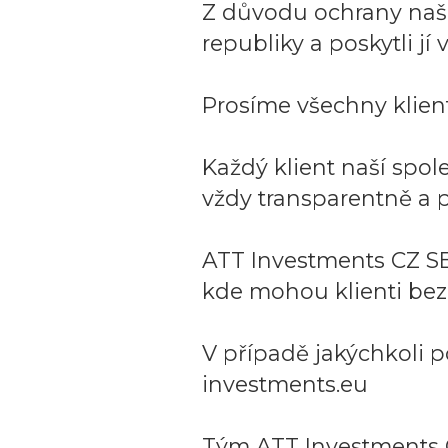
Z důvodu ochrany naší 
republiky a poskytli j
Prosíme všechny klient
Každý klient naší spo
vždy transparentně a p
ATT Investments CZ SE
kde mohou klienti bez
V případě jakýchkoli p
investments.eu
Tým ATT Investments 