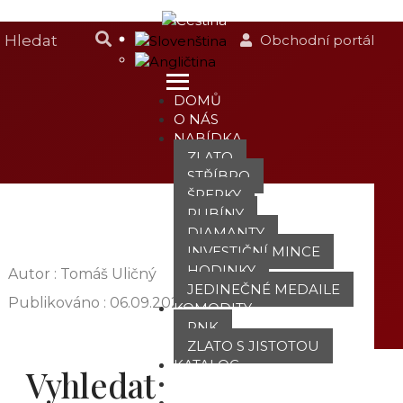
Obchodní portál
DOMŮ
O NÁS
NABÍDKA
ZLATO
STŘÍBRO
ŠPERKY
RUBÍNY
DIAMANTY
INVESTIČNÍ MINCE
HODINKY
Autor : Tomáš Uličný
JEDINEČNÉ MEDAILE
Publikováno :
06.09.2021
KOMODITY
PNK
ZLATO S JISTOTOU
KATALOG
Vyhledat
POBOČKY
TVÁŘE ATT