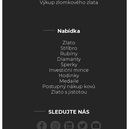
Výkup zlomkového zlata
Nabídka
Zlato
Stříbro
Rubíny
Diamanty
Šperky
Investiční mince
Hodinky
Medaile
Postupný nákup kovů
Zlato s jistotou
SLEDUJTE NÁS