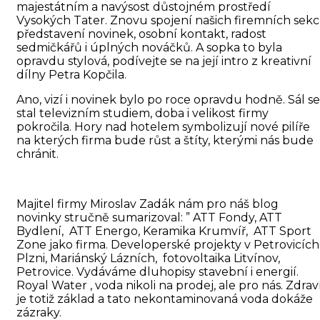
majestátním a navýsost důstojném prostředí
Vysokých Tater. Znovu spojení našich firemních sekcí
představení novinek, osobní kontakt, radost
sedmičkářů i úplných nováčků. A sopka to byla
opravdu stylová, podívejte se na její intro z kreativní
dílny Petra Kopčila.
Ano, vizí i novinek bylo po roce opravdu hodně. Sál se
stal televizním studiem, doba i velikost firmy
pokročila. Hory nad hotelem symbolizují nové pilíře
na kterých firma bude růst a štíty, kterými nás bude
chránit.
Majitel firmy Miroslav Zadák nám pro náš blog
novinky stručně sumarizoval: ” ATT Fondy, ATT
Bydlení, ATT Energo, Keramika Krumvíř, ATT Sport
Zone jako firma. Developerské projekty v Petrovicích
Plzni, Mariánský Lázních, fotovoltaika Litvínov,
Petrovice. Vydáváme dluhopisy stavební i energií.
Royal Water , voda nikoli na prodej, ale pro nás. Zdrav
je totiž základ a tato nekontaminovaná voda dokáže
zázraky.