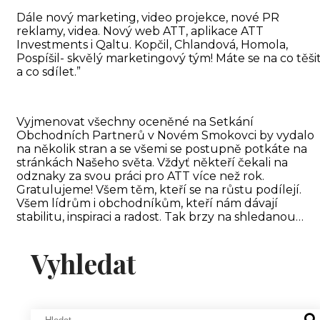
Dále nový marketing, video projekce, nové PR
reklamy, videa. Nový web ATT, aplikace ATT
Investments i Qaltu. Kopčil, Chlandová, Homola,
Pospíšil- skvělý marketingový tým! Máte se na co těši
a co sdílet.”
Vyjmenovat všechny oceněné na Setkání
Obchodních Partnerů v Novém Smokovci by vydalo
na několik stran a se všemi se postupně potkáte na
stránkách Našeho světa. Vždyť někteří čekali na
odznaky za svou práci pro ATT více než rok.
Gratulujeme! Všem těm, kteří se na růstu podílejí.
Všem lídrům i obchodníkům, kteří nám dávají
stabilitu, inspiraci a radost. Tak brzy na shledanou…
Vyhledat