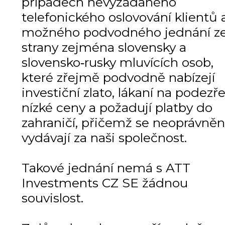
případech nevyžádaného
telefonického oslovování klientů 
možného podvodného jednání z
strany zejména slovensky a
slovensko‑rusky mluvících osob,
které zřejmě podvodně nabízejí
investiční zlato, lákaní na podezře
nízké ceny a požadují platby do
zahraničí, přičemž se neoprávně
vydávají za naši společnost.
Takové jednání nemá s ATT
Investments CZ SE žádnou
souvislost.