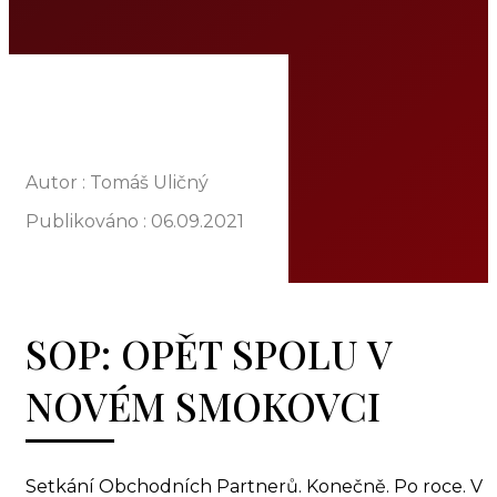
O NÁS
NABÍDKA
KOMODITY
KATALOG
POBOČKY
TVÁŘE ATT
Autor : Tomáš Uličný
MÉDIA
Publikováno :
06.09.2021
BLOG
PARTNEŘI
KONTAKT
SOP: OPĚT SPOLU V
NOVÉM SMOKOVCI
Setkání Obchodních Partnerů. Konečně. Po roce. V