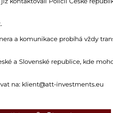
ž kontaktovali Policii České republiky
.
tnera a komunikace probíhá vždy tra
ké a Slovenské republice, kde mohou
vat na: klient@att-investments.eu