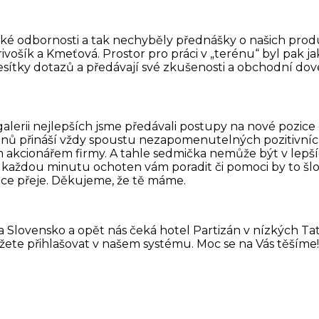
ké odbornosti a tak nechyběly přednášky o našich produ
rivošík a Kmeťová. Prostor pro práci v „terénu“ byl pak jak
 desítky dotazů a předávají své zkušenosti a obchodní dov
galerii nejlepších jsme předávali postupy na nové pozice
enů přináší vždy spoustu nezapomenutelných pozitivní
tím akcionářem firmy. A tahle sedmička nemůže být v lepš
 každou minutu ochoten vám poradit či pomoci by to šlo ve
dce přeje. Děkujeme, že tě máme.
a Slovensko a opět nás čeká hotel Partizán v nízkých 
 můžete přihlašovat v našem systému. Moc se na Vás těšíme!