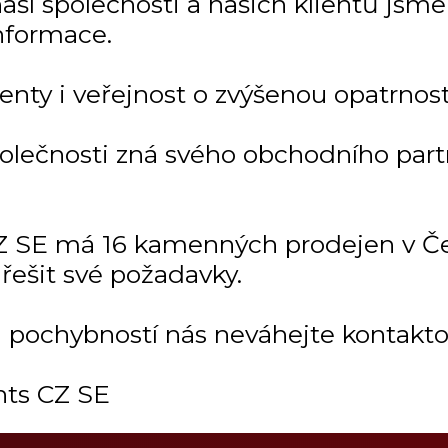
í společnosti a našich klientů jsme ji
nformace.
enty i veřejnost o zvýšenou opatrnost
polečnosti zná svého obchodního par
 SE má 16 kamenných prodejen v Čes
řešit své požadavky.
i pochybností nás neváhejte kontakto
ts CZ SE