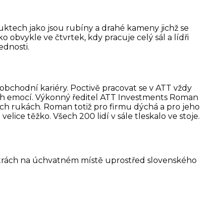
ktech jako jsou rubíny a drahé kameny jichž se
o obvykle ve čtvrtek, kdy pracuje celý sál a lídři
ednosti.
 obchodní kariéry. Poctivě pracovat se v ATT vždy
ch emocí. Výkonný ředitel ATT Investments Roman
ích rukách. Roman totiž pro firmu dýchá a pro jeho
lice těžko. Všech 200 lidí v sále tleskalo ve stoje.
Tatrách na úchvatném místě uprostřed slovenského