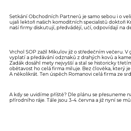
Setkání Obchodních Partnerů je samo sebou i o veli
ujali lektoři našich komoditních specialistů doktoři K
naší firmy diskutují, předvádějí, učí, odpovídají na
Vrchol SOP zažil Mikulov již o středečním večeru. V 
vyplatí a předávání odznaků z drahých kovů a kam
Zadák dosáhl mety nejvyšší a stal se historicky tře
obětavost ho celá firma miluje. Bez člověka, který je
A několikrát. Ten úspěch Romanovi celá firma ze sr
A kdy se uvidíme příště? Dle plánu se přesuneme n
přírodního ráje. Tále jsou 3-4. června a již nyní se