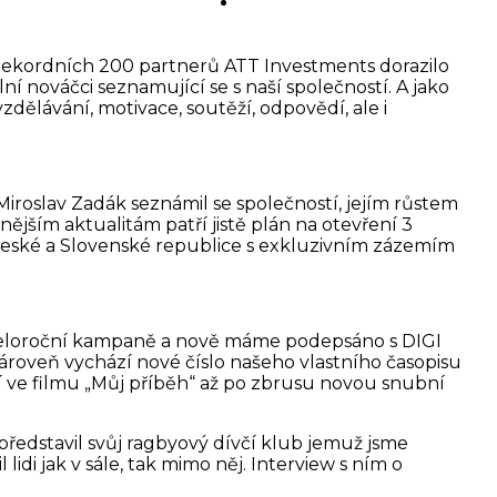
KONTAKT
 Rekordních 200 partnerů ATT Investments dorazilo
lní nováčci seznamující se s naší společností. A jako
zdělávání, motivace, soutěží, odpovědí, ale i
Miroslav Zadák seznámil se společností, jejím růstem
ějším aktualitám patří jistě plán na otevření 3
 České a Slovenské republice s exkluzivním zázemím
 celoroční kampaně a nově máme podepsáno s DIGI
 Zároveň vychází nové číslo našeho vlastního časopisu
ví ve filmu „Můj příběh“ až po zbrusu novou snubní
představil svůj ragbyový dívčí klub jemuž jsme
di jak v sále, tak mimo něj. Interview s ním o