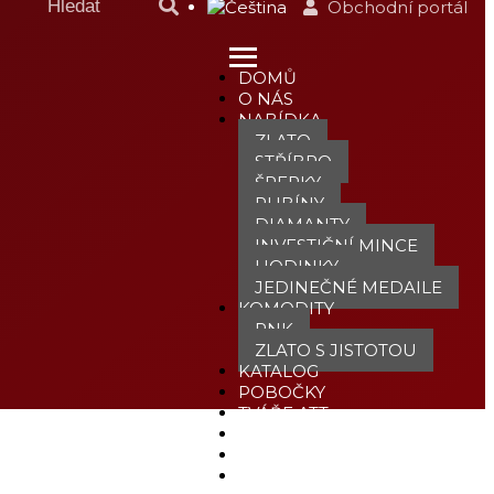
Obchodní portál
DOMŮ
O NÁS
NABÍDKA
ZLATO
STŘÍBRO
ŠPERKY
RUBÍNY
DIAMANTY
INVESTIČNÍ MINCE
HODINKY
JEDINEČNÉ MEDAILE
KOMODITY
PNK
ZLATO S JISTOTOU
KATALOG
POBOČKY
TVÁŘE ATT
MÉDIA
BLOG
PARTNEŘI