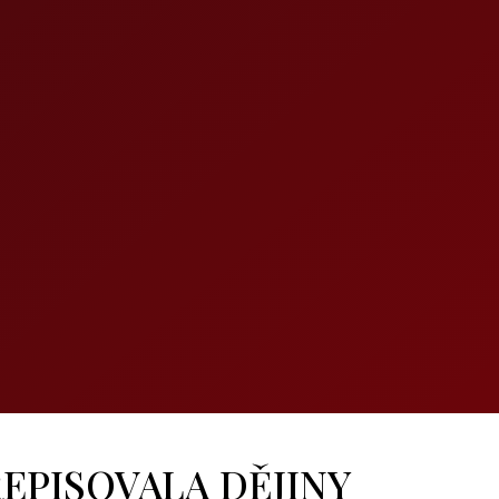
EPISOVALA DĚJINY