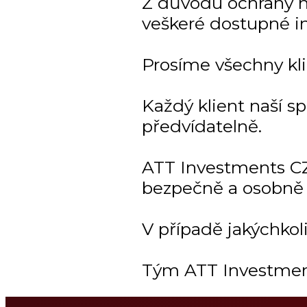
Z důvodu ochrany naš
veškeré dostupné i
Prosíme všechny kli
Každý klient naší s
předvídatelně.
ATT Investments CZ
bezpečně a osobně 
V případě jakýchkol
Tým ATT Investmen