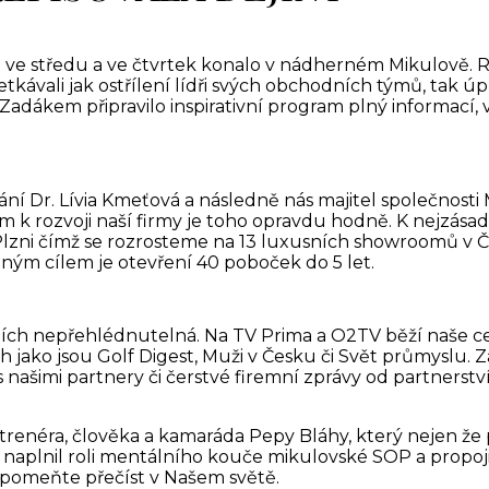
e ve středu a ve čtvrtek konalo v nádherném Mikulově.
tkávali jak ostřílení lídři svých obchodních týmů, tak úp
Zadákem připravilo inspirativní program plný informací, v
ní Dr. Lívia Kmeťová a následně nás majitel společnosti 
m k rozvoji naší firmy je toho opravdu hodně. K nejzásadn
a Plzni čímž se rozrosteme na 13 luxusních showroomů v
edným cílem je otevření 40 poboček do 5 let.
iích nepřehlédnutelná. Na TV Prima a O2TV běží naše
ch jako jsou Golf Digest, Muži v Česku či Svět průmyslu.
s našimi partnery či čerstvé firemní zprávy od partnerst
 trenéra, člověka a kamaráda Pepy Bláhy, který nejen že 
aplnil roli mentálního kouče mikulovské SOP a propojil li
apomeňte přečíst v Našem světě.