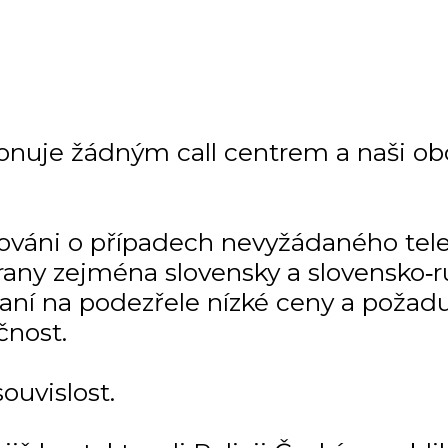
onuje žádným call centrem a naši ob
mováni o případech nevyžádaného tel
any zejména slovensky a slovensko‑r
kaní na podezřele nízké ceny a požadu
čnost.
uvislost.