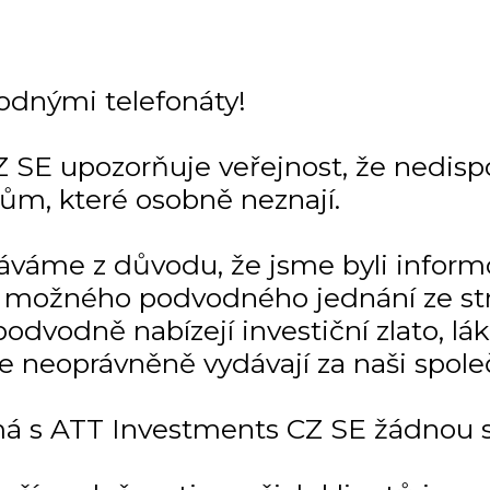
odnými telefonáty!
 SE upozorňuje veřejnost, že nedisp
tům, které osobně neznají.
dáváme z důvodu, že jsme byli infor
 a možného podvodného jednání ze str
odvodně nabízejí investiční zlato, lá
se neoprávněně vydávají za naši spole
á s ATT Investments CZ SE žádnou so