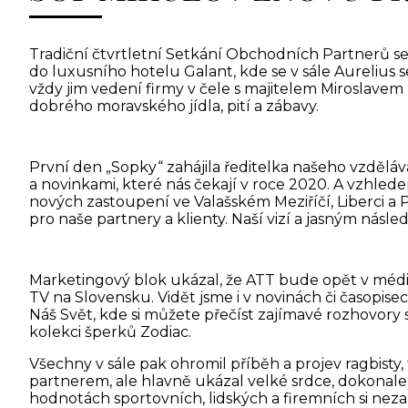
Tradiční čtvrtletní Setkání Obchodních Partnerů s
do luxusního hotelu Galant, kde se v sále Aurelius se
vždy jim vedení firmy v čele s majitelem Miroslavem 
dobrého moravského jídla, pití a zábavy.
První den „Sopky“ zahájila ředitelka našeho vzdělává
a novinkami, které nás čekají v roce 2020. A vzhlede
nových zastoupení ve Valašském Meziříčí, Liberci 
pro naše partnery a klienty. Naší vizí a jasným násl
Marketingový blok ukázal, že ATT bude opět v méd
TV na Slovensku. Vidět jsme i v novinách či časopise
Náš Svět, kde si můžete přečíst zajímavé rozhovory 
kolekci šperků Zodiac.
Všechny v sále pak ohromil příběh a projev ragbisty,
partnerem, ale hlavně ukázal velké srdce, dokonale n
hodnotách sportovních, lidských a firemních si nez