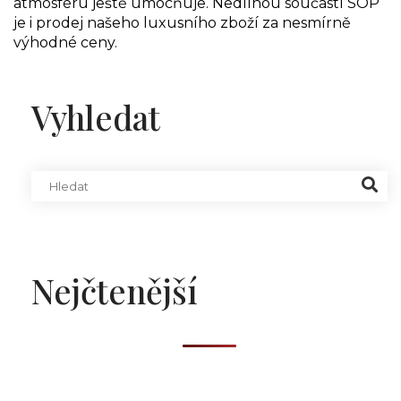
atmosféru ještě umocňuje. Nedílnou součástí SOP
je i prodej našeho luxusního zboží za nesmírně
výhodné ceny.
Vyhledat
Nejčtenější