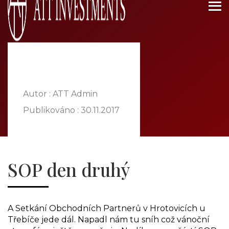
DOMŮ
O NÁS
NABÍDKA
Autor : ATT Admin
KOMODITY
Publikováno :
30.11.2017
KATALOG
POBOČKY
TVÁŘE ATT
SOP den druhý
MÉDIA
BLOG
PARTNEŘI
A Setkání Obchodních Partnerů v Hrotovicích u
KONTAKT
Třebíče jede dál. Napadl nám tu sníh což vánoční