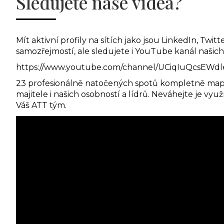
Sledujete naše videa?
Mít aktivní profily na sítích jako jsou LinkedIn, Tw
samozřejmostí, ale sledujete i YouTube kanál našich
https://www.youtube.com/channel/UCiqIuQcsEWd
23 profesionálně natočených spotů kompletně mapuje 
majitele i našich osobností a lídrů. Neváhejte je v
Váš ATT tým.