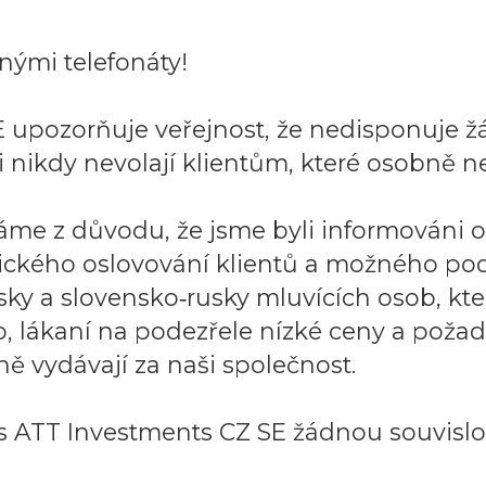
ými telefonáty!
 upozorňuje veřejnost, že nedisponuje ž
 nikdy nevolají klientům, které osobně ne
áme z důvodu, že jsme byli informováni 
ického oslovování klientů a možného po
sky a slovensko‑rusky mluvících osob, k
to, lákaní na podezřele nízké ceny a požad
ě vydávají za naši společnost.
 ATT Investments CZ SE žádnou souvislos