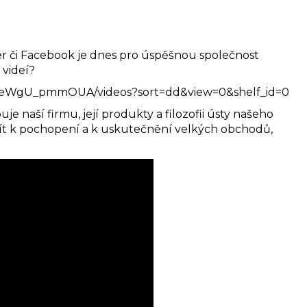
itter či Facebook je dnes pro úspěšnou společnost
 videí?
leWgU_pmmOUA/videos?sort=dd&view=0&shelf_id=0
naší firmu, její produkty a filozofii ústy našeho
yužít k pochopení a k uskutečnění velkých obchodů,