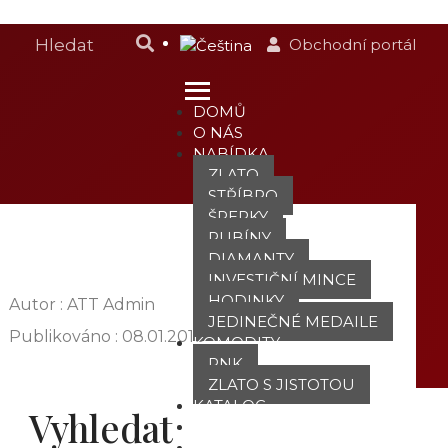
Obchodní portál
DOMŮ
O NÁS
NABÍDKA
ZLATO
STŘÍBRO
ŠPERKY
RUBÍNY
DIAMANTY
INVESTIČNÍ MINCE
HODINKY
Autor : ATT Admin
JEDINEČNÉ MEDAILE
Publikováno :
08.01.2018
KOMODITY
PNK
ZLATO S JISTOTOU
KATALOG
Vyhledat
POBOČKY
TVÁŘE ATT