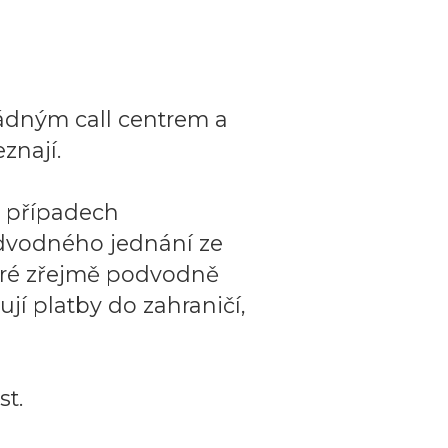
ádným call centrem a
znají.
o případech
dvodného jednání ze
teré zřejmě podvodně
ují platby do zahraničí,
t.