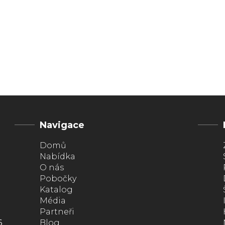
Navigace
Domů
Nabídka
O nás
Pobočky
Katalog
Média
Partneři
6
Blog