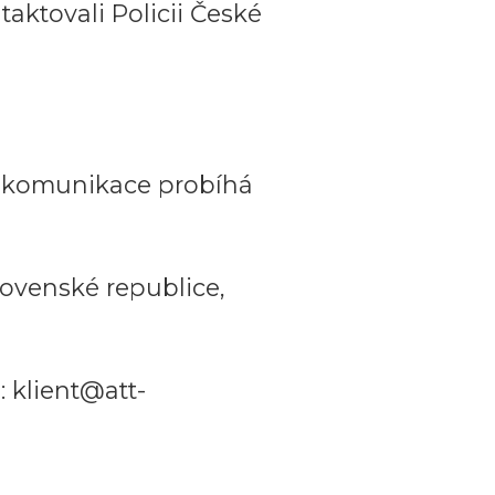
aktovali Policii České
a komunikace probíhá
ovenské republice,
 klient@att-