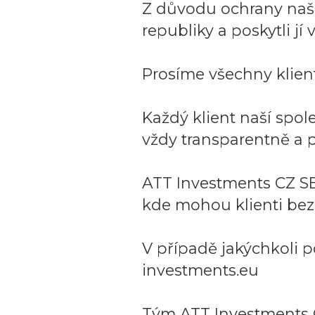
Z důvodu ochrany naší 
republiky a poskytli j
Prosíme všechny klient
Každý klient naší spo
vždy transparentně a p
ATT Investments CZ SE
kde mohou klienti bez
V případě jakýchkoli p
investments.eu
Tým ATT Investments 