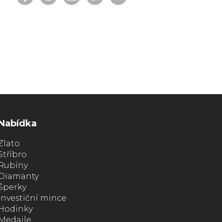
Nabídka
Zlato
Stříbro
Rubíny
Diamanty
Šperky
Investiční mince
Hodinky
Medaile