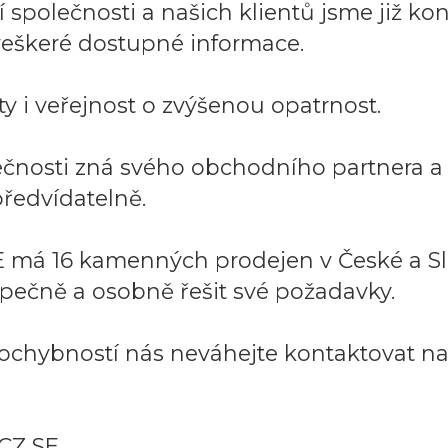
společnosti a našich klientů jsme již kont
í veškeré dostupné informace.
y i veřejnost o zvýšenou opatrnost.
lečnosti zná svého obchodního partnera 
ředvídatelně.
 má 16 kamenných prodejen v České a Sl
pečně a osobně řešit své požadavky.
ochybností nás neváhejte kontaktovat na:
CZ SE