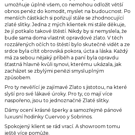
umožňuje úplně všem, co nemohou odložit větší
obnos peněz do komodit, myslet na budoucnost. Po
menších částkách si pořizují stále se zhodnocující
zlaté slitky. Jedna z mých klientek mi stále děkuje,
že jí potkalo takové štěstí. Nikdy by si nemyslela, že
bude sama doma vlastnit opravdové zlato. V těch
rozzářených očích to štěstí bylo skutečně vidět a ze
srdce byla cítit obrovská pokora, úcta a láska. Každý
má za sebou nějaký příběh a paní byla opravdu
šťastná hlavně kvůli synovi, kterému ukázala, jak
zacházet se zbylými penězi smysluplným
způsobem.
Pro ty nevěřící je zajímavé Zlato s jistotou, na které
slyší pro své lákavé úroky. Pro ty, co mají více
naspořeno, jsou to jednoznačně Zlaté slitky.
Dámy ocení krásné šperky a samozřejmě pánové
luxusní hodinky Cuervoo y Sobrinos.
Spokojený klient se rád vrací. A showroom tomu
ještě více pomůže.