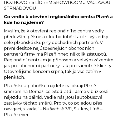
ROZHOVOR S LÍDREM SHOWROOMU VÁCLAVOU
STRNADOVOU
Co vedlo k otevření regionálního centra Plzeň a
kde ho najdeme?
Myslím, že k otevření regionálního centra vedly
především pěkné a dlouhodobě stabilní výsledky
celé plzeňské skupiny obchodních partnerů. V
první desítce nejúspěšnějších obchodních
partnerů firmy má Plzeň hned několik zástupců.
Regionální centrum je přínosem a velkým zázemím
jak pro obchodní partnery, tak pro samotné klienty.
Otevřeli jsme koncem srpna, tak je vše zatím v
plenkách.
Plzeňskou pobočku najdete na okraji Plzně
směrem na Domažlice, Stod, atd… Jsme v blízkosti
nájezdu na dálnici. Vedle nás jsou i autobusové
zastávky těchto směrů. Pro ty, co pojedou přes
navigaci, si zadají – Na šachtě 391, Sulkov, Líně –
Plzeň sever.