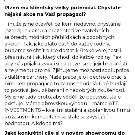
Plzeň má klientsky velký potenciál. Chystáte
nějaké akce na Vaši propagaci?
Tím, že jsme otevřeli celkem nedávno, chystáme
inzerci, reklamu a prezentaci ve svatebních
salónech, módních přehlídkách a podobných
akcích. Tak, jako zlato patří do každé rodiny,
budeme se chtít blíže dostat k široké veřejnosti i
přes místní tisk, který chodí do každé rodiny. Tak,
aby nás přijali a zvykli si na to, že jsme jejich součástí
a že jsme tu pro ně. Zjišťujeme možnosti spolupráce
s dalšími partnery. Naše práce je o lidech a o práci s
nimi. Jen propagace to za nás neudělá. Lidé hledají
to poctivé, jsou zklamaní z nedobrých zkušeností.
My jsme tady proto, aby věděli, že poctivost stále
existuje. Máme obrovskou výhodu – máme ATT
INVESTMENTS – kvalitní stabilní a spolehlivou firmu
s úžasnými komoditami se stále se zvyšující
hodnotou. A kdo to má?
Jaké konkrétní cíle si v novém showroomu do