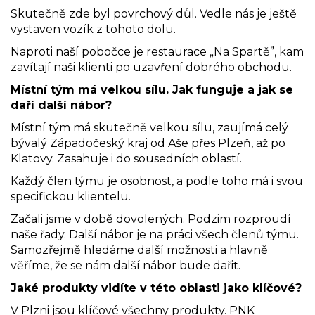
Skutečně zde byl povrchový důl. Vedle nás je ještě
vystaven vozík z tohoto dolu.
Naproti naší pobočce je restaurace „Na Spartě”, kam
zavítají naši klienti po uzavření dobrého obchodu.
Místní tým má velkou sílu. Jak funguje a jak se
daří další nábor?
Místní tým má skutečně velkou sílu, zaujímá celý
bývalý Západočeský kraj od Aše přes Plzeň, až po
Klatovy. Zasahuje i do sousedních oblastí.
Každý člen týmu je osobnost, a podle toho má i svou
specifickou klientelu.
Začali jsme v době dovolených. Podzim rozproudí
naše řady. Další nábor je na práci všech členů týmu.
Samozřejmě hledáme další možnosti a hlavně
věříme, že se nám další nábor bude dařit.
Jaké produkty vidíte v této oblasti jako klíčové?
V Plzni jsou klíčové všechny produkty. PNK