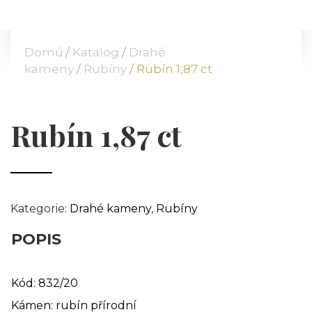
DOMŮ
O NÁS
Domů
/
Katalog
/
Drahé
NABÍDKA
kameny
/
Rubíny
/ Rubín 1,87 ct
KOMODITY
KATALOG
POBOČKY
Rubín 1,87 ct
TVÁŘE ATT
MÉDIA
BLOG
PARTNEŘI
Kategorie:
Drahé kameny
,
Rubíny
KONTAKT
POPIS
Kód: 832/20
Kámen: rubín přírodní