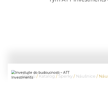
Domů
/
Katalog
/
Šperky
/
Náušnice
/ Náu