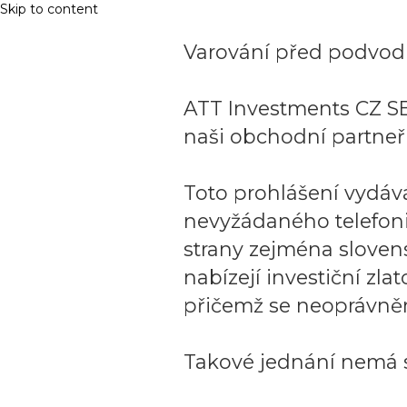
Skip to content
Varování před podvodn
ATT Investments CZ SE
naši obchodní partneři
Toto prohlášení vydáv
nevyžádaného telefon
strany zejména sloven
nabízejí investiční zla
přičemž se neoprávněn
Takové jednání nemá s