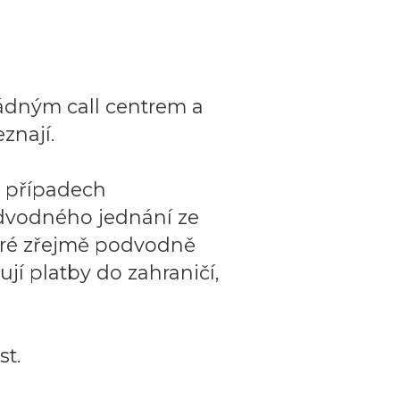
ádným call centrem a
znají.
o případech
dvodného jednání ze
teré zřejmě podvodně
ují platby do zahraničí,
t.