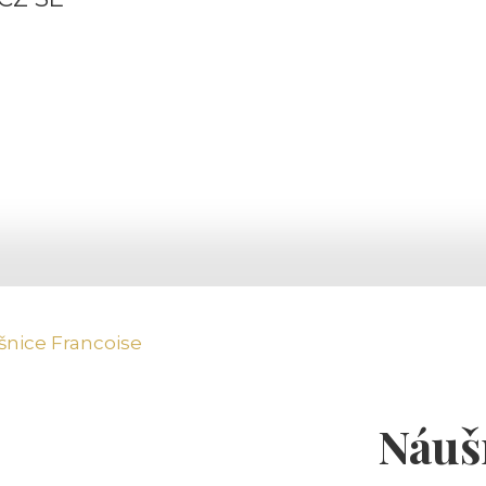
šnice Francoise
Náuš