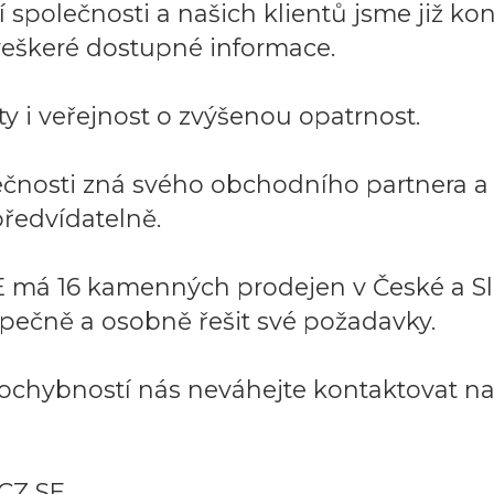
společnosti a našich klientů jsme již kont
í veškeré dostupné informace.
y i veřejnost o zvýšenou opatrnost.
lečnosti zná svého obchodního partnera 
ředvídatelně.
 má 16 kamenných prodejen v České a Sl
pečně a osobně řešit své požadavky.
ochybností nás neváhejte kontaktovat na:
CZ SE