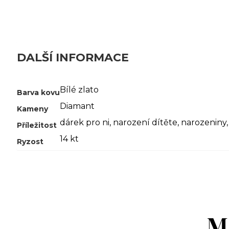
DALŠÍ INFORMACE
Bílé zlato
Barva kovu
Diamant
Kameny
dárek pro ni
,
narození dítěte
,
narozeniny
Příležitost
14 kt
Ryzost
M