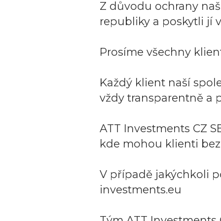
Z důvodu ochrany naší 
republiky a poskytli j
Prosíme všechny klient
Každý klient naší spo
vždy transparentně a p
ATT Investments CZ SE
kde mohou klienti bez
V případě jakýchkoli p
investments.eu
Tým ATT Investments 