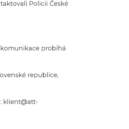
aktovali Policii České
a komunikace probíhá
ovenské republice,
 klient@att-