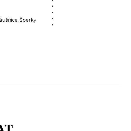
MÉDIA
BLOG
PARTNEŘI
áušnice
,
Šperky
KONTAKT
AT