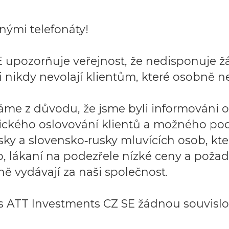
ými telefonáty!
 upozorňuje veřejnost, že nedisponuje ž
 nikdy nevolají klientům, které osobně ne
áme z důvodu, že jsme byli informováni 
ického oslovování klientů a možného po
sky a slovensko‑rusky mluvících osob, k
to, lákaní na podezřele nízké ceny a požad
ě vydávají za naši společnost.
 ATT Investments CZ SE žádnou souvislos