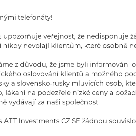
ými telefonáty!
 upozorňuje veřejnost, že nedisponuje ž
 nikdy nevolají klientům, které osobně ne
áme z důvodu, že jsme byli informováni 
ického oslovování klientů a možného po
sky a slovensko‑rusky mluvících osob, k
to, lákaní na podezřele nízké ceny a požad
ě vydávají za naši společnost.
 ATT Investments CZ SE žádnou souvislos