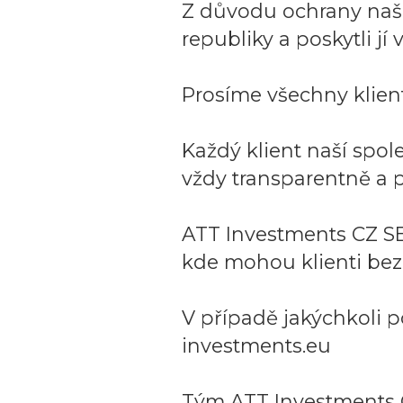
Z důvodu ochrany naší 
republiky a poskytli j
Prosíme všechny klient
Každý klient naší spo
vždy transparentně a p
ATT Investments CZ SE
kde mohou klienti bez
V případě jakýchkoli p
investments.eu
Tým ATT Investments 