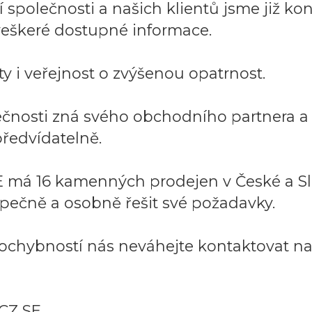
společnosti a našich klientů jsme již kont
í veškeré dostupné informace.
y i veřejnost o zvýšenou opatrnost.
lečnosti zná svého obchodního partnera 
ředvídatelně.
 má 16 kamenných prodejen v České a Sl
pečně a osobně řešit své požadavky.
ochybností nás neváhejte kontaktovat na:
CZ SE