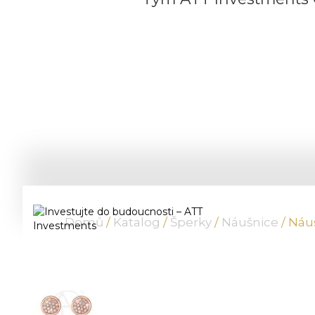
Domů
/
Katalog
/
Šperky
/
Náušnice
/ Náu