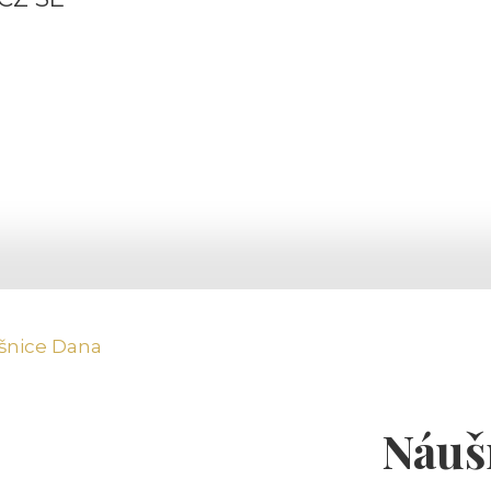
šnice Dana
Náuš