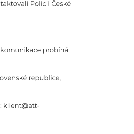
aktovali Policii České
a komunikace probíhá
ovenské republice,
 klient@att-