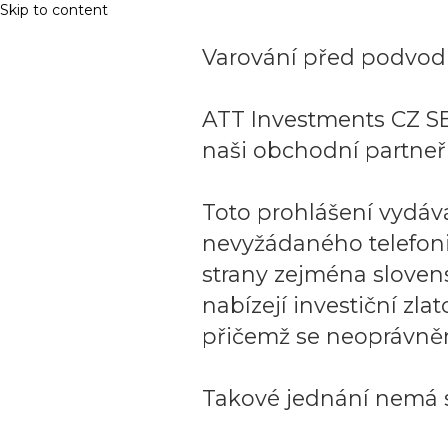
Skip to content
Varování před podvodn
ATT Investments CZ SE
naši obchodní partneři
Toto prohlášení vydáv
nevyžádaného telefon
strany zejména sloven
nabízejí investiční zla
přičemž se neoprávněn
Takové jednání nemá s