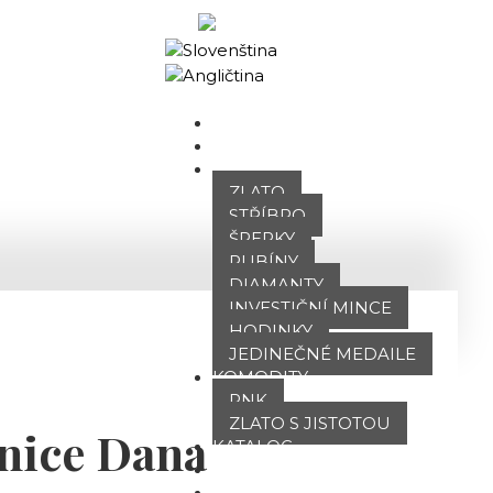
Obchodní portál
DOMŮ
O NÁS
NABÍDKA
ZLATO
STŘÍBRO
ŠPERKY
RUBÍNY
DIAMANTY
INVESTIČNÍ MINCE
HODINKY
JEDINEČNÉ MEDAILE
KOMODITY
PNK
ZLATO S JISTOTOU
nice Dana
KATALOG
POBOČKY
TVÁŘE ATT