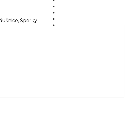
MÉDIA
BLOG
PARTNEŘI
áušnice
,
Šperky
KONTAKT