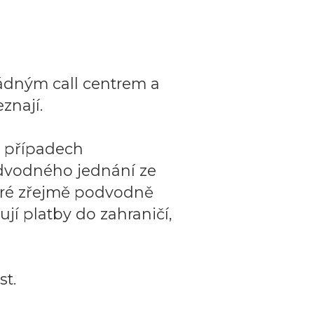
ádným call centrem a
znají.
o případech
dvodného jednání ze
teré zřejmě podvodně
ují platby do zahraničí,
t.