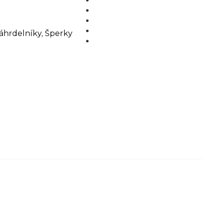
MÉDIA
BLOG
PARTNEŘI
áhrdelníky
,
Šperky
KONTAKT