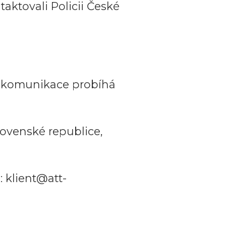
aktovali Policii České
a komunikace probíhá
ovenské republice,
 klient@att-