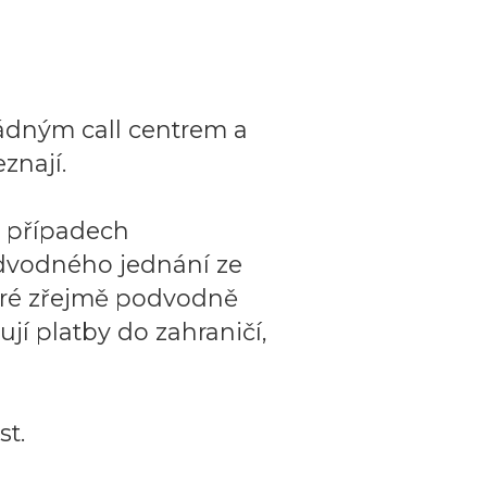
ádným call centrem a
znají.
o případech
dvodného jednání ze
teré zřejmě podvodně
ují platby do zahraničí,
t.