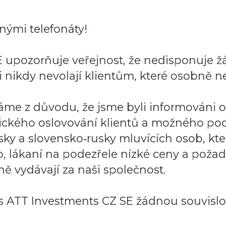
ými telefonáty!
 upozorňuje veřejnost, že nedisponuje ž
 nikdy nevolají klientům, které osobně ne
áme z důvodu, že jsme byli informováni 
ického oslovování klientů a možného po
sky a slovensko‑rusky mluvících osob, k
to, lákaní na podezřele nízké ceny a požad
ě vydávají za naši společnost.
 ATT Investments CZ SE žádnou souvislos