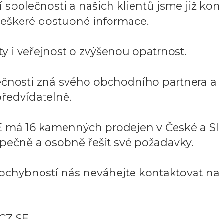
společnosti a našich klientů jsme již kont
í veškeré dostupné informace.
y i veřejnost o zvýšenou opatrnost.
lečnosti zná svého obchodního partnera 
ředvídatelně.
 má 16 kamenných prodejen v České a Sl
pečně a osobně řešit své požadavky.
ochybností nás neváhejte kontaktovat na:
CZ SE