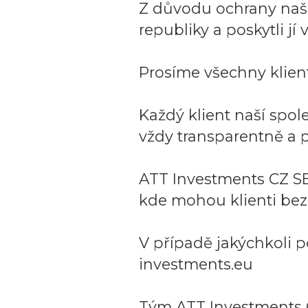
Z důvodu ochrany naší 
republiky a poskytli j
Prosíme všechny klient
Každý klient naší spo
vždy transparentně a p
ATT Investments CZ SE
kde mohou klienti bez
V případě jakýchkoli p
investments.eu
Tým ATT Investments 