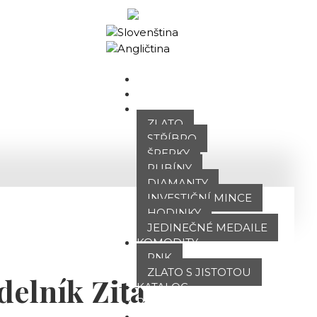
Obchodní portál
DOMŮ
O NÁS
NABÍDKA
ZLATO
STŘÍBRO
ŠPERKY
RUBÍNY
DIAMANTY
INVESTIČNÍ MINCE
HODINKY
JEDINEČNÉ MEDAILE
KOMODITY
PNK
ZLATO S JISTOTOU
delník Zita
KATALOG
POBOČKY
TVÁŘE ATT