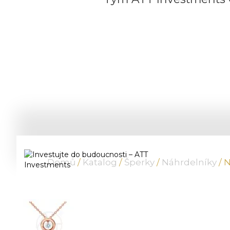
Domů
/
Katalog
/
Šperky
/
Náhrdelníky
/ 