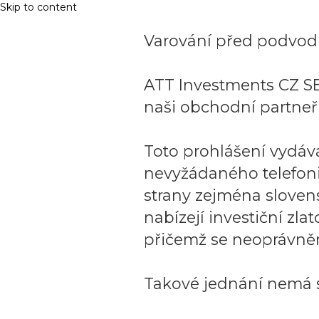
Skip to content
Varování před podvodn
ATT Investments CZ SE
naši obchodní partneři
Toto prohlášení vydáv
nevyžádaného telefon
strany zejména sloven
nabízejí investiční zla
přičemž se neoprávněn
Takové jednání nemá s