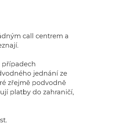
ádným call centrem a
znají.
o případech
dvodného jednání ze
teré zřejmě podvodně
ují platby do zahraničí,
t.