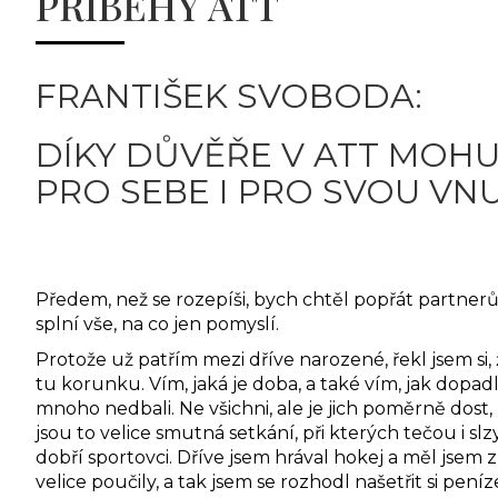
PŘÍBĚHY ATT
FRANTIŠEK SVOBODA:
DÍKY DŮVĚŘE V ATT MOHU
PRO SEBE I PRO SVOU VN
Předem, než se rozepíši, bych chtěl popřát partner
splní vše, na co jen pomyslí.
Protože už patřím mezi dříve narozené, řekl jsem si, 
tu korunku. Vím, jaká je doba, a také vím, jak dopad
mnoho nedbali. Ne všichni, ale je jich poměrně dost,
jsou to velice smutná setkání, při kterých tečou i slzy
dobří sportovci. Dříve jsem hrával hokej a měl jse
velice poučily, a tak jsem se rozhodl našetřit si peníze