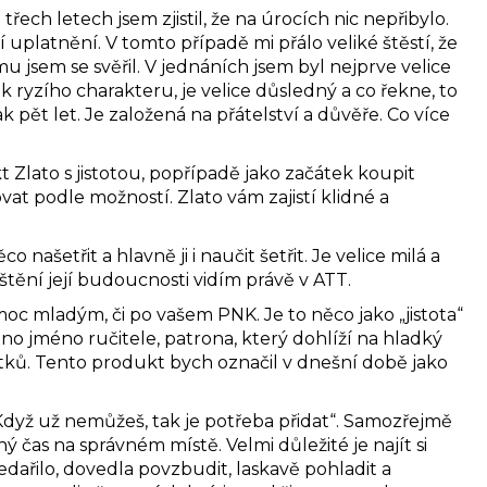
ech letech jsem zjistil, že na úrocích nic nepřibylo.
uplatnění. V tomto případě mi přálo veliké štěstí, že
u jsem se svěřil. V jednáních jsem byl nejprve velice
věk ryzího charakteru, je velice důsledný a co řekne, to
ak pět let. Je založená na přátelství a důvěře. Co více
 Zlato s jistotou, popřípadě jako začátek koupit
at podle možností. Zlato vám zajistí klidné a
šetřit a hlavně ji i naučit šetřit. Je velice milá a
ištění její budoucnosti vidím právě v ATT.
oc mladým, či po vašem PNK. Je to něco jako „jistota“
o jméno ručitele, patrona, který dohlíží na hladký
tků. Tento produkt bych označil v dnešní době jako
„Když už nemůžeš, tak je potřeba přidat“. Samozřejmě
ný čas na správném místě. Velmi důležité je najít si
edařilo, dovedla povzbudit, laskavě pohladit a