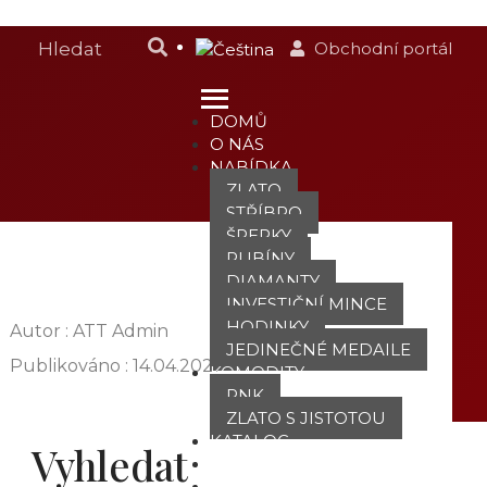
Obchodní portál
DOMŮ
O NÁS
NABÍDKA
ZLATO
STŘÍBRO
ŠPERKY
RUBÍNY
DIAMANTY
INVESTIČNÍ MINCE
HODINKY
Autor : ATT Admin
JEDINEČNÉ MEDAILE
Publikováno :
14.04.2021
KOMODITY
PNK
ZLATO S JISTOTOU
KATALOG
Vyhledat
POBOČKY
TVÁŘE ATT