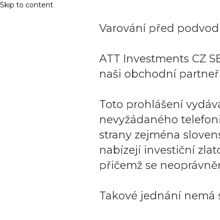
Skip to content
Varování před podvodn
ATT Investments CZ SE
naši obchodní partneři
Toto prohlášení vydáv
nevyžádaného telefon
strany zejména sloven
nabízejí investiční zla
přičemž se neoprávněn
Takové jednání nemá s