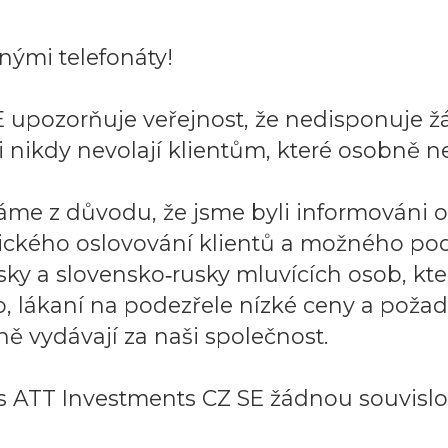
ými telefonáty!
 upozorňuje veřejnost, že nedisponuje ž
 nikdy nevolají klientům, které osobně ne
áme z důvodu, že jsme byli informováni 
ického oslovování klientů a možného po
sky a slovensko‑rusky mluvících osob, k
to, lákaní na podezřele nízké ceny a požad
ě vydávají za naši společnost.
 ATT Investments CZ SE žádnou souvislos