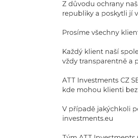
Z důvodu ochrany naší 
republiky a poskytli j
Prosíme všechny klient
Každý klient naší spo
vždy transparentně a p
ATT Investments CZ SE
kde mohou klienti bez
V případě jakýchkoli p
investments.eu
Tým ATT Investments 