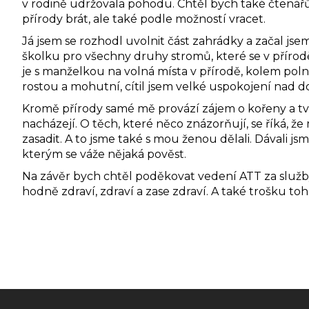
v rodině udržovala pohodu. Chtěl bych také čtenářů
přírody brát, ale také podle možností vracet.
Já jsem se rozhodl uvolnit část zahrádky a začal jse
školku pro všechny druhy stromů, které se v přírodě
je s manželkou na volná místa v přírodě, kolem polníc
rostou a mohutní, cítil jsem velké uspokojení nad 
Kromě přírody samé mě provází zájem o kořeny a tva
nacházejí. O těch, které něco znázorňují, se říká, že
zasadit. A to jsme také s mou ženou dělali. Dávali jsme
kterým se váže nějaká pověst.
Na závěr bych chtěl poděkovat vedení ATT za služb
hodně zdraví, zdraví a zase zdraví. A také trošku toho