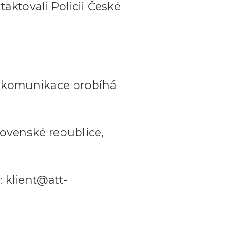
aktovali Policii České
a komunikace probíhá
ovenské republice,
 klient@att-