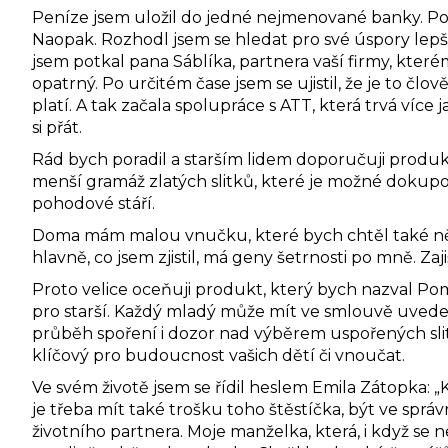
Peníze jsem uložil do jedné nejmenované banky. Po tř
Naopak. Rozhodl jsem se hledat pro své úspory lepší 
jsem potkal pana Sáblíka, partnera vaší firmy, kterém
opatrný. Po určitém čase jsem se ujistil, že je to člo
platí. A tak začala spolupráce s ATT, která trvá více j
si přát.
Rád bych poradil a starším lidem doporučuji produkt
menší gramáž zlatých slitků, které je možné dokupov
pohodové stáří.
Doma mám malou vnučku, které bych chtěl také něco na
hlavně, co jsem zjistil, má geny šetrnosti po mně. Zaj
Proto velice oceňuji produkt, který bych nazval Pom
pro starší. Každý mladý může mít ve smlouvě uveden
průběh spoření i dozor nad výběrem uspořených sli
klíčový pro budoucnost vašich dětí či vnoučat.
Ve svém životě jsem se řídil heslem Emila Zátopka: 
je třeba mít také trošku toho štěstíčka, být ve správ
životního partnera. Moje manželka, která, i když se n