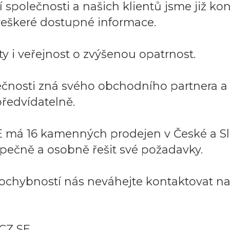
společnosti a našich klientů jsme již kont
í veškeré dostupné informace.
y i veřejnost o zvýšenou opatrnost.
lečnosti zná svého obchodního partnera 
ředvídatelně.
 má 16 kamenných prodejen v České a Sl
pečně a osobně řešit své požadavky.
ochybností nás neváhejte kontaktovat na:
CZ SE