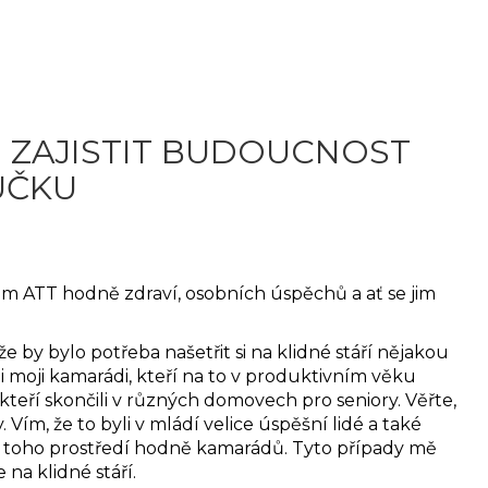
 ZAJISTIT BUDOUCNOST
UČKU
ům ATT hodně zdraví, osobních úspěchů a ať se jim
že by bylo potřeba našetřit si na klidné stáří nějakou
li moji kamarádi, kteří na to v produktivním věku
 kteří skončili v různých domovech pro seniory. Věřte,
. Vím, že to byli v mládí velice úspěšní lidé a také
m z toho prostředí hodně kamarádů. Tyto případy mě
 na klidné stáří.