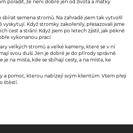
m poradit, že není dobré jen od života a matky
m sbírat semena stromů. Na zahradě jsem tak vytvořil
 vyskytují. Když stromky zakořenily, přesazovali jsme
h cest a strání. Když jsem po letech zjistil, jak pěkně
dobře vykonanou prací.
ry velkých stromů a velké kameny, které se v ní
 mají svou duši. Jen je dobré je do přírody správně
 je na místa, kde se sbíhají cesty, a na místa, ke
y a pomoc, kterou nabízejí svým klientům. Všem přeji
 štěstí.