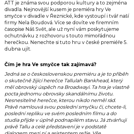
ATT je známa svou podporou kultury a to zejména
divadla. Nejnovější kusem je premiéra hry Ve
smyčce v divadle v Řeznické, kde vystoupí i tvář naší
firmy Nela Boudová. Více se dovíte ve firemním
časopise Náš Svět, ale už nyní vám poskytujeme
ochutnávku z rozhovoru s touto mimořádnou
herečkou. Nenechte si tuto hru v české premiéře 5.
dubna ujít.
Čím je hra Ve smyčce tak zajímavá?
Jedná se o československou premiéru a je to příběh
o skutečně žijící herečce Tallulah Bankhead, který
měl obrovský úspěch na Broadwayi. Ta hra je vlastně
pocta jednomu obrovsky skandálnímu životu.
Nesnesitelné herečce, kterou nikdo neměl rád.
Právě namlouvá svou poslední smyčku či, chcete-li,
poslední repliku ve svém posledním filmu a do
studia přijde v úplně podnapilém stavu. Já ztvárňuji
právě Tallu a celé představení je v podstatě
dialogem mezi ní a asistentem režie. Vše