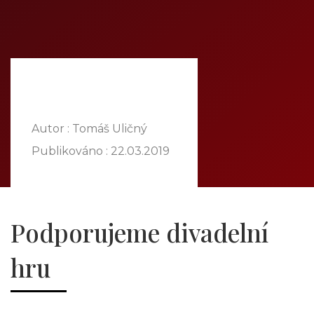
DOMŮ
O NÁS
NABÍDKA
KOMODITY
KATALOG
POBOČKY
Autor : Tomáš Uličný
TVÁŘE ATT
Publikováno :
22.03.2019
MÉDIA
BLOG
PARTNEŘI
Podporujeme divadelní
KONTAKT
hru