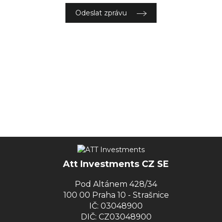
Odeslat zprávu
Att Investments CZ SE
Pod Altánem 428/34
100 00 Praha 10 - Strašnice
IČ: 03048900
DIČ: CZ03048900