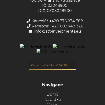
100 00 Praha 10 - Strašnice
IČ: 03048900
DIČ: CZ03048900
Kancelář: +420 776 834 788
Recepce: +420 602 748 326
info@att-investments.eu
KALKULAČKA NA ODKUP
Navigace
Domů
Nabídka
O nás