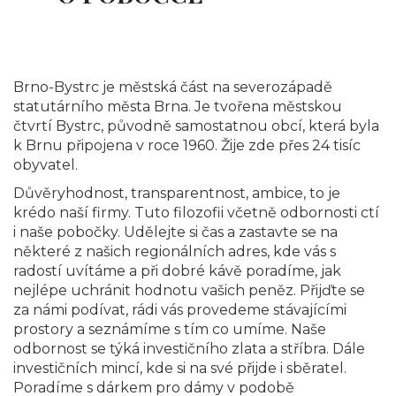
Brno-Bystrc je městská část na severozápadě
statutárního města Brna. Je tvořena městskou
čtvrtí Bystrc, původně samostatnou obcí, která byla
k Brnu připojena v roce 1960. Žije zde přes 24 tisíc
obyvatel.
Důvěryhodnost, transparentnost, ambice, to je
krédo naší firmy. Tuto filozofii včetně odbornosti ctí
i naše pobočky. Udělejte si čas a zastavte se na
některé z našich regionálních adres, kde vás s
radostí uvítáme a při dobré kávě poradíme, jak
nejlépe uchránit hodnotu vašich peněz. Přijďte se
za námi podívat, rádi vás provedeme stávajícími
prostory a seznámíme s tím co umíme. Naše
odbornost se týká investičního zlata a stříbra. Dále
investičních mincí, kde si na své přijde i sběratel.
Poradíme s dárkem pro dámy v podobě