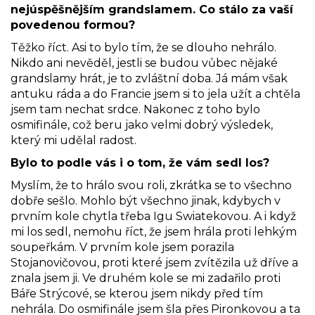
nejúspěšnějším grandslamem. Co stálo za vaší
povedenou formou?
Těžko říct. Asi to bylo tím, že se dlouho nehrálo.
Nikdo ani nevěděl, jestli se budou vůbec nějaké
grandslamy hrát, je to zvláštní doba. Já mám však
antuku ráda a do Francie jsem si to jela užít a chtěla
jsem tam nechat srdce. Nakonec z toho bylo
osmifinále, což beru jako velmi dobrý výsledek,
který mi udělal radost.
Bylo to podle vás i o tom, že vám sedl los?
Myslím, že to hrálo svou roli, zkrátka se to všechno
dobře sešlo. Mohlo být všechno jinak, kdybych v
prvním kole chytla třeba Igu Swiatekovou. A i když
mi los sedl, nemohu říct, že jsem hrála proti lehkým
soupeřkám. V prvním kole jsem porazila
Stojanovičovou, proti které jsem zvítězila už dříve a
znala jsem ji. Ve druhém kole se mi zadařilo proti
Báře Strýcové, se kterou jsem nikdy před tím
nehrála. Do osmifinále jsem šla přes Pironkovou a ta