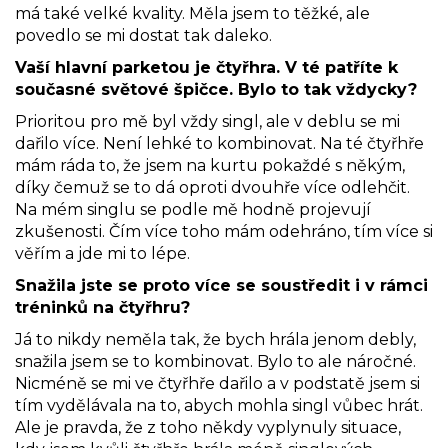
má také velké kvality. Měla jsem to těžké, ale
povedlo se mi dostat tak daleko.
Vaší hlavní parketou je čtyřhra. V té patříte k
současné světové špičce. Bylo to tak vždycky?
Prioritou pro mě byl vždy singl, ale v deblu se mi
dařilo více. Není lehké to kombinovat. Na té čtyřhře
mám ráda to, že jsem na kurtu pokaždé s někým,
díky čemuž se to dá oproti dvouhře více odlehčit.
Na mém singlu se podle mě hodně projevují
zkušenosti. Čím více toho mám odehráno, tím více si
věřím a jde mi to lépe.
Snažila jste se proto více se soustředit i v rámci
tréninků na čtyřhru?
Já to nikdy neměla tak, že bych hrála jenom debly,
snažila jsem se to kombinovat. Bylo to ale náročné.
Nicméně se mi ve čtyřhře dařilo a v podstatě jsem si
tím vydělávala na to, abych mohla singl vůbec hrát.
Ale je pravda, že z toho někdy vyplynuly situace,