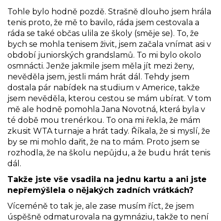
Tohle bylo hodně pozdě. Strašně dlouho jsem hrála
tenis proto, že mě to bavilo, ráda jsem cestovala a
ráda se také občas ulila ze školy (směje se). To, že
bych se mohla tenisem živit, jsem začala vnímat asi v
období juniorských grandslamů. To mi bylo okolo
osmnácti. Jenže jakmile jsem měla jít mezi ženy,
nevěděla jsem, jestli mám hrát dál. Tehdy jsem
dostala pár nabídek na studium v Americe, takže
jsem nevěděla, kterou cestou se mám ubírat. V tom
mě ale hodně pomohla Jana Novotná, která byla v
té době mou trenérkou. To ona mi řekla, že mám
zkusit WTA turnaje a hrát tady. Říkala, že si myslí, že
by se mi mohlo dařit, že na to mám. Proto jsem se
rozhodla, že na školu nepůjdu, a že budu hrát tenis
dál.
Takže jste vše vsadila na jednu kartu a ani jste
nepřemýšlela o nějakých zadních vrátkách?
Víceméně to tak je, ale zase musím říct, že jsem
úspěšně odmaturovala na gymnáziu, takže to není