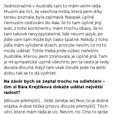
Jednoznačně v Austrálii, tam to mám velmi ráda.
Musím ale říct, že všechna místa, která jsem díky
tenisu poznala, byla zajímavá. Naopak úplně
nemusím cestování do Asie. Je to tam úplně jiný
svět, z toho kontinentu mám trochu obavy. Je to
tam takové nevyzpytatelné, lidé neumí jazyk, po
jídle vám tam může být často špatně. Někdy z toho
jídla mám vyloženě strach, protože nevím, co mi to
může udělat. Tohle třeba jinde vůbec neřeším.
Austrálie, kterou jsem zmiňovala, je úplně jiná. Tam
je mi sympatické úplně všechno, jen ta cesta je tedy
docela dlouhá. Když tam však člověk jede na delší
dobu tak se to dá vydržet.
Na závěr bych se zeptal trochu na odlehčení –
čím si Bára Krejčíková dokáže udělat největší
radost?
(dlouze přemýšlí)… Jéžiš. (směje se) Noo, to je dobrá
otázka. A dost těžká (znovu dlouze přemýšlí). Těch
věcí, které mám ráda je víc. Nevím, no. Ono to spíše