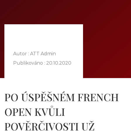
DOMŮ
O NÁS
NABÍDKA
KOMODITY
KATALOG
POBOČKY
Autor : ATT Admin
TVÁŘE ATT
Publikováno :
20.10.2020
MÉDIA
BLOG
PARTNEŘI
PO ÚSPĚŠNÉM FRENCH
KONTAKT
OPEN KVŮLI
POVĚRČIVOSTI UŽ