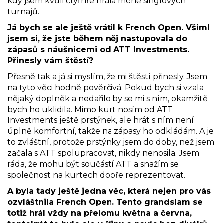
kdy jsem kvůli čtyřhře hrála méně singlových
turnajů.
Já bych se ale ještě vrátil k French Open. Všiml
jsem si, že jste během něj nastupovala do
zápasů s náušnicemi od ATT Investments.
Přinesly vám štěstí?
Přesně tak a já si myslím, že mi štěstí přinesly. Jsem
na tyto věci hodně pověrčivá. Pokud bych si vzala
nějaký doplněk a nedařilo by se mi s ním, okamžitě
bych ho uklidila. Mimo kurt nosím od ATT
Investments ještě prstýnek, ale hrát s ním není
úplně komfortní, takže na zápasy ho odkládám. A je
to zvláštní, protože prstýnky jsem do doby, než jsem
začala s ATT spolupracovat, nikdy nenosila. Jsem
ráda, že mohu být součástí ATT a snažím se
společnost na kurtech dobře reprezentovat.
A byla tady ještě jedna věc, která nejen pro vás
ozvláštnila French Open. Tento grandslam se
totiž hrál vždy na přelomu května a června,