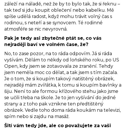
záleží na náladě, než že by to bylo tak, že si řeknu –
tak teď si jdu koupit oblečení nebo kabelku. Mě
spíše udělá radost, když mohu trávit volný čas s
rodinou, s neteří a se synovcem. Té rodinné
atmosféře se nic nevyrovná.
Pak je tedy asi zbytečné ptát se, co vás
nejraději baví ve volném čase, že?
No, to zase pozor, na to ráda odpovím. Já si ráda
vyšívám. Dělám to někdy od loňského roku, po US
Open, kdy jsem se zotavovala ze zranění. Tehdy
jsem neměla moc co dělat, a tak jsem s tím začala.
Je o tom, že si koupím takový natištěný obrázek,
nejraději mám zvířátka, k tomu si koupím bavlnky a
šiju. Není to ale formou křížového stehu jako jsme
se učili třeba na škole. Je to jen vyšívání do jedné
strany a z toho pak vznikne ten předtištěný
obrázek. Vedle toho doma ráda koukám na televizi,
spím nebo si zajdu na masáž.
Šití vám tedy jde, ale co považujete za vaši