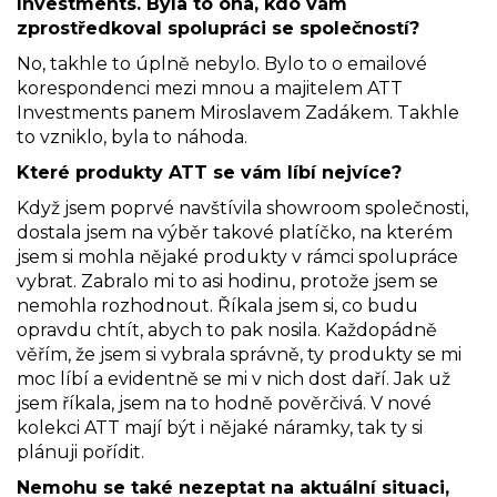
Investments. Byla to ona, kdo vám
zprostředkoval spolupráci se společností?
No, takhle to úplně nebylo. Bylo to o emailové
korespondenci mezi mnou a majitelem ATT
Investments panem Miroslavem Zadákem. Takhle
to vzniklo, byla to náhoda.
Které produkty ATT se vám líbí nejvíce?
Když jsem poprvé navštívila showroom společnosti,
dostala jsem na výběr takové platíčko, na kterém
jsem si mohla nějaké produkty v rámci spolupráce
vybrat. Zabralo mi to asi hodinu, protože jsem se
nemohla rozhodnout. Říkala jsem si, co budu
opravdu chtít, abych to pak nosila. Každopádně
věřím, že jsem si vybrala správně, ty produkty se mi
moc líbí a evidentně se mi v nich dost daří. Jak už
jsem říkala, jsem na to hodně pověrčivá. V nové
kolekci ATT mají být i nějaké náramky, tak ty si
plánuji pořídit.
Nemohu se také nezeptat na aktuální situaci,