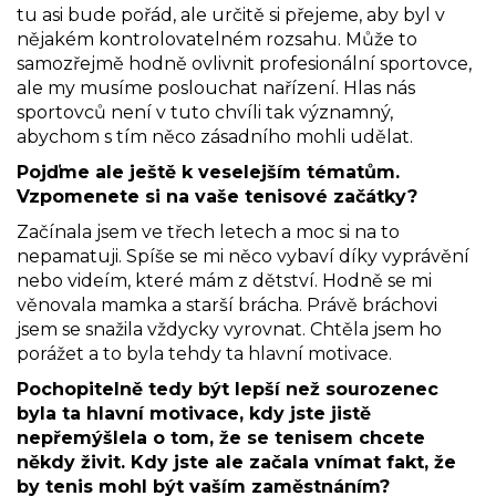
tu asi bude pořád, ale určitě si přejeme, aby byl v
nějakém kontrolovatelném rozsahu. Může to
samozřejmě hodně ovlivnit profesionální sportovce,
ale my musíme poslouchat nařízení. Hlas nás
sportovců není v tuto chvíli tak významný,
abychom s tím něco zásadního mohli udělat.
Pojďme ale ještě k veselejším tématům.
Vzpomenete si na vaše tenisové začátky?
Začínala jsem ve třech letech a moc si na to
nepamatuji. Spíše se mi něco vybaví díky vyprávění
nebo videím, které mám z dětství. Hodně se mi
věnovala mamka a starší brácha. Právě bráchovi
jsem se snažila vždycky vyrovnat. Chtěla jsem ho
porážet a to byla tehdy ta hlavní motivace.
Pochopitelně tedy být lepší než sourozenec
byla ta hlavní motivace, kdy jste jistě
nepřemýšlela o tom, že se tenisem chcete
někdy živit. Kdy jste ale začala vnímat fakt, že
by tenis mohl být vaším zaměstnáním?