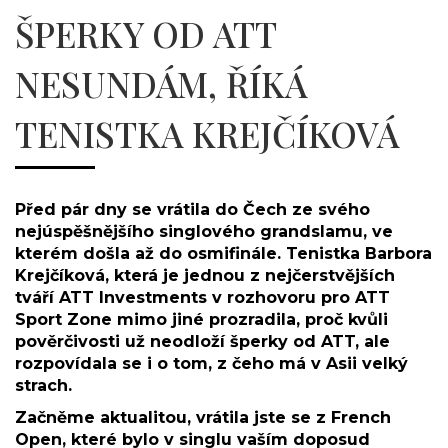
ŠPERKY OD ATT
NESUNDÁM, ŘÍKÁ
TENISTKA KREJČÍKOVÁ
Před pár dny se vrátila do Čech ze svého
nejúspěšnějšího singlového grandslamu, ve
kterém došla až do osmifinále. Tenistka Barbora
Krejčíková, která je jednou z nejčerstvějších
tváří ATT Investments v rozhovoru pro ATT
Sport Zone mimo jiné prozradila, proč kvůli
pověrčivosti už neodloží šperky od ATT, ale
rozpovídala se i o tom, z čeho má v Asii velký
strach.
Začněme aktualitou, vrátila jste se z French
Open, které bylo v singlu vaším doposud