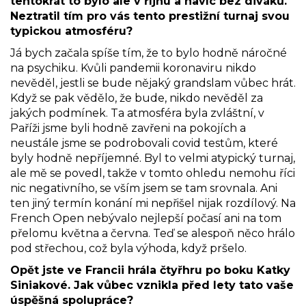
tentokrát to bylo ale v říjnu a navíc bez diváků.
Neztratil tím pro vás tento prestižní turnaj svou
typickou atmosféru?
Já bych začala spíše tím, že to bylo hodně náročné
na psychiku. Kvůli pandemii koronaviru nikdo
nevěděl, jestli se bude nějaký grandslam vůbec hrát.
Když se pak vědělo, že bude, nikdo nevěděl za
jakých podmínek. Ta atmosféra byla zvláštní, v
Paříži jsme byli hodně zavřeni na pokojích a
neustále jsme se podrobovali covid testům, které
byly hodně nepříjemné. Byl to velmi atypický turnaj,
ale mě se povedl, takže v tomto ohledu nemohu říci
nic negativního, se vším jsem se tam srovnala. Ani
ten jiný termín konání mi nepřišel nijak rozdílový. Na
French Open nebývalo nejlepší počasí ani na tom
přelomu května a června. Teď se alespoň něco hrálo
pod střechou, což byla výhoda, když pršelo.
Opět jste ve Francii hrála čtyřhru po boku Katky
Siniakové. Jak vůbec vznikla před lety tato vaše
úspěšná spolupráce?