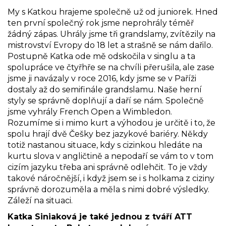
My s Katkou hrajeme společně už od juniorek. Hned
ten první společný rok jsme neprohrály téměř
žádný zápas. Uhrály jsme tři grandslamy, zvítězily na
mistrovství Evropy do 18 let a strašně se nám dařilo.
Postupně Katka ode mě odskočila v singlu a ta
spolupráce ve čtyřhře se na chvíli přerušila, ale zase
jsme ji navázaly v roce 2016, kdy jsme se v Paříži
dostaly až do semifinále grandslamu. Naše herní
styly se správně doplňují a daří se nám. Společně
jsme vyhrály French Open a Wimbledon.
Rozumíme si i mimo kurt a výhodou je určitě i to, že
spolu hrají dvě Češky bez jazykové bariéry. Někdy
totiž nastanou situace, kdy s cizinkou hledáte na
kurtu slova v angličtině a nepodaří se vám to v tom
cizím jazyku třeba ani správně odlehčit. To je vždy
takové náročnější, i když jsem se i s holkama z ciziny
správně dorozuměla a měla s nimi dobré výsledky.
Záleží na situaci.
Katka Siniaková je také jednou z tváří ATT