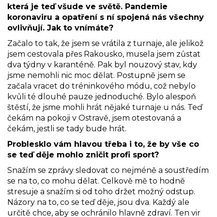
která je teď všude ve světě. Pandemie
koronaviru a opatření s ní spojená nás všechny
ovlivňují. Jak to vnímáte?
Začalo to tak, že jsem se vrátila z turnaje, ale jelikož
jsem cestovala přes Rakousko, musela jsem zůstat
dva týdny v karanténě. Pak byl nouzový stav, kdy
jsme nemohli nic moc dělat. Postupně jsem se
začala vracet do tréninkového módu, což nebylo
kvůli té dlouhé pauze jednoduché. Bylo alespoň
štěstí, že jsme mohli hrát nějaké turnaje u nás. Teď
čekám na pokoji v Ostravě, jsem otestovaná a
čekám, jestli se tady bude hrát.
Problesklo vám hlavou třeba i to, že by vše co
se teď děje mohlo zničit profi sport?
Snažím se zprávy sledovat co nejméně a soustředím
se na to, co mohu dělat. Celkově mě to hodně
stresuje a snažím si od toho držet možný odstup.
Názory na to, co se teď děje, jsou dva. Každý ale
určitě chce, aby se ochránilo hlavně zdraví. Ten vir