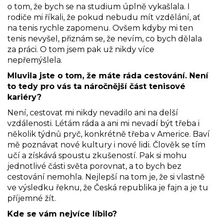
o tom, že bych se na studium úplně vykašlala. I
rodiče mi říkali, že pokud nebudu mít vzdělání, ať
na tenis rychle zapomenu. Ovšem kdyby mi ten
tenis nevyšel, přiznám se, že nevím, co bych dělala
za práci. O tom jsem pak už nikdy více
nepřemýšlela.
Mluvila jste o tom, že máte ráda cestování. Není
to tedy pro vás ta náročnější část tenisové
kariéry?
Není, cestovat mi nikdy nevadilo ani na delší
vzdálenosti. Létám ráda a ani mi nevadí být třeba i
několik týdnů pryč, konkrétně třeba v Americe. Baví
mě poznávat nové kultury i nové lidi. Člověk se tím
učí a získává spoustu zkušeností. Pak si mohu
jednotlivé části světa porovnat, a to bych bez
cestování nemohla. Nejlepší na tom je, že si vlastně
ve výsledku řeknu, že Česká republika je fajn a je tu
příjemné žít.
Kde se vám nejvíce líbilo?