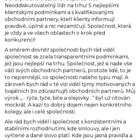
Neoddiskutovatelný lídr na trhu! S nejlepšími
klientskými podmínkami a s kvalifikovanými
obchodními partnery, kteří klienty informují
pravdivě, úplně a nic nezamlčují. Společnost, která
je vždy a ve všech oblastech o krok před
konkurencí!
A směrem dovnitř společnosti bych rád viděl
společnost se zcela transparentními podmínkami,
jež jsou nejlepší na trhu. Společnost, jež si nade vše
váží svých obchodních partnerů, protože lidé, to je
to nejcennější, co společnosti našeho typu mají. A
zároveň bych rád v té vizi viděl týmy motivovaných a
loajálních (to zdůrazňuji!) obchodních partnerů. Můj
výrok „… rýče, tyče, biče a olejovky…“ byl už citován
mockrát. A kazí to dobrý dojem nejen konkrétního
kolegy, ale i celé společnosti.
Ale rád bych viděl i společnost s konzistentními a
stabilními rozhodnutími, kde smlouvy, ale i jen
vyřčené a dané slovo platí. Kde jsou jasná pravidla a