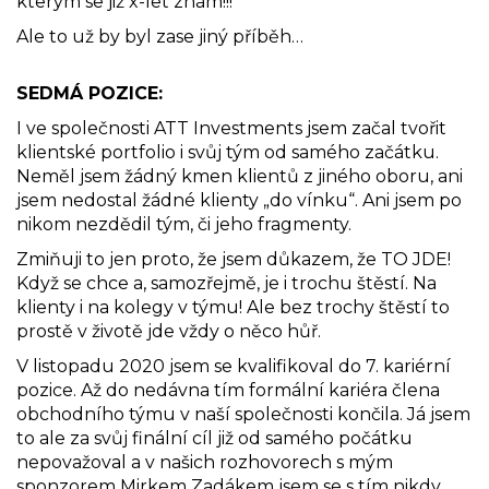
kterým se již x-let znám!!!
Ale to už by byl zase jiný příběh…
SEDMÁ POZICE:
I ve společnosti ATT Investments jsem začal tvořit
klientské portfolio i svůj tým od samého začátku.
Neměl jsem žádný kmen klientů z jiného oboru, ani
jsem nedostal žádné klienty „do vínku“. Ani jsem po
nikom nezdědil tým, či jeho fragmenty.
Zmiňuji to jen proto, že jsem důkazem, že TO JDE!
Když se chce a, samozřejmě, je i trochu štěstí. Na
klienty i na kolegy v týmu! Ale bez trochy štěstí to
prostě v životě jde vždy o něco hůř.
V listopadu 2020 jsem se kvalifikoval do 7. kariérní
pozice. Až do nedávna tím formální kariéra člena
obchodního týmu v naší společnosti končila. Já jsem
to ale za svůj finální cíl již od samého počátku
nepovažoval a v našich rozhovorech s mým
sponzorem Mirkem Zadákem jsem se s tím nikdy