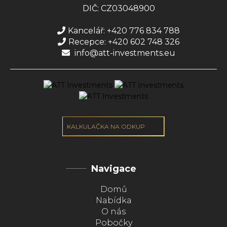
DIČ: CZ03048900
Kancelář: +420 776 834 788
Recepce: +420 602 748 326
info@att-investments.eu
KALKULAČKA NA ODKUP
Navigace
Domů
Nabídka
O nás
Pobočky