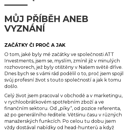
MŮJ PŘÍBĚH ANEB
VYZNÁNÍ
ZAČÁTKY ČI PROČ A JAK
O tom, jaké byly mé začátky ve společnosti ATT
Investments, jsem se, myslím, zmínil již v minulých
rozhovorech, jež byly otištěny v Našem světě dříve.
Dnes bych se s vámi rád podělil o to, proč jsem spojil
svůj profesní život s touto společností a jak k tomu
došlo.
Celý život jsem pracoval v obchodě a v marketingu,
v rychloobrátkovém spotřebním zboží a ve
finančním sektoru. Od „píky“, od pozice referenta,
až po generálního ředitele. Většinu času v různých
manažerských funkcích. Po celou tu dobu jsem
vždy dostával nabídky od head-hunterů a když