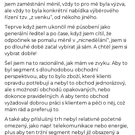
jsem zaměstnání měnil, vždy to pro mě byla výzva,
ale vždy to byla konkrétní nabídka výběrového
řízení tzv. „z venku“, od někoho jiného.
Teprve když jsem ukončil mé působení jako
generální ředitel a po čase, když jsem cítil, že
odpočinek se pomalu měnil v „nicnedělání“, jsem si
po dlouhé době začal vybírat já sám. A chtěl jsem si
vybrat dobře!
Šel jsem na to racionálně, jak mám ve zvyku. Aby to
byl segment s dlouhodobou obchodní
perspektivou, aby to bylo zboží, které klienti
opravdu potřebují a nebyl to obchod jednorázový,
ale s možností obchodů opakovaných, nebo
dokonce pravidelných. A aby tento obchod
vyžadoval dobrou práci s klientem a péči o něj, což
mám rád a preferuji to.
A také aby příslušný trh nebyl relativně početně
omezený, jako např. telekomunikace nebo energie,
plus aby ten tržní segment nebyl již obsazený a