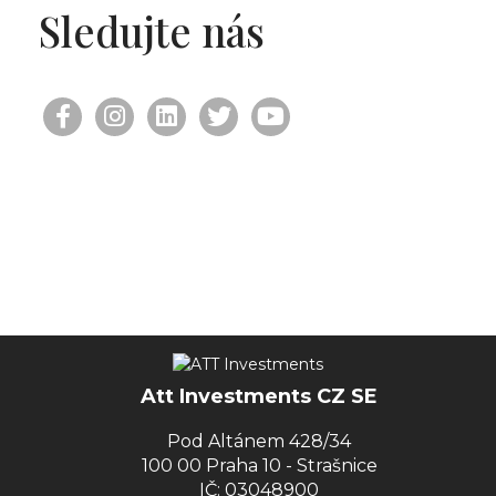
Sledujte nás
Att Investments CZ SE
Pod Altánem 428/34
100 00 Praha 10 - Strašnice
IČ: 03048900