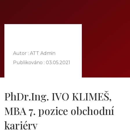
DOMŮ
O NÁS
NABÍDKA
KOMODITY
KATALOG
POBOČKY
Autor : ATT Admin
TVÁŘE ATT
Publikováno :
03.05.2021
MÉDIA
BLOG
PARTNEŘI
PhDr.Ing. IVO KLIMEŠ,
KONTAKT
MBA 7. pozice obchodní
kariéry