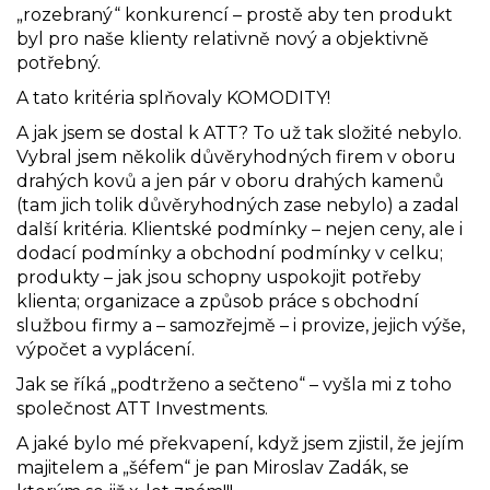
„rozebraný“ konkurencí – prostě aby ten produkt
byl pro naše klienty relativně nový a objektivně
potřebný.
A tato kritéria splňovaly KOMODITY!
A jak jsem se dostal k ATT? To už tak složité nebylo.
Vybral jsem několik důvěryhodných firem v oboru
drahých kovů a jen pár v oboru drahých kamenů
(tam jich tolik důvěryhodných zase nebylo) a zadal
další kritéria. Klientské podmínky – nejen ceny, ale i
dodací podmínky a obchodní podmínky v celku;
produkty – jak jsou schopny uspokojit potřeby
klienta; organizace a způsob práce s obchodní
službou firmy a – samozřejmě – i provize, jejich výše,
výpočet a vyplácení.
Jak se říká „podtrženo a sečteno“ – vyšla mi z toho
společnost ATT Investments.
A jaké bylo mé překvapení, když jsem zjistil, že jejím
majitelem a „šéfem“ je pan Miroslav Zadák, se