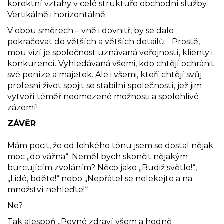
korektní vztahy v celé struktuře obchodní služby.
Vertikálně i horizontálně.
V obou směrech – vně i dovnitř, by se dalo
pokračovat do větších a větších detailů… Prostě,
mou vizí je společnost uznávaná veřejností, klienty i
konkurencí. Vyhledávaná všemi, kdo chtějí ochránit
své peníze a majetek. Ale i všemi, kteří chtějí svůj
profesní život spojit se stabilní společností, jež jim
vytvoří téměř neomezené možnosti a spolehlivé
zázemí!
ZÁVĚR
Mám pocit, že od lehkého tónu jsem se dostal nějak
moc „do vážna“. Neměl bych skončit nějakým
burcujícím zvoláním? Něco jako „Budiž světlo!“,
„Lidé, bděte!“ nebo „Nepřátel se nelekejte a na
množství nehleďte!“
Ne?
Tak alespoň „Pevné zdraví všem a hodně