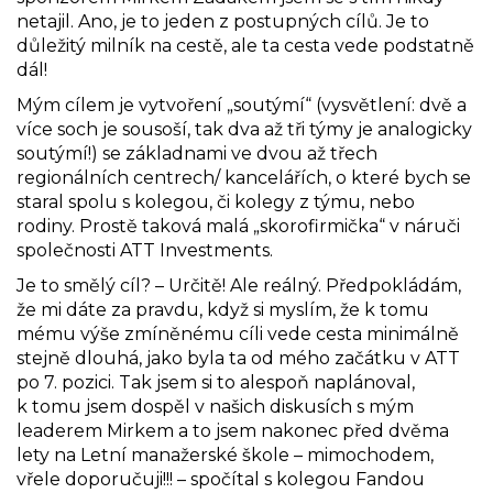
netajil. Ano, je to jeden z postupných cílů. Je to
důležitý milník na cestě, ale ta cesta vede podstatně
dál!
Mým cílem je vytvoření „soutýmí“ (vysvětlení: dvě a
více soch je sousoší, tak dva až tři týmy je analogicky
soutýmí!) se základnami ve dvou až třech
regionálních centrech/ kancelářích, o které bych se
staral spolu s kolegou, či kolegy z týmu, nebo
rodiny. Prostě taková malá „skorofirmička“ v náruči
společnosti ATT Investments.
Je to smělý cíl? – Určitě! Ale reálný. Předpokládám,
že mi dáte za pravdu, když si myslím, že k tomu
mému výše zmíněnému cíli vede cesta minimálně
stejně dlouhá, jako byla ta od mého začátku v ATT
po 7. pozici. Tak jsem si to alespoň naplánoval,
k tomu jsem dospěl v našich diskusích s mým
leaderem Mirkem a to jsem nakonec před dvěma
lety na Letní manažerské škole – mimochodem,
vřele doporučuji!!! – spočítal s kolegou Fandou