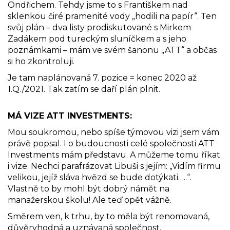
Ondřichem. Tehdy jsme to s Františkem nad
sklenkou čiré pramenité vody „hodili na papír“. Ten
svůj plán – dva listy prodiskutované s Mirkem
Zadákem pod tureckým sluníčkem a s jeho
poznámkami – mám ve svém šanonu „ATT“ a občas
si ho zkontroluji.
Je tam naplánovaná 7. pozice = konec 2020 až
1.Q./2021. Tak zatím se daří plán plnit.
MÁ VIZE ATT INVESTMENTS:
Mou soukromou, nebo spíše týmovou vizi jsem vám
právě popsal. I o budoucnosti celé společnosti ATT
Investments mám představu. A můžeme tomu říkat
i vize. Nechci parafrázovat Libuši s jejím: „Vidím firmu
velikou, jejíž sláva hvězd se bude dotýkati…..“.
Vlastně to by mohl být dobrý námět na
manažerskou školu! Ale teď opět vážně.
Směrem ven, k trhu, by to měla být renomovaná,
důvěryhodná a uznávaná společnost.