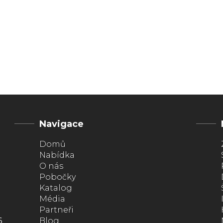
Navigace
Domů
Nabídka
O nás
Pobočky
Katalog
Média
Partneři
6
Blog