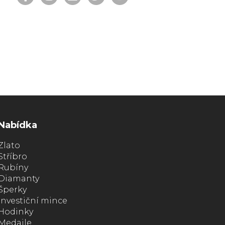
Nabídka
Zlato
Stříbro
Rubíny
Diamanty
Šperky
Investiční mince
Hodinky
Medaile