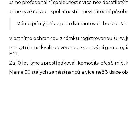
Jsme profesionální společnost s více než desetiletý
Jsme ryze českou společností s mezinárodní působno
Máme přímý přístup na diamantovou burzu Ramat
Vlastníme ochrannou známku registrovanou ÚPV, j
Poskytujeme kvalitu ověřenou světovými gemologick
EGL.
Za 10 let jsme zprostředkovali komodity přes 5 mld. Kč
Máme 30 stálých zaměstnanců a více než 3 tisíce o