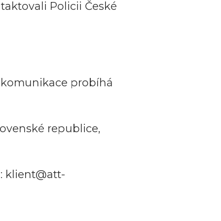
aktovali Policii České
a komunikace probíhá
ovenské republice,
 klient@att-