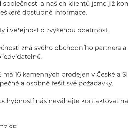
společnosti a našich klientů jsme již kont
í veškeré dostupné informace.
y i veřejnost o zvýšenou opatrnost.
lečnosti zná svého obchodního partnera 
ředvídatelně.
 má 16 kamenných prodejen v České a Sl
pečně a osobně řešit své požadavky.
ochybností nás neváhejte kontaktovat na:
CZ SE