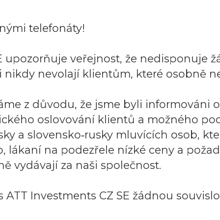
ými telefonáty!
 upozorňuje veřejnost, že nedisponuje ž
 nikdy nevolají klientům, které osobně ne
áme z důvodu, že jsme byli informováni 
ického oslovování klientů a možného po
sky a slovensko‑rusky mluvících osob, k
to, lákaní na podezřele nízké ceny a požad
ě vydávají za naši společnost.
 ATT Investments CZ SE žádnou souvislos