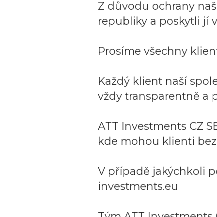
Z důvodu ochrany naší 
republiky a poskytli j
Prosíme všechny klient
Každý klient naší spo
vždy transparentně a p
ATT Investments CZ SE
kde mohou klienti bez
V případě jakýchkoli p
investments.eu
Tým ATT Investments 