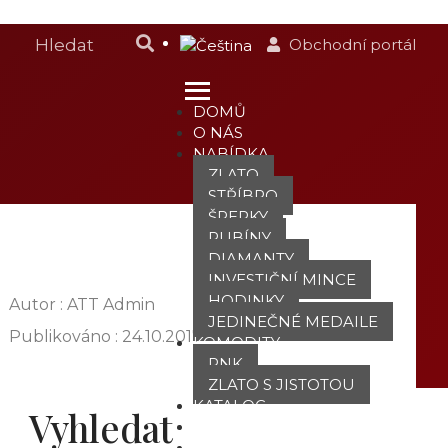
Obchodní portál
DOMŮ
O NÁS
NABÍDKA
ZLATO
STŘÍBRO
ŠPERKY
RUBÍNY
DIAMANTY
INVESTIČNÍ MINCE
HODINKY
Autor : ATT Admin
JEDINEČNÉ MEDAILE
Publikováno :
24.10.2017
KOMODITY
PNK
ZLATO S JISTOTOU
KATALOG
Vyhledat
POBOČKY
TVÁŘE ATT