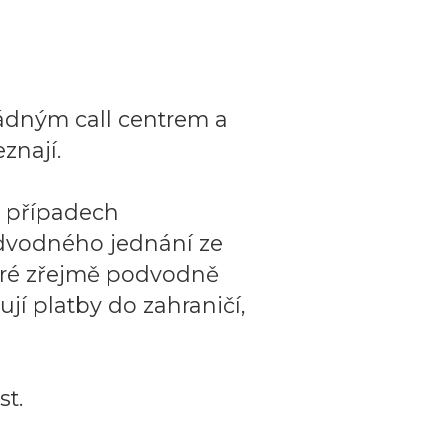
ádným call centrem a
znají.
o případech
dvodného jednání ze
teré zřejmě podvodně
ují platby do zahraničí,
t.