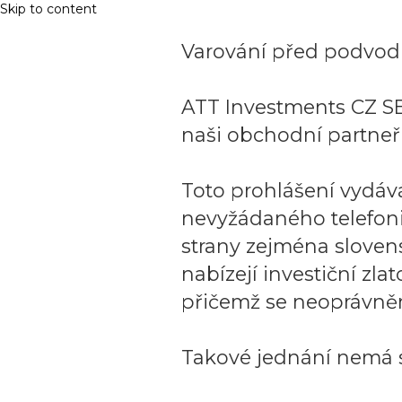
Skip to content
Varování před podvodn
ATT Investments CZ SE
naši obchodní partneři
Toto prohlášení vydáv
nevyžádaného telefon
strany zejména sloven
nabízejí investiční zla
přičemž se neoprávněn
Takové jednání nemá s