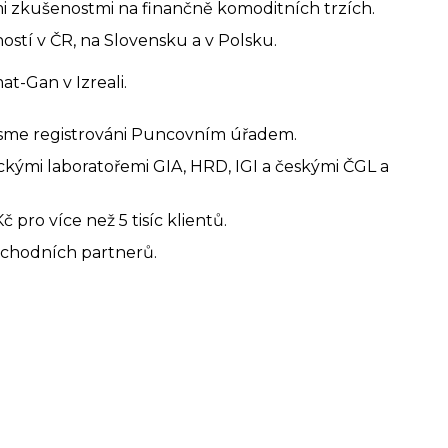
mi zkušenostmi na finančně komoditních trzích.
stí v ČR, na Slovensku a v Polsku.
-Gan v Izreali.
sme registrováni Puncovním úřadem.
ými laboratořemi GIA, HRD, IGI a českými ČGL a
 pro více než 5 tisíc klientů.
bchodních partnerů.