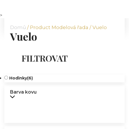
DOMŮ
O NÁS
>
NABÍDKA
Domů
/ Product Modelová řada / Vuelo
Vuelo
KOMODITY
KATALOG
POBOČKY
FILTROVAT
TVÁŘE ATT
MÉDIA
BLOG
Hodinky
(6)
PARTNEŘI
Barva kovu
KONTAKT