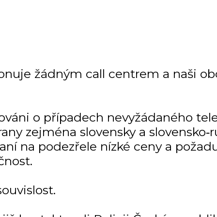
onuje žádným call centrem a naši ob
mováni o případech nevyžádaného tel
any zejména slovensky a slovensko‑r
kaní na podezřele nízké ceny a požadu
čnost.
uvislost.