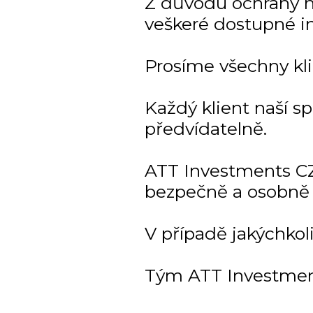
Z důvodu ochrany naš
veškeré dostupné i
Prosíme všechny kli
Každý klient naší s
předvídatelně.
ATT Investments CZ
bezpečně a osobně 
V případě jakýchkol
Tým ATT Investmen