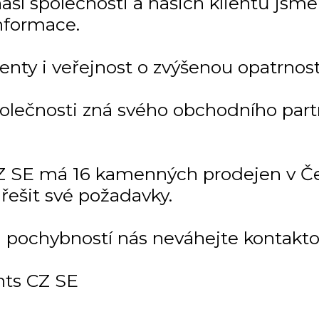
í společnosti a našich klientů jsme ji
nformace.
enty i veřejnost o zvýšenou opatrnost
polečnosti zná svého obchodního par
 SE má 16 kamenných prodejen v Čes
řešit své požadavky.
i pochybností nás neváhejte kontakto
ts CZ SE