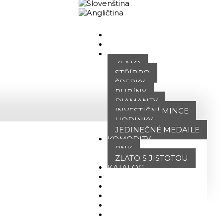
Obchodní portál
DOMŮ
O NÁS
NABÍDKA
ZLATO
STŘÍBRO
ŠPERKY
RUBÍNY
DIAMANTY
INVESTIČNÍ MINCE
HODINKY
JEDINEČNÉ MEDAILE
KOMODITY
PNK
ZLATO S JISTOTOU
KATALOG
POBOČKY
TVÁŘE ATT
MÉDIA
BLOG
PARTNEŘI