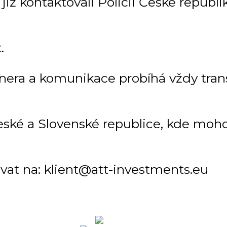
ž kontaktovali Policii České republiky
.
tnera a komunikace probíhá vždy tra
ké a Slovenské republice, kde mohou
vat na: klient@att-investments.eu