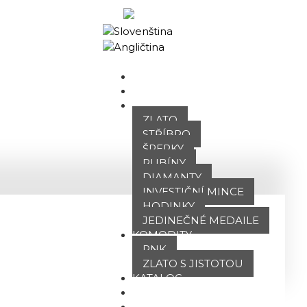
Obchodní portál
DOMŮ
O NÁS
NABÍDKA
ZLATO
STŘÍBRO
ŠPERKY
RUBÍNY
DIAMANTY
INVESTIČNÍ MINCE
HODINKY
JEDINEČNÉ MEDAILE
KOMODITY
PNK
ZLATO S JISTOTOU
KATALOG
POBOČKY
TVÁŘE ATT