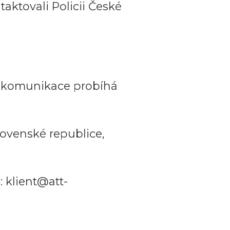
aktovali Policii České
a komunikace probíhá
ovenské republice,
 klient@att-