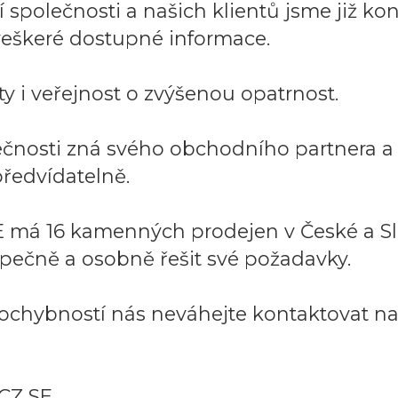
společnosti a našich klientů jsme již kont
í veškeré dostupné informace.
y i veřejnost o zvýšenou opatrnost.
lečnosti zná svého obchodního partnera 
ředvídatelně.
 má 16 kamenných prodejen v České a Sl
pečně a osobně řešit své požadavky.
ochybností nás neváhejte kontaktovat na:
CZ SE