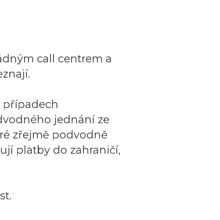
ádným call centrem a
znají.
o případech
dvodného jednání ze
teré zřejmě podvodně
ují platby do zahraničí,
t.