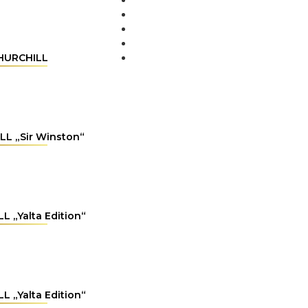
MÉDIA
BLOG
PARTNEŘI
KONTAKT
HURCHILL
L „Sir Winston“
 „Yalta Edition“
 „Yalta Edition“