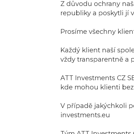
Z důvodu ochrany naší 
republiky a poskytli j
Prosíme všechny klient
Každý klient naší spo
vždy transparentně a p
ATT Investments CZ SE
kde mohou klienti bez
V případě jakýchkoli p
investments.eu
Tým ATT Investments 