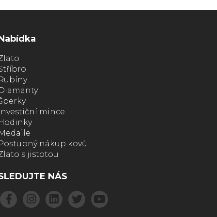
Nabídka
Zlato
Stříbro
Rubíny
Diamanty
Šperky
Investiční mince
Hodinky
Medaile
Postupný nákup kovů
Zlato s jistotou
SLEDUJTE NÁS