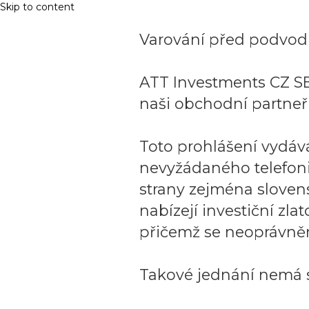
Skip to content
Varování před podvodn
ATT Investments CZ SE
naši obchodní partneři
Toto prohlášení vydáv
nevyžádaného telefon
strany zejména sloven
nabízejí investiční zla
přičemž se neoprávněn
Takové jednání nemá s