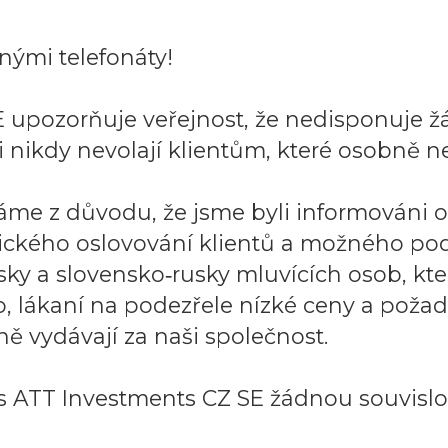
ými telefonáty!
 upozorňuje veřejnost, že nedisponuje ž
 nikdy nevolají klientům, které osobně ne
áme z důvodu, že jsme byli informováni 
ického oslovování klientů a možného po
sky a slovensko‑rusky mluvících osob, k
to, lákaní na podezřele nízké ceny a požad
ě vydávají za naši společnost.
 ATT Investments CZ SE žádnou souvislos