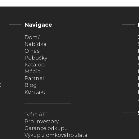
Navigace
Domů
Nabídka
O nás
Pobočky
Katalog
Média
Partneři
6
Blog
Kontakt
Tváře ATT
Pro Investory
Garance odkupu
Výkup zlomkového zlata