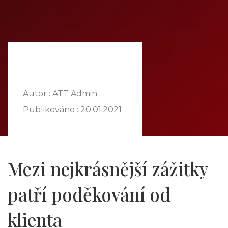
DOMŮ
O NÁS
NABÍDKA
KOMODITY
KATALOG
POBOČKY
Autor : ATT Admin
TVÁŘE ATT
Publikováno :
20.01.2021
MÉDIA
BLOG
PARTNEŘI
Mezi nejkrásnější zážitky
KONTAKT
patří poděkování od
klienta