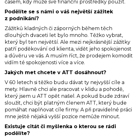
časem, kdy může své finanční prostředky použít.
Podělíte se s námi o váš největší zážitek
z podnikání?
Zážitků kladných či záporných během těch
dlouhých dvaceti let bylo mnoho. Těžko vybrat,
který byl ten největší. Ale mezi nejkrásnější zážitky
patří poděkování od klienta, vidět jeho spokojenost
a důvěru ve vás. A musím říct, že prodejem komodit
vidím té spokojenosti více a více.
Jakých met chcete v ATT dosáhnout?
V 60 letech si těžko budu dávat ty nejvyšší cíle a
mety. Hlavně chci ale pracovat v klidu a pohodě,
který jsem u ATT opět našel. A pokud bude zdraví
sloužit, chci být platným členem ATT, který bude
pomáhat naplňovat cíle firmy. A při pravidelné práci
mne ještě nějaká vyšší pozice nemůže minout.
Existuje citát či myšlenka o kterou se rádi
podělíte?