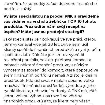
ale věřím, že komodity zařadí do svého finančního
portfolia každý.
Vy jste specialistou na prodej PNK a pravidelně
vás vidíme na vrcholu žebříčku TOP 10 tohoto
produktu. Prozradíte nám svůj recept na
úspěch? Máte jasnou prodejní strategii?
Jaký specialista? Jen pokračuji ve své práci, kterou
jsem vykonával více jak 20 let. Dříve jsem učil
klienty spořit do finančních produktů a nyní je učím
spořit do zlata. Důležité je klientovi vysvětlit
rozložení portfolia, nezastupitelnost komodit a
nahradit některé finanční produkty s nízkým
výnosem za spoření do komodit, které doposud ve
svém finančním portfoliu neměli. A zlato je ideální
prostředek, kde uchovat v malém objemu velké
množství finančních prostředků, výhodou je jeho
rychlá likvidita, uchování hodnoty. A PNK má ještě
jednu velkou výhodu na rozdíl od většiny
finančních produktů a to, že klient není vázán