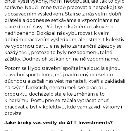
chtěl vyšší výkony, nic mi neodpustil, ale tak to bylo
správně. Naučil mne tvrdě pracovat a nespokojit se
s dosavadním výsledkem. Stali se z nás velmi dobří
přátelé a dodnes se setkáváme a vzpomínáme na
staré dobré časy. Přál bych každému takového
nadřízeného. Dokázal nás vyburcovat k velmi
dobrým pracovním výsledkům, ale i stmelit kolektiv
ve výbornou partu a na jeho zahraniční zájezdy se
každý těšil, protože to byly nezapomenutelné
zážitky. Dodnes při setkáních na ně vzpomínáme.
Potom se Hypo stavební spořitelna sloučila s jinou
stavební spořitelnou, můj nadřízený odešel do
důchodu a začali nás vést manažeři, kteří si zakládali
na svých funkcích, nerozuměli své práci a i u
produktu docházelo stále ke změnám a to
k horšímu. Postupně se začala vytrácet chuť
pracovat a být v kolektivu, kde vám závidí výkony i
provize.
Jaké kroky vás vedly do ATT Investments?