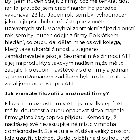
Byl jsem nucen odejít z firmy, což mě tenkrát dost
ranilo, protože jsem práci finančního poradce
vykonával 23 let. Jeden rok jsem byl vyhodnocen
jako nejlepší obchodní zástupce v počtu
uzavřených smluv a vyhrál zahraniční zájezd a příští
rok jsem byl nucen odejít z firmy. Po krátkém
hledání, co budu dál dělat, mne oslovil kolega,
který také ukončil činnost u stejného
zaměstnavatele jako já. Seznámil mě s činností ATT
a jejími produkty s takovým nadšením, že mě to
zaujalo. Po osobní návštěvě v sídle firmy a jednání
s panem Romanem Zadákem bylo rozhodnuto a
začal jsem pracovat pro ATT.
Jak vnímáte filozofii a možnosti firmy?
Filozofii a možnosti firmy ATT jsou velkolepé. ATT
má budoucnost a budu opakovat slova majitele
firmy „zlaté časy teprve přijdou“. Komodity již
nacházejí své nezastupitelné místo v mnoha
domácnostech. Stále tu ale zůstává veliký prostor,
kde uzavřít obchod. Bude to běh na dlouhou trať,