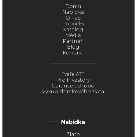
Domů
Nabídka
O nás
Pobočky
Katalog
Média
Partneři
Blog
Kontakt
Tváře ATT
Pro Investory
Garance odkupu
Výkup zlomkového zlata
Nabídka
Zlato