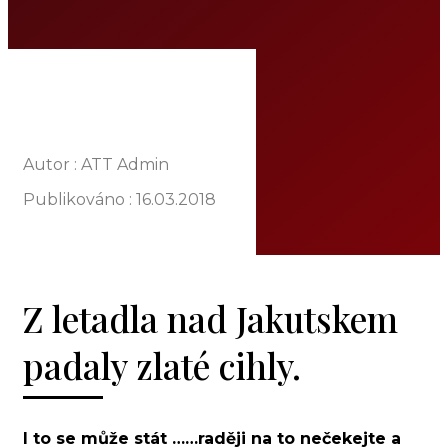
O NÁS
NABÍDKA
KOMODITY
KATALOG
POBOČKY
TVÁŘE ATT
Autor : ATT Admin
MÉDIA
Publikováno :
16.03.2018
BLOG
PARTNEŘI
KONTAKT
Z letadla nad Jakutskem
padaly zlaté cihly.
I to se může stát ……raději na to nečekejte a