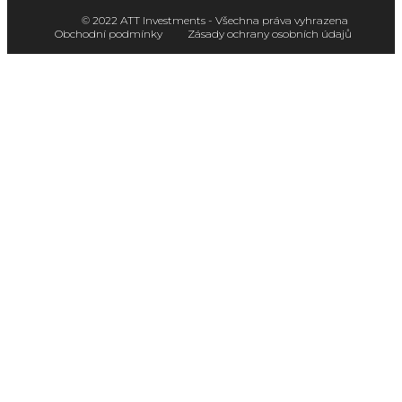
© 2022 ATT Investments - Všechna práva vyhrazena
Obchodní podmínky
Zásady ochrany osobních údajů