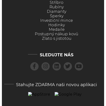
Stříbro
Rubíny
Diamanty
Šperky
Investiční mince
Hodinky
Medaile
Postupný nákup kovů
Zlato s jistotou
SLEDUJTE NÁS
Stahujte ZDARMA naši novou aplikaci