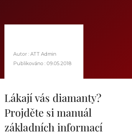
DOMŮ
O NÁS
NABÍDKA
KOMODITY
KATALOG
POBOČKY
Autor : ATT Admin
TVÁŘE ATT
Publikováno :
09.05.2018
MÉDIA
BLOG
PARTNEŘI
Lákají vás diamanty?
KONTAKT
Projděte si manuál
základních informací