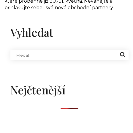
které proběhne již 30.-31. května. Neváhejte a
přihlašujte sebe i své nové obchodní partnery.
Vyhledat
Nejčtenější