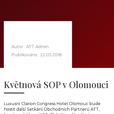
DOMŮ
O NÁS
NABÍDKA
KOMODITY
KATALOG
POBOČKY
Autor : ATT Admin
TVÁŘE ATT
Publikováno :
22.03.2018
MÉDIA
BLOG
PARTNEŘI
Květnová SOP v Olomouci
KONTAKT
Luxusní Clarion Congress Hotel Olomouc bude
hostit další Setkání Obchodních Partnerů ATT,