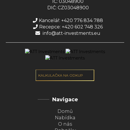
IČ: 03048900
DIČ: CZ03048900
Kancelář: +420 776 834 788
Recepce: +420 602 748 326
info@att-investments.eu
KALKULAČKA NA ODKUP
Navigace
Domů
Nabídka
O nás