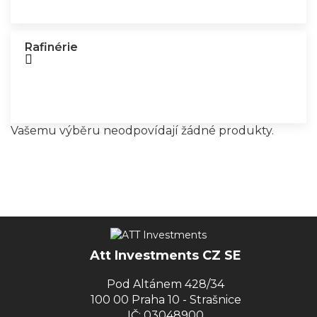
Rafinérie
Vašemu výběru neodpovídají žádné produkty.
Att Investments CZ SE
Pod Altánem 428/34
100 00 Praha 10 - Strašnice
IČ: 03048900