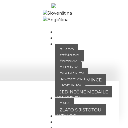
Obchodní portál
DOMŮ
O NÁS
NABÍDKA
ZLATO
STŘÍBRO
ŠPERKY
RUBÍNY
DIAMANTY
INVESTIČNÍ MINCE
HODINKY
JEDINEČNÉ MEDAILE
KOMODITY
PNK
ZLATO S JISTOTOU
KATALOG
POBOČKY
TVÁŘE ATT