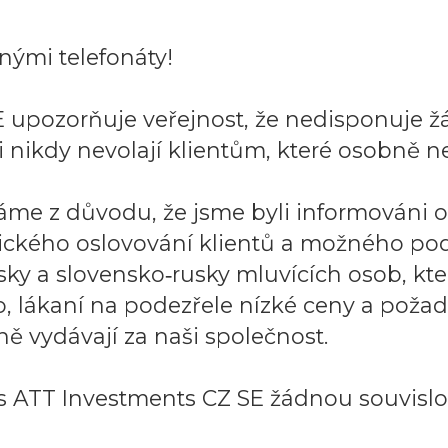
ými telefonáty!
 upozorňuje veřejnost, že nedisponuje ž
 nikdy nevolají klientům, které osobně ne
áme z důvodu, že jsme byli informováni 
ického oslovování klientů a možného po
sky a slovensko‑rusky mluvících osob, k
to, lákaní na podezřele nízké ceny a požad
ě vydávají za naši společnost.
 ATT Investments CZ SE žádnou souvislos