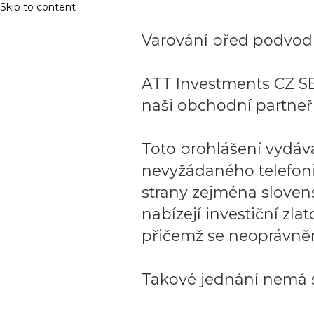
Skip to content
Varování před podvodn
ATT Investments CZ SE
naši obchodní partneři
Toto prohlášení vydáv
nevyžádaného telefon
strany zejména sloven
nabízejí investiční zla
přičemž se neoprávněn
Takové jednání nemá s