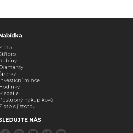
Nabídka
Zlato
Stříbro
Rubíny
Diamanty
Šperky
Investiční mince
Hodinky
Medaile
Postupný nákup kovů
Zlato s jistotou
SLEDUJTE NÁS