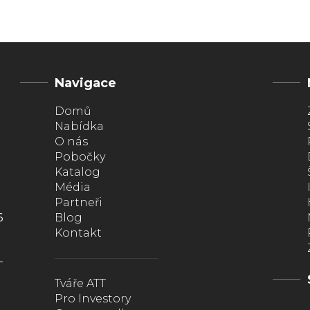
Navigace
Domů
Nabídka
O nás
Pobočky
Katalog
Média
Partneři
6
Blog
Kontakt
Tváře ATT
Pro Investory