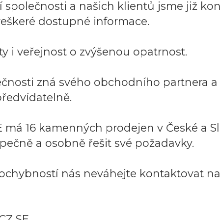
společnosti a našich klientů jsme již kont
í veškeré dostupné informace.
y i veřejnost o zvýšenou opatrnost.
lečnosti zná svého obchodního partnera 
ředvídatelně.
 má 16 kamenných prodejen v České a Sl
pečně a osobně řešit své požadavky.
ochybností nás neváhejte kontaktovat na:
CZ SE