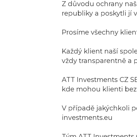
Z důvodu ochrany naší 
republiky a poskytli j
Prosíme všechny klient
Každý klient naší spo
vždy transparentně a p
ATT Investments CZ SE
kde mohou klienti bez
V případě jakýchkoli p
investments.eu
Tým ATT Investments 