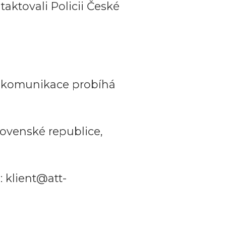
aktovali Policii České
a komunikace probíhá
ovenské republice,
 klient@att-