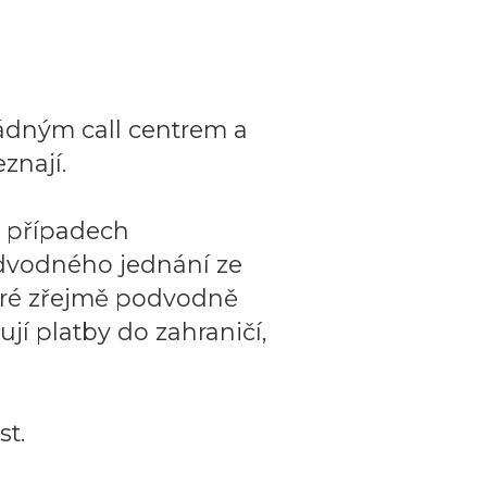
ádným call centrem a
znají.
o případech
dvodného jednání ze
teré zřejmě podvodně
ují platby do zahraničí,
t.