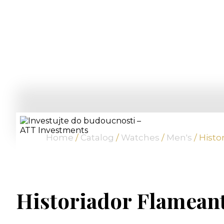
Home
/
Catalog
/
Watches
/
Men's
/ Histo
Historiador Flamean