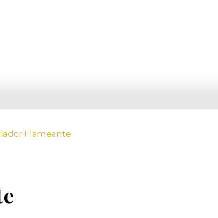
riador Flameante
te