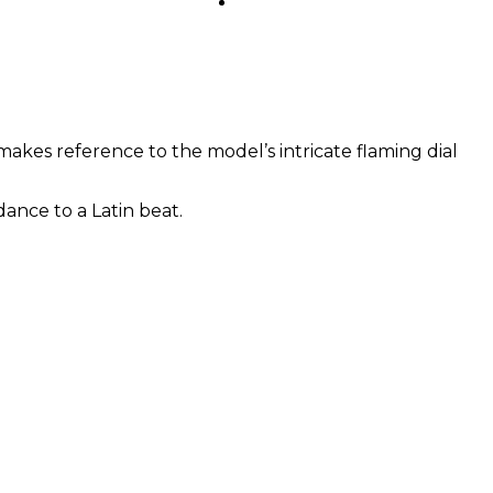
CONTACT
makes reference to the model’s intricate flaming dial
ance to a Latin beat.