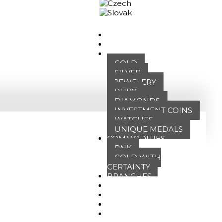
Business portal
HOME
ABOUT US
OUR OFFER
GOLD
SILVER
JEWELERY
RUBY
DIAMONDS
INVESTMENT COINS
WATCHES
UNIQUE MEDALS
COMMODITIES
PNK
GOLD WITH
CERTAINTY
BRANCHES
ATT FACES
MEDIA
BLOG
PARTNERS