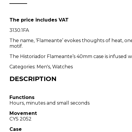
The price includes VAT
3130.1FA
The name, ‘Flameante’ evokes thoughts of heat, one o
motif.
The Historiador Flameante’s 40mm case is infused wi
Categories:
Men's
,
Watches
DESCRIPTION
Functions
Hours, minutes and small seconds
Movement
CYS 2052
Case