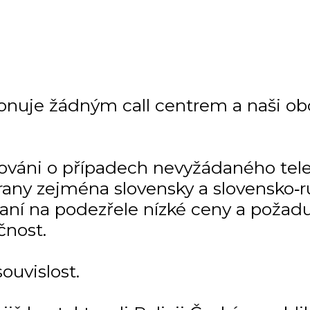
onuje žádným call centrem a naši ob
mováni o případech nevyžádaného tel
any zejména slovensky a slovensko‑r
kaní na podezřele nízké ceny a požadu
čnost.
uvislost.