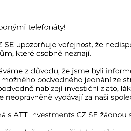
odnými telefonáty!
 SE upozorňuje veřejnost, že nedisp
tům, které osobně neznají.
dáváme z důvodu, že jsme byli infor
 a možného podvodného jednání ze str
odvodně nabízejí investiční zlato, lá
se neoprávněně vydávají za naši spole
á s ATT Investments CZ SE žádnou so