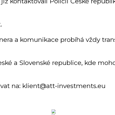
ž kontaktovali Policii České republiky
.
tnera a komunikace probíhá vždy tra
ké a Slovenské republice, kde mohou
vat na: klient@att-investments.eu