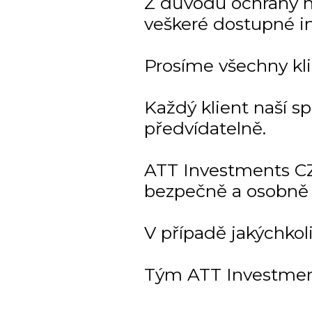
Z důvodu ochrany naš
veškeré dostupné i
Prosíme všechny kli
Každý klient naší s
předvídatelně.
ATT Investments CZ
bezpečně a osobně 
V případě jakýchkol
Tým ATT Investmen