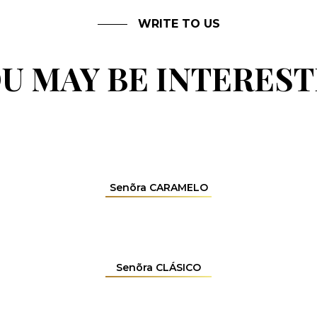
WRITE TO US
U MAY BE INTERES
Senõra CARAMELO
Senõra CLÁSICO