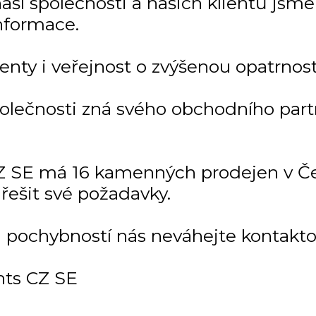
í společnosti a našich klientů jsme ji
nformace.
enty i veřejnost o zvýšenou opatrnost
polečnosti zná svého obchodního par
 SE má 16 kamenných prodejen v Čes
řešit své požadavky.
i pochybností nás neváhejte kontakto
ts CZ SE