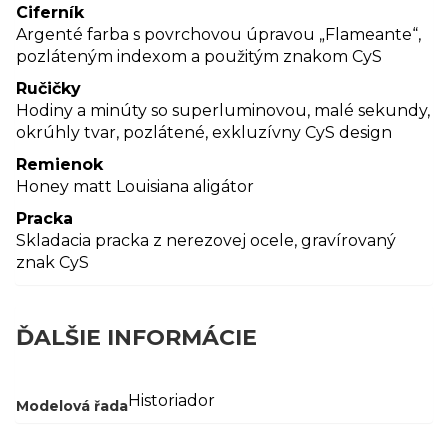
Ciferník
Argenté farba s povrchovou úpravou „Flameante“,
pozláteným indexom a použitým znakom CyS
Ručičky
Hodiny a minúty so superluminovou, malé sekundy,
okrúhly tvar, pozlátené, exkluzívny CyS design
Remienok
Honey matt Louisiana aligátor
Pracka
Skladacia pracka z nerezovej ocele, gravírovaný
znak CyS
ĎALŠIE INFORMÁCIE
Historiador
Modelová řada