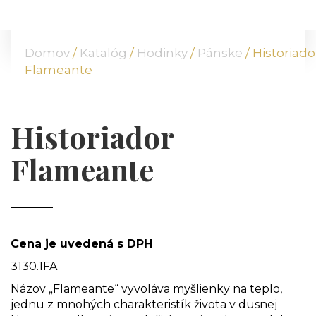
DOMOV
O NÁS
Domov
/
Katalóg
/
Hodinky
/
Pánske
/ Historiado
PONUKA
Flameante
KOMODITY
KATALÓG
POBOČKY
Historiador
TVÁRE ATT
Flameante
MÉDIÁ
BLOG
PARTNERI
KONTAKT
Cena je uvedená s DPH
3130.1FA
Názov „Flameante“ vyvoláva myšlienky na teplo,
jednu z mnohých charakteristík života v dusnej