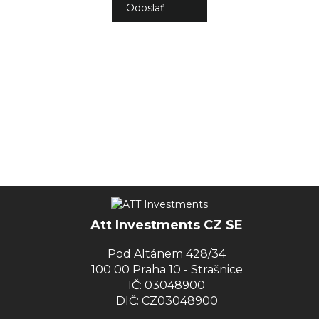
Att Investments CZ SE
Pod Altánem 428/34
100 00 Praha 10 - Strašnice
IČ: 03048900
DIČ: CZ03048900