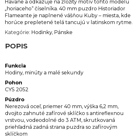
Havane a odkazuje na zložitý motív tohto modelu
„horiaceho“ číselníka. 40 mm puzdro Historiador
Flameante je naplnené vášňou Kuby – miesta, kde
horúce prepletené telá tancujú v latinskom rytme.
Kategórie:
Hodinky
,
Pánske
POPIS
Funkcia
Hodiny, minúty a malé sekundy
Pohon
CYS 2052
Púzdro
Nerezová oceľ, priemer 40 mm, výška 6,2 mm,
dvojito zahnuté zafírové sklíčko s antireflexnou
vrstvou, vodeodolné do 3 ATM, skrutkovaná
priehľadná zadná strana puzdra so zafírovým
sklíčkom