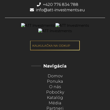
+420 776 834 788
info@att-investments.eu
KALKULAČKA NA ODKUP
Navigácia
Domov
Ponuka
O nás
Pobočky
Katalóg
Média
Partneri