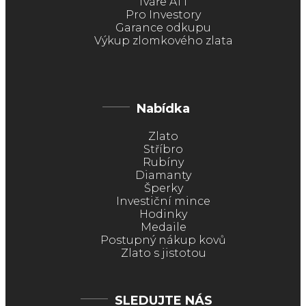
Tváře ATT
Pro Investory
Garance odkupu
Výkup zlomkového zlata
Nabídka
Zlato
Stříbro
Rubíny
Diamanty
Šperky
Investiční mince
Hodinky
Medaile
Postupný nákup kovů
Zlato s jistotou
SLEDUJTE NÁS