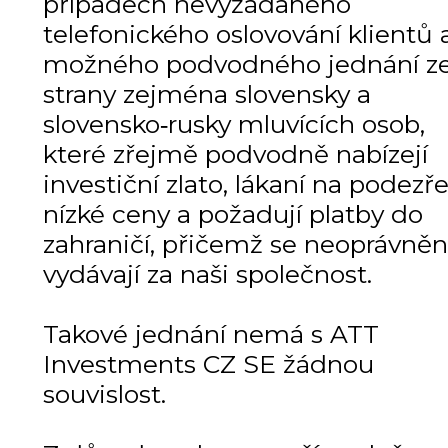
případech nevyžádaného
telefonického oslovování klientů 
možného podvodného jednání z
strany zejména slovensky a
slovensko‑rusky mluvících osob,
které zřejmě podvodně nabízejí
investiční zlato, lákaní na podezře
nízké ceny a požadují platby do
zahraničí, přičemž se neoprávně
vydávají za naši společnost.
Takové jednání nemá s ATT
Investments CZ SE žádnou
souvislost.