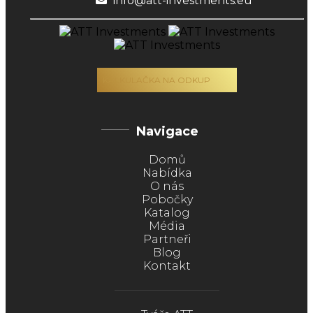
info@att-investments.eu
KALKULAČKA NA ODKUP
Navigace
Domů
Nabídka
O nás
Pobočky
Katalog
Média
Partneři
Blog
Kontakt