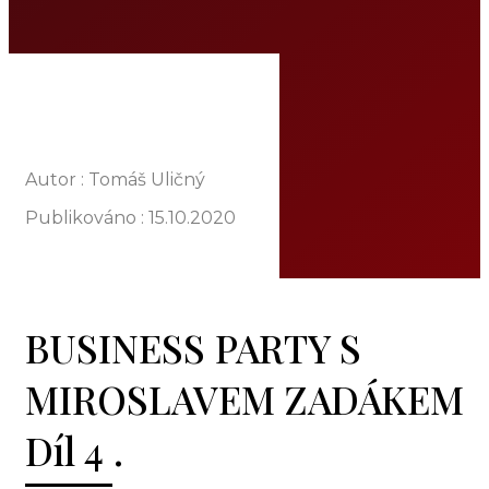
O NÁS
NABÍDKA
KOMODITY
KATALOG
POBOČKY
TVÁŘE ATT
Autor : Tomáš Uličný
MÉDIA
Publikováno :
15.10.2020
BLOG
PARTNEŘI
KONTAKT
BUSINESS PARTY S
MIROSLAVEM ZADÁKEM
Díl 4 .