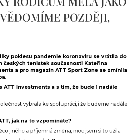
KY RODIČŮM MĚLA JAKO
 UVĚDOMÍME POZDĚJI,
díky poklesu pandemie koronaviru se vrátila do
 českých tenistek současnosti Kateřina
tments a pro magazín ATT Sport Zone se zmínila
ba.
s ATT Investments a s tím, že bude i nadále
polečnost vybrala ke spolupráci, i že budeme nadále
 ATT, jak na to vzpomínáte?
o jiného a příjemná změna, moc jsem si to užila.