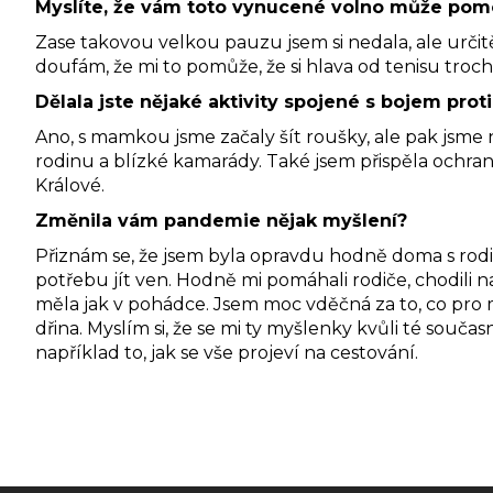
Myslíte, že vám toto vynucené volno může pom
Zase takovou velkou pauzu jsem si nedala, ale určitě
doufám, že mi to pomůže, že si hlava od tenisu troc
Dělala jste nějaké aktivity spojené s bojem pro
Ano, s mamkou jsme začaly šít roušky, ale pak jsme n
rodinu a blízké kamarády. Také jsem přispěla och
Králové.
Změnila vám pandemie nějak myšlení?
Přiznám se, že jsem byla opravdu hodně doma s rodi
potřebu jít ven. Hodně mi pomáhali rodiče, chodili 
měla jak v pohádce. Jsem moc vděčná za to, co pro 
dřina. Myslím si, že se mi ty myšlenky kvůli té součas
například to, jak se vše projeví na cestování.