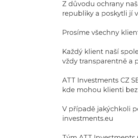
Z důvodu ochrany naší 
republiky a poskytli j
Prosíme všechny klient
Každý klient naší spo
vždy transparentně a p
ATT Investments CZ SE
kde mohou klienti bez
V případě jakýchkoli p
investments.eu
Tým ATT Investments 