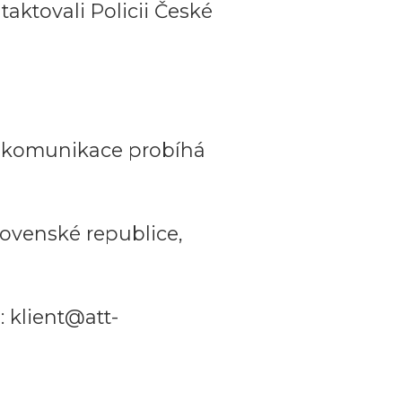
aktovali Policii České
a komunikace probíhá
ovenské republice,
 klient@att-