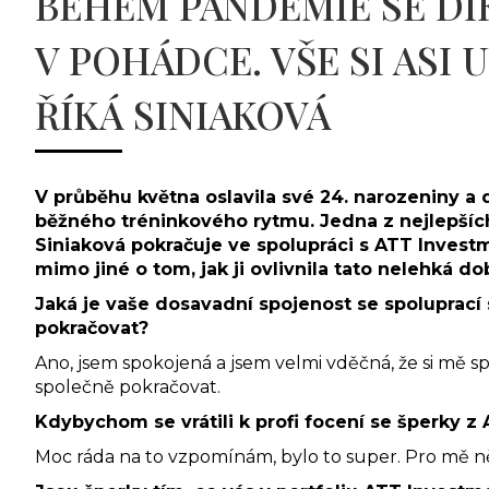
BĚHEM PANDEMIE SE DÍ
V POHÁDCE. VŠE SI ASI
ŘÍKÁ SINIAKOVÁ
V průběhu května oslavila své 24. narozeniny a 
běžného tréninkového rytmu. Jedna z nejlepších
Siniaková pokračuje ve spolupráci s ATT Inves
mimo jiné o tom, jak ji ovlivnila tato nelehká do
Jaká je vaše dosavadní spojenost se spoluprací 
pokračovat?
Ano, jsem spokojená a jsem velmi vděčná, že si mě s
společně pokračovat.
Kdybychom se vrátili k profi focení se šperky z
Moc ráda na to vzpomínám, bylo to super. Pro mě něc