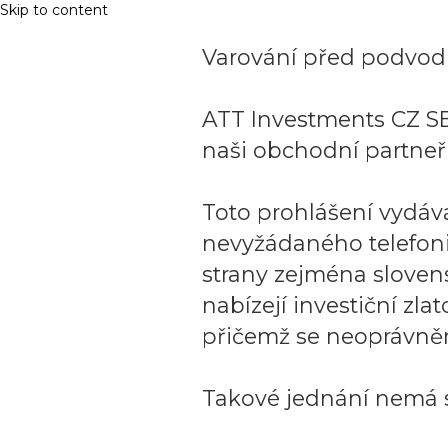
Skip to content
Varování před podvodn
ATT Investments CZ SE
naši obchodní partneři
Toto prohlášení vydáv
nevyžádaného telefon
strany zejména sloven
nabízejí investiční zla
přičemž se neoprávněn
Takové jednání nemá s