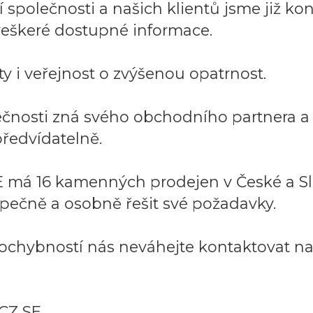
společnosti a našich klientů jsme již kont
í veškeré dostupné informace.
y i veřejnost o zvýšenou opatrnost.
lečnosti zná svého obchodního partnera 
ředvídatelně.
 má 16 kamenných prodejen v České a Sl
pečně a osobně řešit své požadavky.
ochybností nás neváhejte kontaktovat na:
CZ SE