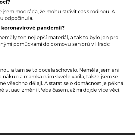
oci?
 jsem moc ráda, že mohu strávit čas s rodinou. A
hu odpočinula.
ti koronavirové pandemii?
eměly ten nejlepší materiál, a tak to bylo jen pro
rannými pomůckami do domovu seniorů v Hradci
nou a tam se to docela schovalo. Neměla jsem ani
na nákup a mamka nám skvěle vařila, takže jsem se
mě všechno dělají. A starat se o domácnost je pěkná
né situaci změní třeba časem, až mi dojde více věcí,