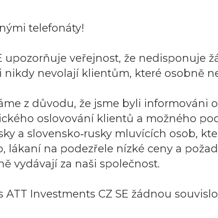
ými telefonáty!
 upozorňuje veřejnost, že nedisponuje ž
 nikdy nevolají klientům, které osobně ne
áme z důvodu, že jsme byli informováni 
ického oslovování klientů a možného po
sky a slovensko‑rusky mluvících osob, k
to, lákaní na podezřele nízké ceny a požad
ě vydávají za naši společnost.
 ATT Investments CZ SE žádnou souvislos