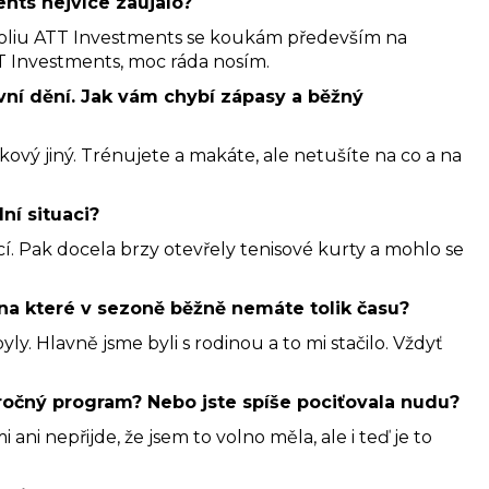
ents nejvíce zaujalo?
tfoliu ATT Investments se koukám především na
T Investments, moc ráda nosím.
vní dění. Jak vám chybí zápasy a běžný
kový jiný. Trénujete a makáte, ale netušíte na co a na
ní situaci?
icí. Pak docela brzy otevřely tenisové kurty a mohlo se
y, na které v sezoně běžně nemáte tolik času?
y. Hlavně jsme byli s rodinou a to mi stačilo. Vždyť
ročný program? Nebo jste spíše pociťovala nudu?
ani nepřijde, že jsem to volno měla, ale i teď je to