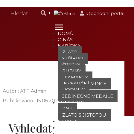
Obchodní portál
DOMŮ
O NÁS
NABÍDKA
ZLATO
STŘÍBRO
ŠPERKY
RUBÍNY
DIAMANTY
INVESTIČNÍ MINCE
HODINKY
Autor : ATT Admin
JEDINEČNÉ MEDAILE
Publikováno :
15.06.2020
KOMODITY
PNK
ZLATO S JISTOTOU
KATALOG
Vyhledat
POBOČKY
TVÁŘE ATT