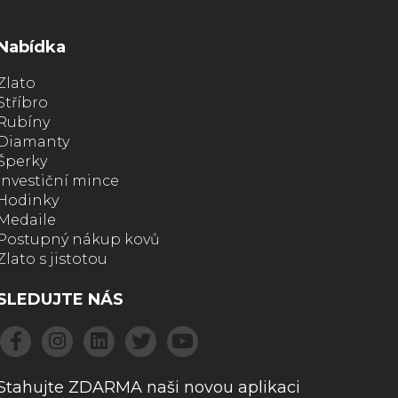
Nabídka
Zlato
Stříbro
Rubíny
Diamanty
Šperky
Investiční mince
Hodinky
Medaile
Postupný nákup kovů
Zlato s jistotou
SLEDUJTE NÁS
Stahujte ZDARMA naši novou aplikaci