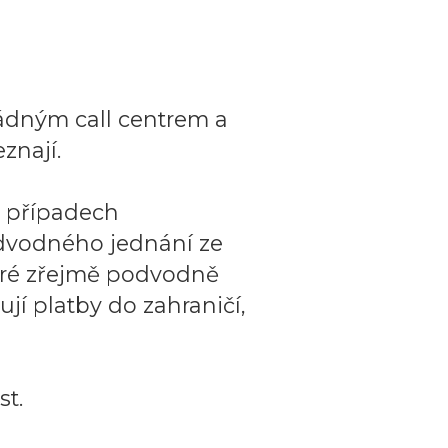
ádným call centrem a
znají.
o případech
dvodného jednání ze
teré zřejmě podvodně
ují platby do zahraničí,
t.