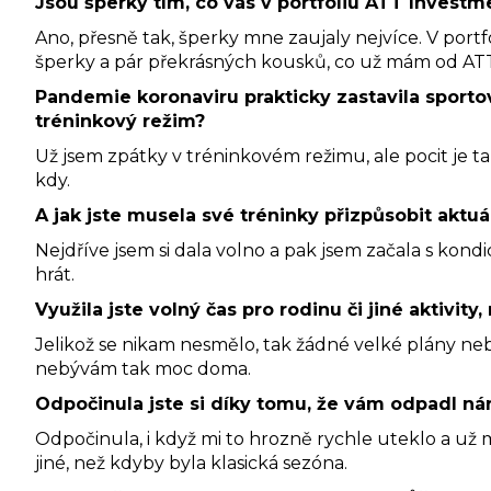
Jsou šperky tím, co vás v portfoliu ATT Investm
Ano, přesně tak, šperky mne zaujaly nejvíce. V por
šperky a pár překrásných kousků, co už mám od AT
Pandemie koronaviru prakticky zastavila sporto
tréninkový režim?
Už jsem zpátky v tréninkovém režimu, ale pocit je ta
kdy.
A jak jste musela své tréninky přizpůsobit aktuál
Nejdříve jsem si dala volno a pak jsem začala s kond
hrát.
Využila jste volný čas pro rodinu či jiné aktivit
Jelikož se nikam nesmělo, tak žádné velké plány nebyl
nebývám tak moc doma.
Odpočinula jste si díky tomu, že vám odpadl ná
Odpočinula, i když mi to hrozně rychle uteklo a už mi 
jiné, než kdyby byla klasická sezóna.