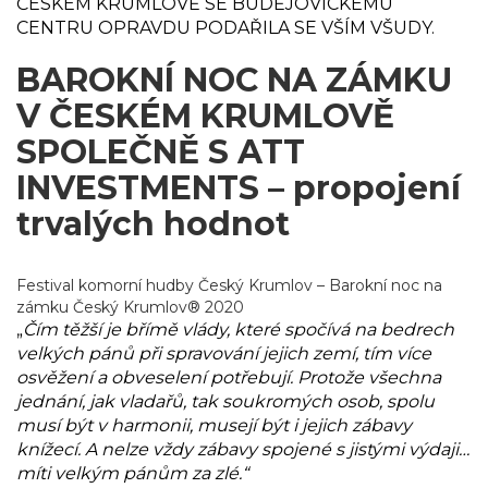
ČESKÉM KRUMLOVĚ SE BUDĚJOVICKÉMU
CENTRU OPRAVDU PODAŘILA SE VŠÍM VŠUDY.
BAROKNÍ NOC NA ZÁMKU
V ČESKÉM KRUMLOVĚ
SPOLEČNĚ S ATT
INVESTMENTS – propojení
trvalých hodnot
Festival komorní hudby Český Krumlov – Barokní noc na
zámku Český Krumlov® 2020
„
Čím těžší je břímě vlády, které spočívá na bedrech
velkých pánů při spravování jejich zemí, tím více
osvěžení a obveselení potřebují. Protože všechna
jednání, jak vladařů, tak soukromých osob, spolu
musí být v harmonii, musejí být i jejich zábavy
knížecí. A nelze vždy zábavy spojené s jistými výdaji…
míti velkým pánům za zlé.“