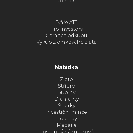
Kontakt
Tváře ATT
Pro Investory
Garance odkupu
Výkup zlomkového zlata
Nabídka
Zlato
Stříbro
Rubíny
Diamanty
Šperky
Investiční mince
Hodinky
Medaile
Postupný nákup kovů