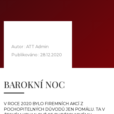
DOMŮ
O NÁS
NABÍDKA
KOMODITY
KATALOG
POBOČKY
Autor : ATT Admin
TVÁŘE ATT
Publikováno :
28.12.2020
MÉDIA
BLOG
PARTNEŘI
BAROKNÍ NOC
KONTAKT
V ROCE 2020 BYLO FIREMNÍCH AKCÍ Z
POCHOPITELNÝCH DŮVODŮ JEN POMÁLU. TA V