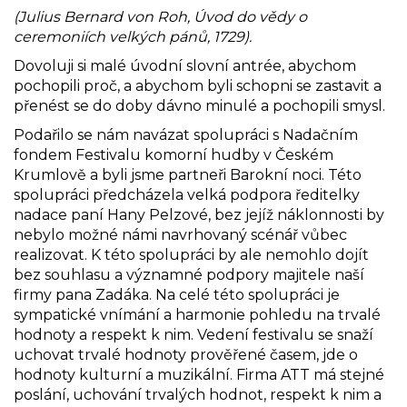
(Julius Bernard von Roh, Úvod do vědy o
ceremoniích velkých pánů, 1729).
Dovoluji si malé úvodní slovní antrée, abychom
pochopili proč, a abychom byli schopni se zastavit a
přenést se do doby dávno minulé a pochopili smysl.
Podařilo se nám navázat spolupráci s Nadačním
fondem Festivalu komorní hudby v Českém
Krumlově a byli jsme partneři Barokní noci. Této
spolupráci předcházela velká podpora ředitelky
nadace paní Hany Pelzové, bez jejíž náklonnosti by
nebylo možné námi navrhovaný scénář vůbec
realizovat. K této spolupráci by ale nemohlo dojít
bez souhlasu a významné podpory majitele naší
firmy pana Zadáka. Na celé této spolupráci je
sympatické vnímání a harmonie pohledu na trvalé
hodnoty a respekt k nim. Vedení festivalu se snaží
uchovat trvalé hodnoty prověřené časem, jde o
hodnoty kulturní a muzikální. Firma ATT má stejné
poslání, uchování trvalých hodnot, respekt k nim a