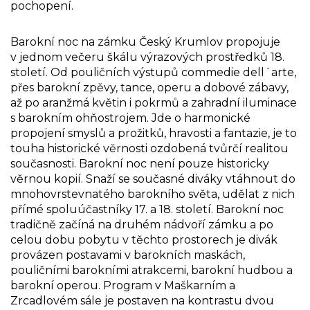
pochopení.
Barokní noc na zámku Český Krumlov propojuje
v jednom večeru škálu výrazových prostředků 18.
století. Od pouličních výstupů commedie dell´arte,
přes barokní zpěvy, tance, operu a dobové zábavy,
až po aranžmá květin i pokrmů a zahradní iluminace
s barokním ohňostrojem. Jde o harmonické
propojení smyslů a prožitků, hravosti a fantazie, je to
touha historické věrnosti ozdobená tvůrčí realitou
současnosti. Barokní noc není pouze historicky
věrnou kopií. Snaží se současné diváky vtáhnout do
mnohovrstevnatého barokního světa, udělat z nich
přímé spoluúčastníky 17. a 18. století. Barokní noc
tradičně začíná na druhém nádvoří zámku a po
celou dobu pobytu v těchto prostorech je divák
provázen postavami v barokních maskách,
pouličními barokními atrakcemi, barokní hudbou a
barokní operou. Program v Maškarním a
Zrcadlovém sále je postaven na kontrastu dvou