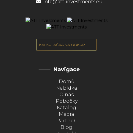
info@att-investments.eu
KALKULAČKA NA ODKUP
Navigace
Domů
Nabídka
O nás
Pobočky
Katalog
Média
Partneři
Blog