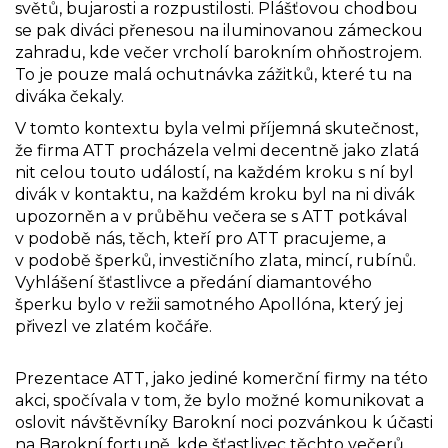
světů, bujarosti a rozpustilosti. Plášťovou chodbou
se pak diváci přenesou na iluminovanou zámeckou
zahradu, kde večer vrcholí barokním ohňostrojem.
To je pouze malá ochutnávka zážitků, které tu na
diváka čekaly.
V tomto kontextu byla velmi příjemná skutečnost,
že firma ATT procházela velmi decentně jako zlatá
nit celou touto událostí, na každém kroku s ní byl
divák v kontaktu, na každém kroku byl na ni divák
upozorněn a v průběhu večera se s ATT potkával
v podobě nás, těch, kteří pro ATT pracujeme, a
v podobě šperků, investičního zlata, mincí, rubínů.
Vyhlášení šťastlivce a předání diamantového
šperku bylo v režii samotného Apollóna, který jej
přivezl ve zlatém kočáře.
Prezentace ATT, jako jediné komerční firmy na této
akci, spočívala v tom, že bylo možné komunikovat a
oslovit návštěvníky Barokní noci pozvánkou k účasti
na Barokní fortuně, kde šťastlivec těchto večerů