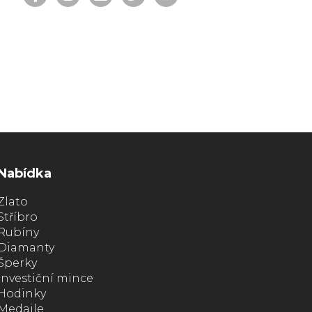
Nabídka
Zlato
Stříbro
Rubíny
Diamanty
Šperky
Investiční mince
Hodinky
Medaile