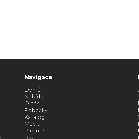
Navigace
Domů
Nabídka
O nás
Pobočky
Katalog
Média
Partneři
6
Blog