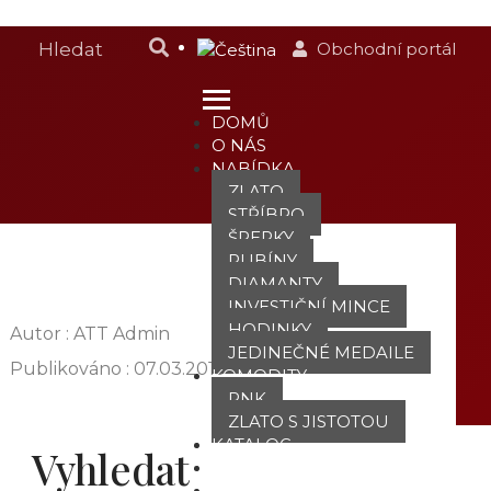
Obchodní portál
DOMŮ
O NÁS
NABÍDKA
ZLATO
STŘÍBRO
ŠPERKY
RUBÍNY
DIAMANTY
INVESTIČNÍ MINCE
HODINKY
Autor : ATT Admin
JEDINEČNÉ MEDAILE
Publikováno :
07.03.2019
KOMODITY
PNK
ZLATO S JISTOTOU
KATALOG
Vyhledat
POBOČKY
TVÁŘE ATT