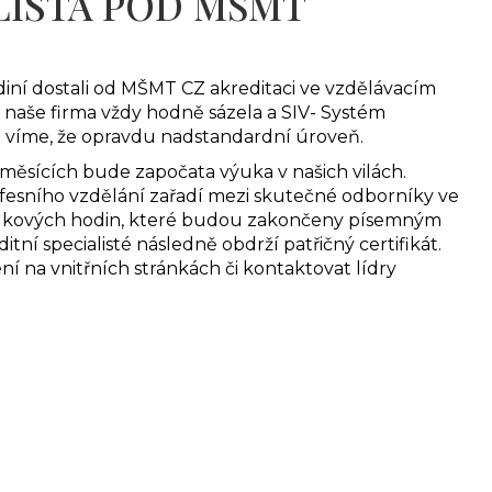
LISTA POD MŠMT
 jediní dostali od MŠMT CZ akreditaci ve vzdělávacím
aše firma vždy hodně sázela a SIV- Systém
 a víme, že opravdu nadstandardní úroveň.
h měsících bude započata výuka v našich vilách.
rofesního vzdělání zařadí mezi skutečné odborníky ve
ýukových hodin, které budou zakončeny písemným
ní specialisté následně obdrží patřičný certifikát.
ní na vnitřních stránkách či kontaktovat lídry