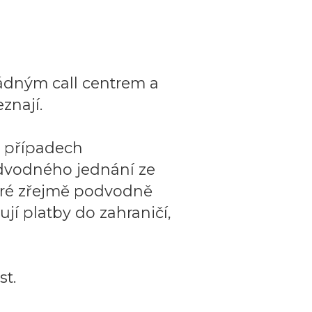
ádným call centrem a
znají.
o případech
dvodného jednání ze
teré zřejmě podvodně
ují platby do zahraničí,
t.