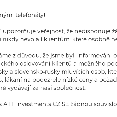
ými telefonáty!
 upozorňuje veřejnost, že nedisponuje ž
 nikdy nevolají klientům, které osobně ne
áme z důvodu, že jsme byli informováni 
ického oslovování klientů a možného po
sky a slovensko‑rusky mluvících osob, k
to, lákaní na podezřele nízké ceny a požad
ě vydávají za naši společnost.
 ATT Investments CZ SE žádnou souvislos