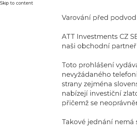
Skip to content
Varování před podvodn
ATT Investments CZ SE
naši obchodní partneři
Toto prohlášení vydáv
nevyžádaného telefon
strany zejména sloven
nabízejí investiční zla
přičemž se neoprávněn
Takové jednání nemá s