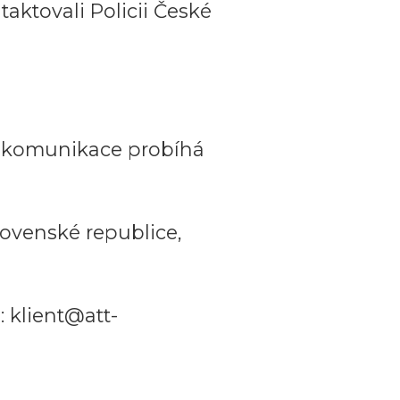
aktovali Policii České
a komunikace probíhá
ovenské republice,
 klient@att-