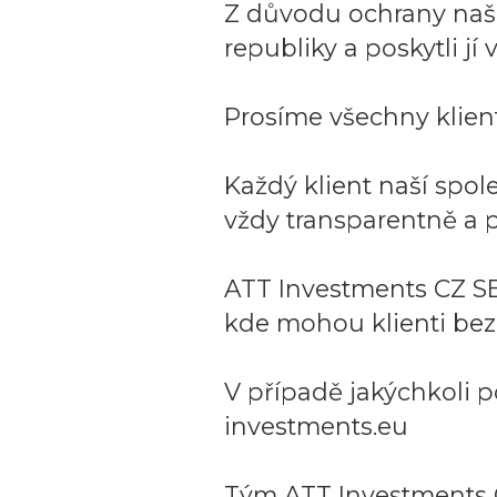
Z důvodu ochrany naší 
republiky a poskytli j
Prosíme všechny klient
Každý klient naší spo
vždy transparentně a p
ATT Investments CZ SE
kde mohou klienti bez
V případě jakýchkoli p
investments.eu
Tým ATT Investments 