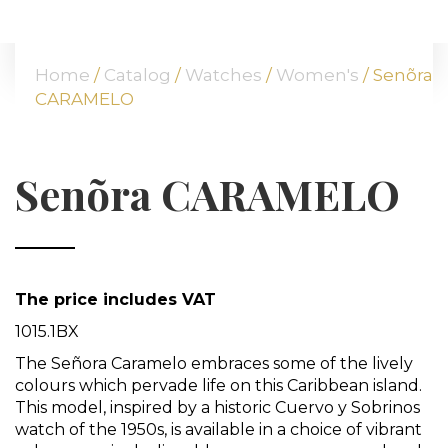
HOME
ABOUT US
Home
/
Catalog
/
Watches
/
Women's
/ Senõra
OUR OFFER
CARAMELO
COMMODITIES
BRANCHES
ATT FACES
Senõra CARAMELO
MEDIA
BLOG
PARTNERS
CONTACT
The price includes VAT
1015.1BX
The Señora Caramelo embraces some of the lively
colours which pervade life on this Caribbean island.
This model, inspired by a historic Cuervo y Sobrinos
watch of the 1950s, is available in a choice of vibrant