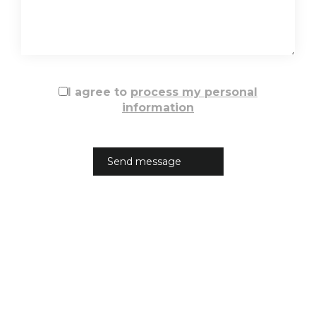
I agree to
process my personal
information