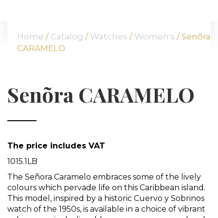
HOME
ABOUT US
Home
/
Catalog
/
Watches
/
Women's
/ Senõra
OUR OFFER
CARAMELO
COMMODITIES
BRANCHES
ATT FACES
Senõra CARAMELO
MEDIA
BLOG
PARTNERS
CONTACT
The price includes VAT
1015.1LB
The Señora Caramelo embraces some of the lively
colours which pervade life on this Caribbean island.
This model, inspired by a historic Cuervo y Sobrinos
watch of the 1950s, is available in a choice of vibrant