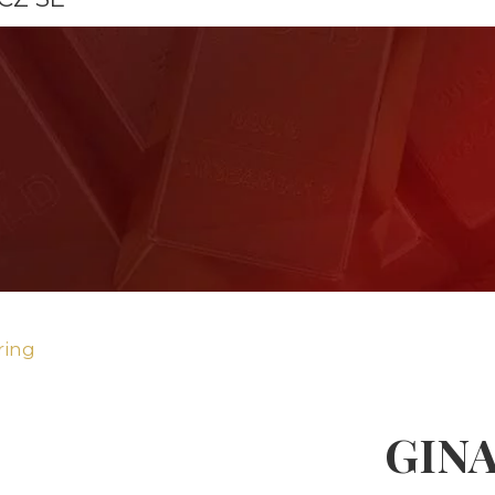
ring
GINA