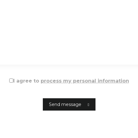
I agree to
process my personal information
Send message