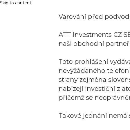
Skip to content
Varování před podvodn
ATT Investments CZ SE
naši obchodní partneři
Toto prohlášení vydáv
nevyžádaného telefon
strany zejména sloven
nabízejí investiční zla
přičemž se neoprávněn
Takové jednání nemá s