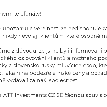
ými telefonáty!
 upozorňuje veřejnost, že nedisponuje ž
 nikdy nevolají klientům, které osobně ne
áme z důvodu, že jsme byli informováni 
ického oslovování klientů a možného po
sky a slovensko‑rusky mluvících osob, k
to, lákaní na podezřele nízké ceny a požad
ě vydávají za naši společnost.
 ATT Investments CZ SE žádnou souvislos