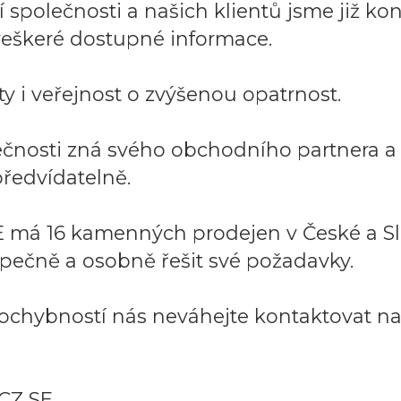
společnosti a našich klientů jsme již kont
í veškeré dostupné informace.
y i veřejnost o zvýšenou opatrnost.
lečnosti zná svého obchodního partnera 
ředvídatelně.
 má 16 kamenných prodejen v České a Sl
pečně a osobně řešit své požadavky.
ochybností nás neváhejte kontaktovat na:
CZ SE