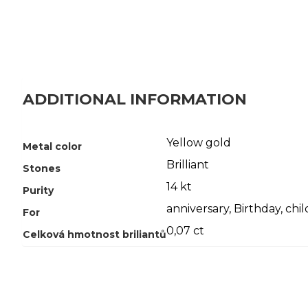
ADDITIONAL INFORMATION
Yellow gold
Metal color
Brilliant
Stones
14 kt
Purity
anniversary
,
Birthday
,
chil
For
0,07 ct
Celková hmotnost briliantů