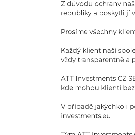
Z důvodu ochrany naší 
republiky a poskytli j
Prosíme všechny klient
Každý klient naší spo
vždy transparentně a p
ATT Investments CZ SE
kde mohou klienti bez
V případě jakýchkoli p
investments.eu
Tým ATT Investments 