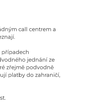
ádným call centrem a
znají.
o případech
dvodného jednání ze
teré zřejmě podvodně
ují platby do zahraničí,
t.