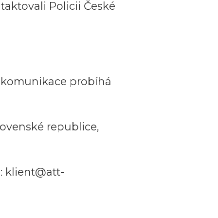
aktovali Policii České
a komunikace probíhá
ovenské republice,
 klient@att-