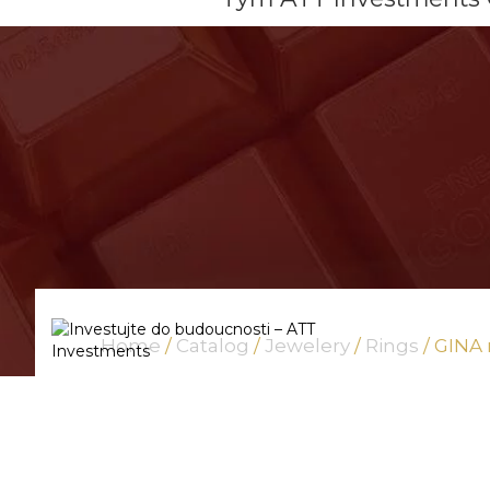
Home
/
Catalog
/
Jewelery
/
Rings
/ GINA 