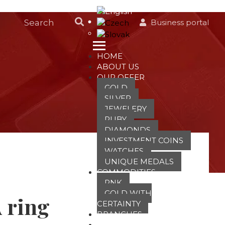
Business portal
HOME
ABOUT US
OUR OFFER
GOLD
SILVER
JEWELERY
RUBY
DIAMONDS
INVESTMENT COINS
WATCHES
UNIQUE MEDALS
COMMODITIES
PNK
GOLD WITH
 ring
CERTAINTY
BRANCHES
ATT FACES