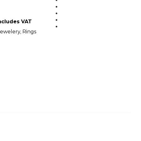
MEDIA
BLOG
PARTNERS
includes VAT
CONTACT
Jewelery
,
Rings