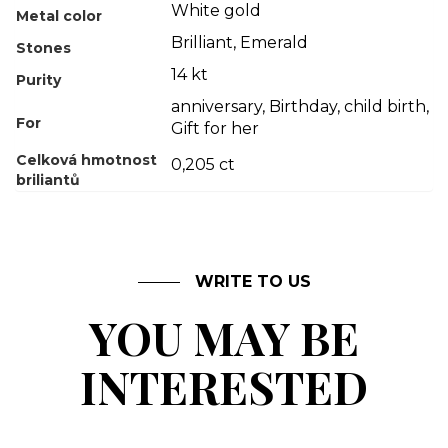
White gold
Metal color
Brilliant
,
Emerald
Stones
14 kt
Purity
anniversary
,
Birthday
,
child birth
,
For
Gift for her
Celková hmotnost
0,205 ct
briliantů
WRITE TO US
YOU MAY BE
INTERESTED