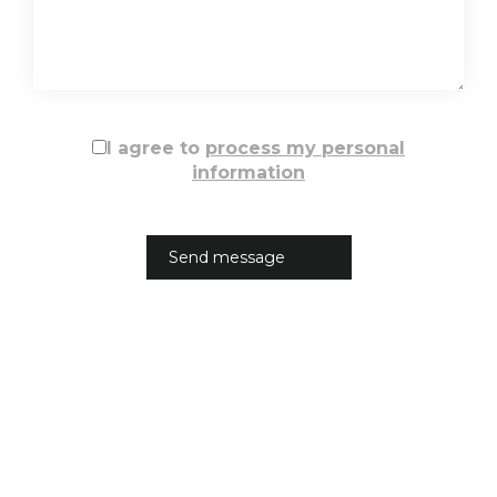
I agree to
process my personal
information