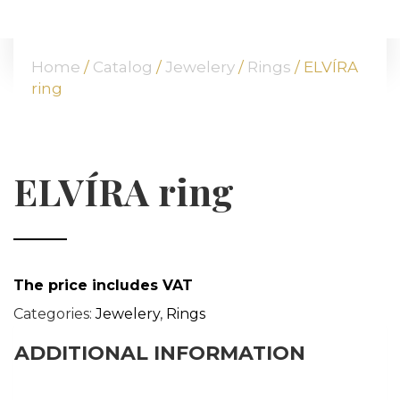
HOME
ABOUT US
Home
/
Catalog
/
Jewelery
/
Rings
/ ELVÍRA
OUR OFFER
ring
COMMODITIES
BRANCHES
ATT FACES
ELVÍRA ring
MEDIA
BLOG
PARTNERS
CONTACT
The price includes VAT
Categories:
Jewelery
,
Rings
ADDITIONAL INFORMATION