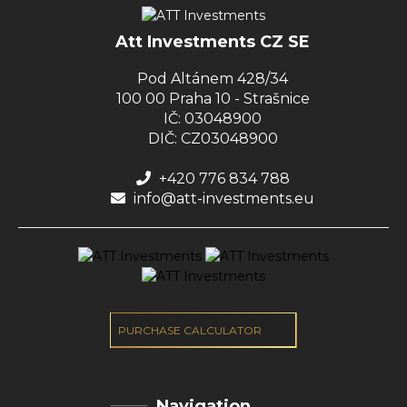
Att Investments CZ SE
Pod Altánem 428/34
100 00 Praha 10 - Strašnice
IČ: 03048900
DIČ: CZ03048900
+420 776 834 788
info@att-investments.eu
PURCHASE CALCULATOR
Navigation