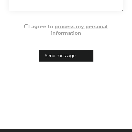
I agree to
process my personal
information