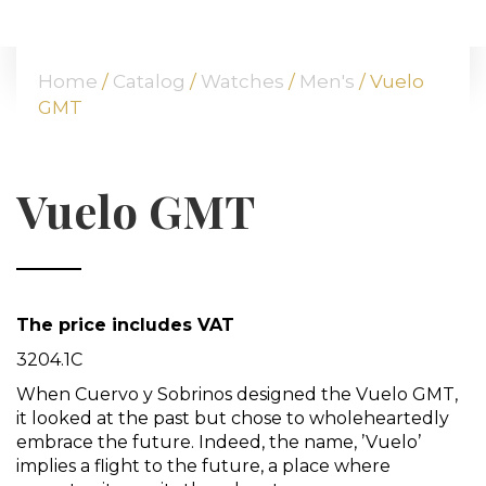
HOME
ABOUT US
Home
/
Catalog
/
Watches
/
Men's
/ Vuelo
OUR OFFER
GMT
COMMODITIES
BRANCHES
ATT FACES
Vuelo GMT
MEDIA
BLOG
PARTNERS
CONTACT
The price includes VAT
3204.1C
When Cuervo y Sobrinos designed the Vuelo GMT,
it looked at the past but chose to wholeheartedly
embrace the future. Indeed, the name, ’Vuelo’
implies a flight to the future, a place where