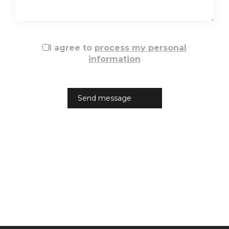
I agree to
process my personal
information