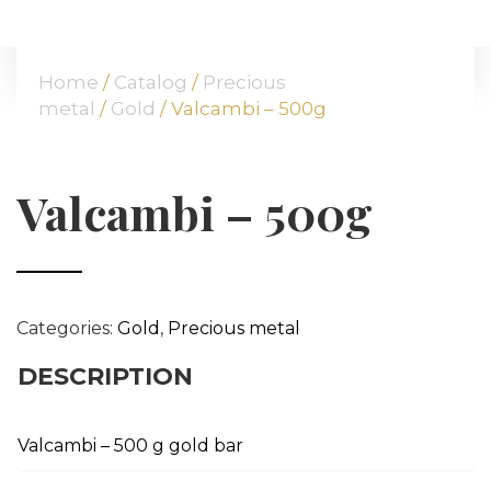
HOME
ABOUT US
Home
/
Catalog
/
Precious
OUR OFFER
metal
/
Gold
/ Valcambi – 500g
COMMODITIES
BRANCHES
ATT FACES
Valcambi – 500g
MEDIA
BLOG
PARTNERS
CONTACT
Categories:
Gold
,
Precious metal
DESCRIPTION
Valcambi – 500 g gold bar