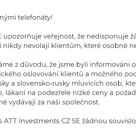
ými telefonáty!
 upozorňuje veřejnost, že nedisponuje ž
 nikdy nevolají klientům, které osobně ne
áme z důvodu, že jsme byli informováni 
ického oslovování klientů a možného po
sky a slovensko‑rusky mluvících osob, k
to, lákaní na podezřele nízké ceny a požad
ě vydávají za naši společnost.
 ATT Investments CZ SE žádnou souvislos