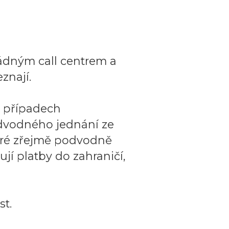
ádným call centrem a
znají.
o případech
dvodného jednání ze
teré zřejmě podvodně
ují platby do zahraničí,
t.