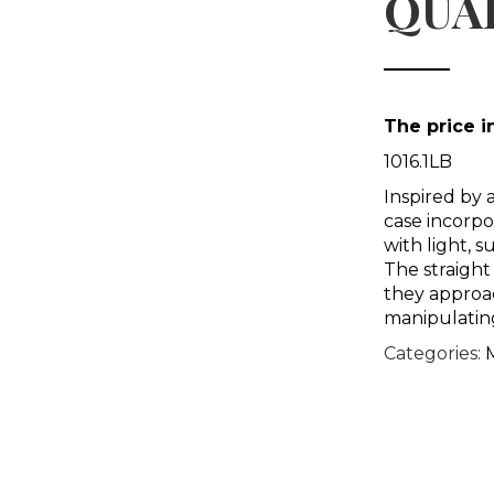
QUA
The price 
1016.1LB
Inspired by 
case incorpo
with light, s
The straight
they approac
manipulating
Categories: