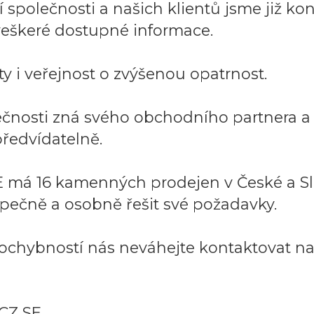
společnosti a našich klientů jsme již kont
í veškeré dostupné informace.
y i veřejnost o zvýšenou opatrnost.
lečnosti zná svého obchodního partnera 
ředvídatelně.
 má 16 kamenných prodejen v České a Sl
pečně a osobně řešit své požadavky.
ochybností nás neváhejte kontaktovat na:
CZ SE