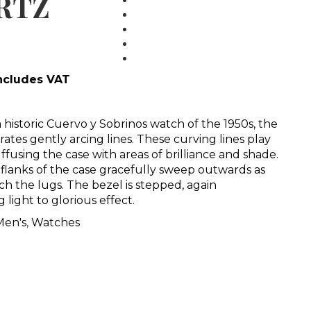
RTZ
MEDIA
BLOG
PARTNERS
CONTACT
includes VAT
a historic Cuervo y Sobrinos watch of the 1950s, the
rates gently arcing lines. These curving lines play
uffusing the case with areas of brilliance and shade.
 flanks of the case gracefully sweep outwards as
h the lugs. The bezel is stepped, again
 light to glorious effect.
Men's
,
Watches