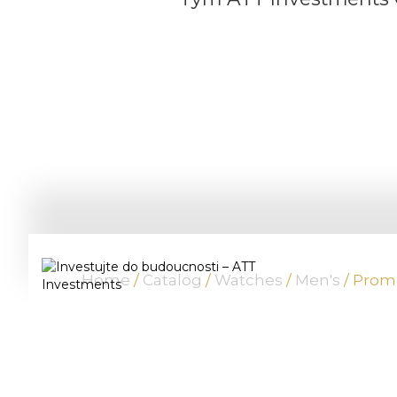
Home
/
Catalog
/
Watches
/
Men's
/ Prom