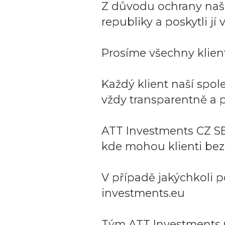
Z důvodu ochrany naší 
republiky a poskytli j
Prosíme všechny klient
Každý klient naší spo
vždy transparentně a p
ATT Investments CZ SE
kde mohou klienti bez
V případě jakýchkoli p
investments.eu
Tým ATT Investments 