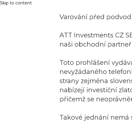
Skip to content
Varování před podvodn
ATT Investments CZ SE
naši obchodní partneři
Toto prohlášení vydáv
nevyžádaného telefon
strany zejména sloven
nabízejí investiční zla
přičemž se neoprávněn
Takové jednání nemá s