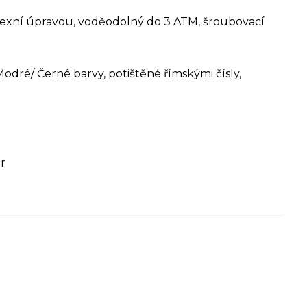
eflexní úpravou, voděodolný do 3 ATM, šroubovací
Modré/ Černé barvy, potištěné římskými čísly,
r