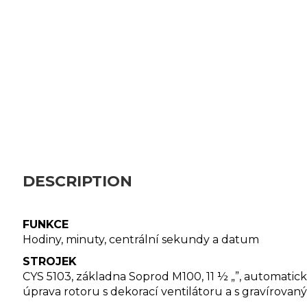
DESCRIPTION
FUNKCE
Hodiny, minuty, centrální sekundy a datum
STROJEK
CYS 5103, základna Soprod M100, 11 ½ „”, automatic
úprava rotoru s dekorací ventilátoru a s gravírova