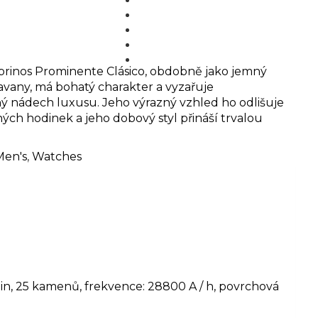
MEDIA
BLOG
PARTNERS
CONTACT
brinos Prominente Clásico, obdobně jako jemný
avany, má bohatý charakter a vyzařuje
 nádech luxusu. Jeho výrazný vzhled ho odlišuje
ých hodinek a jeho dobový styl přináší trvalou
Men's
,
Watches
in, 25 kamenů, frekvence: 28800 A / h, povrchová