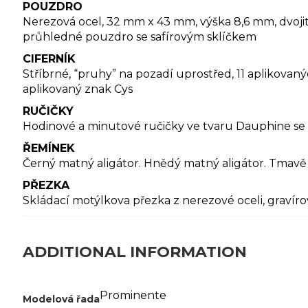
POUZDRO
Nerezová ocel, 32 mm x 43 mm, výška 8,6 mm, dvojitě
průhledné pouzdro se safírovým sklíčkem
CIFERNÍK
Stříbrné, “pruhy” na pozadí uprostřed, 11 aplikovan
aplikovaný znak Cys
RUČIČKY
Hodinové a minutové ručičky ve tvaru Dauphine s
ŘEMÍNEK
Černý matný aligátor. Hnědý matný aligátor. Tmavě m
PŘEZKA
Skládací motýlkova přezka z nerezové oceli, gravír
ADDITIONAL INFORMATION
Prominente
Modelová řada