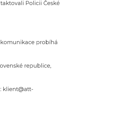
aktovali Policii České
a komunikace probíhá
ovenské republice,
 klient@att-