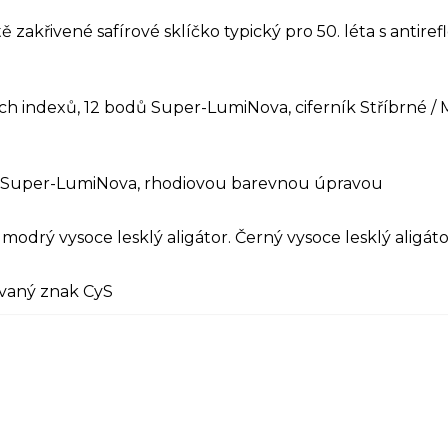
 zakřivené safírové sklíčko typický pro 50. léta s antir
ých indexů, 12 bodů Super-LumiNova, ciferník Stříbrné / 
e Super-LumiNova, rhodiovou barevnou úpravou
odrý vysoce lesklý aligátor. Černý vysoce lesklý aligáto
ovaný znak CyS