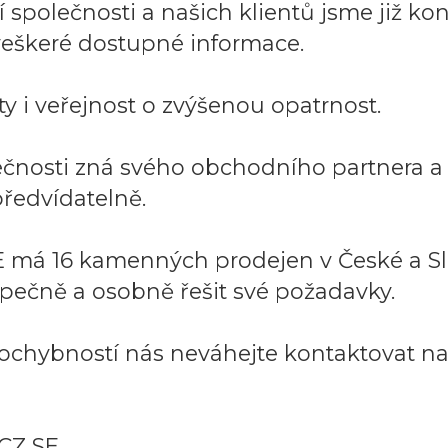
společnosti a našich klientů jsme již kont
í veškeré dostupné informace.
y i veřejnost o zvýšenou opatrnost.
lečnosti zná svého obchodního partnera 
ředvídatelně.
 má 16 kamenných prodejen v České a Sl
pečně a osobně řešit své požadavky.
ochybností nás neváhejte kontaktovat na:
CZ SE