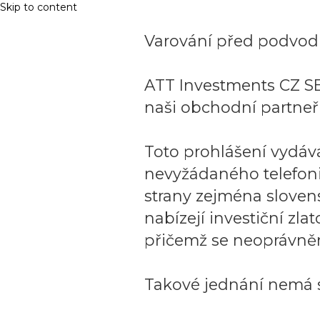
Skip to content
Varování před podvodn
ATT Investments CZ SE
naši obchodní partneři
Toto prohlášení vydáv
nevyžádaného telefon
strany zejména sloven
nabízejí investiční zla
přičemž se neoprávněn
Takové jednání nemá s