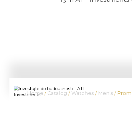
Home
/
Catalog
/
Watches
/
Men's
/ Prom