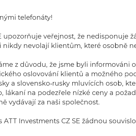
ými telefonáty!
 upozorňuje veřejnost, že nedisponuje ž
 nikdy nevolají klientům, které osobně ne
áme z důvodu, že jsme byli informováni 
ického oslovování klientů a možného po
sky a slovensko‑rusky mluvících osob, k
to, lákaní na podezřele nízké ceny a požad
ě vydávají za naši společnost.
 ATT Investments CZ SE žádnou souvislos