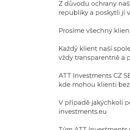
Z důvodu ochrany naší 
republiky a poskytli j
Prosíme všechny klient
Každý klient naší spo
vždy transparentně a p
ATT Investments CZ SE
kde mohou klienti bez
V případě jakýchkoli p
investments.eu
Tým ATT Investments 