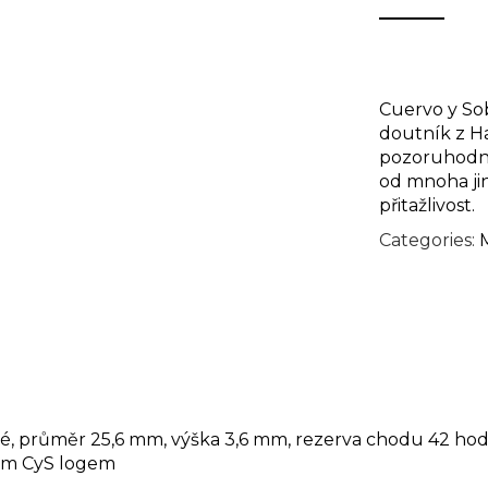
Cuervo y So
doutník z H
pozoruhodný
od mnoha jin
přitažlivost.
Categories:
ké, průměr 25,6 mm, výška 3,6 mm, rezerva chodu 42 hod
ným CyS logem