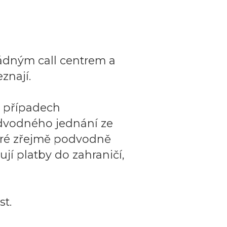
ádným call centrem a
znají.
o případech
dvodného jednání ze
teré zřejmě podvodně
ují platby do zahraničí,
t.