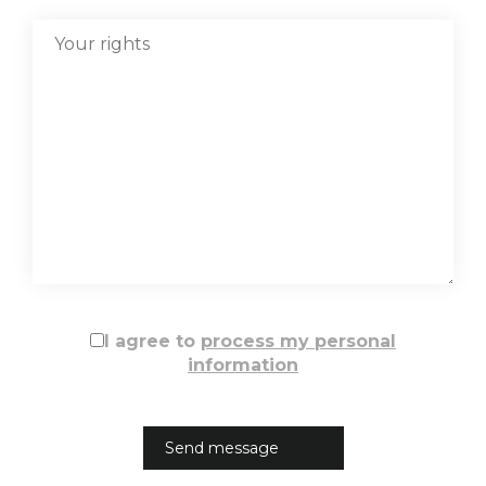
I agree to
process my personal
information