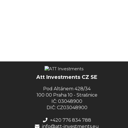
Att Investments CZ SE
Pod Altánem 428/34
100 00 Praha 10 - Strašnice
IČ: 03048900
DIČ: CZ03048900
+420 776 834 788
info@att-investments.eu