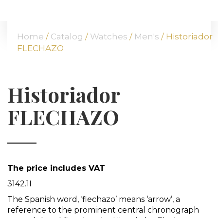
HOME
ABOUT US
Home
/
Catalog
/
Watches
/
Men's
/ Historiador
OUR OFFER
FLECHAZO
COMMODITIES
BRANCHES
ATT FACES
Historiador
MEDIA
FLECHAZO
BLOG
PARTNERS
CONTACT
The price includes VAT
3142.1I
The Spanish word, ‘flechazo’ means ‘arrow’, a
reference to the prominent central chronograph