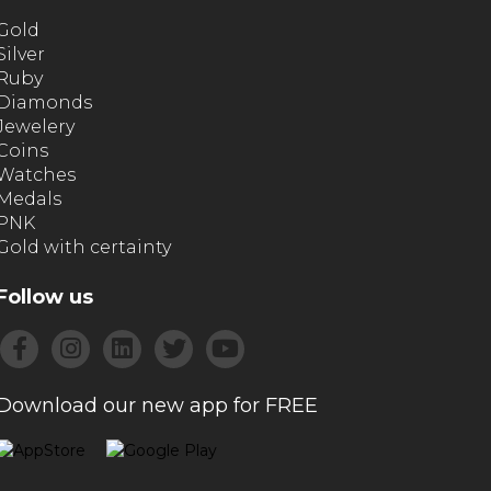
Gold
Silver
Ruby
Diamonds
Jewelery
Coins
Watches
Medals
PNK
Gold with certainty
Follow us
Download our new app for FREE