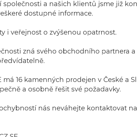
společnosti a našich klientů jsme již kont
í veškeré dostupné informace.
y i veřejnost o zvýšenou opatrnost.
lečnosti zná svého obchodního partnera 
ředvídatelně.
 má 16 kamenných prodejen v České a Sl
pečně a osobně řešit své požadavky.
ochybností nás neváhejte kontaktovat na:
CZ SE