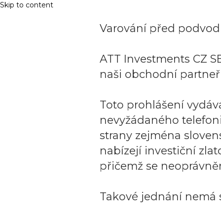
Skip to content
Varování před podvodn
ATT Investments CZ SE
naši obchodní partneři
Toto prohlášení vydáv
nevyžádaného telefon
strany zejména sloven
nabízejí investiční zla
přičemž se neoprávněn
Takové jednání nemá s