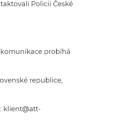
aktovali Policii České
a komunikace probíhá
ovenské republice,
 klient@att-