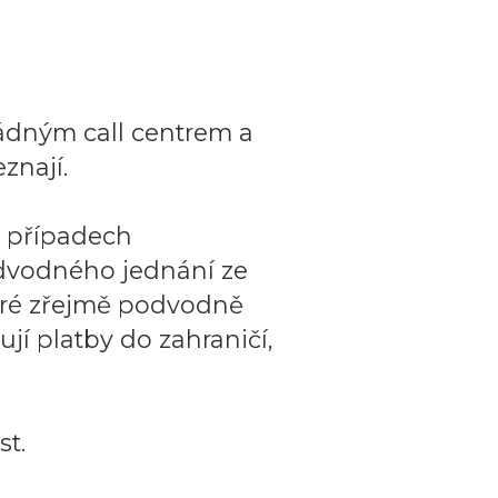
ádným call centrem a
znají.
o případech
dvodného jednání ze
teré zřejmě podvodně
ují platby do zahraničí,
t.