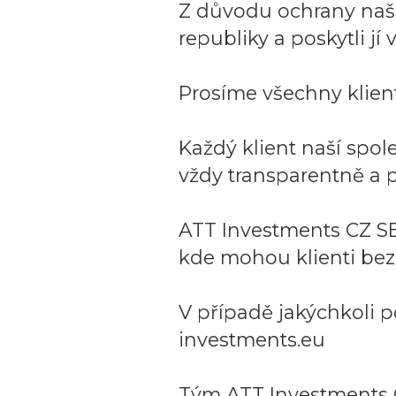
Z důvodu ochrany naší 
republiky a poskytli j
Prosíme všechny klient
Každý klient naší spo
vždy transparentně a p
ATT Investments CZ SE
kde mohou klienti bez
V případě jakýchkoli p
investments.eu
Tým ATT Investments 