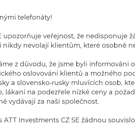
ými telefonáty!
 upozorňuje veřejnost, že nedisponuje ž
 nikdy nevolají klientům, které osobně ne
áme z důvodu, že jsme byli informováni 
ického oslovování klientů a možného po
sky a slovensko‑rusky mluvících osob, k
to, lákaní na podezřele nízké ceny a požad
ě vydávají za naši společnost.
 ATT Investments CZ SE žádnou souvislos