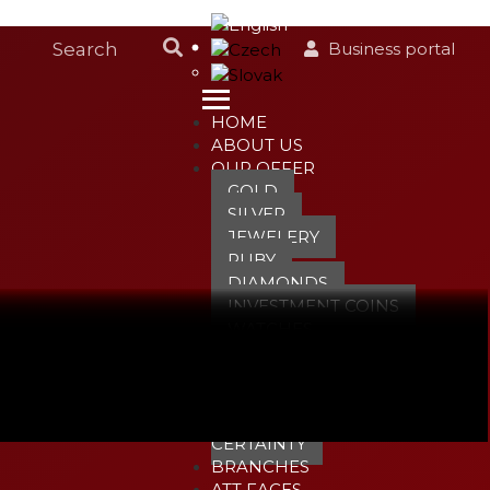
Business portal
HOME
ABOUT US
OUR OFFER
GOLD
SILVER
JEWELERY
RUBY
DIAMONDS
INVESTMENT COINS
WATCHES
UNIQUE MEDALS
COMMODITIES
PNK
GOLD WITH
CERTAINTY
BRANCHES
ATT FACES