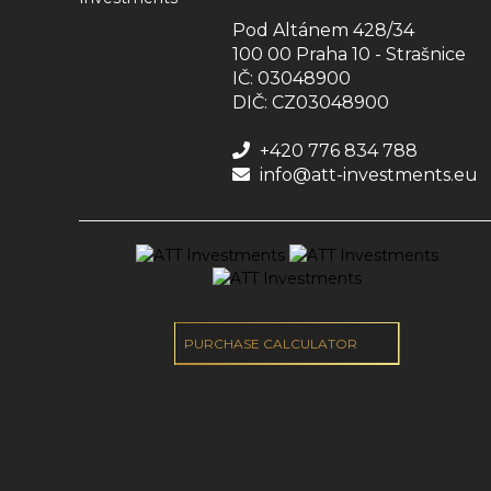
Pod Altánem 428/34
100 00 Praha 10 - Strašnice
IČ: 03048900
DIČ: CZ03048900
+420 776 834 788
info@att-investments.eu
PURCHASE CALCULATOR