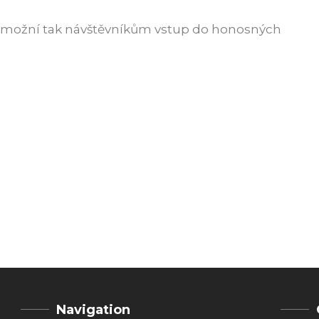
a umožní tak návštěvníkům vstup do honosných
Navigation