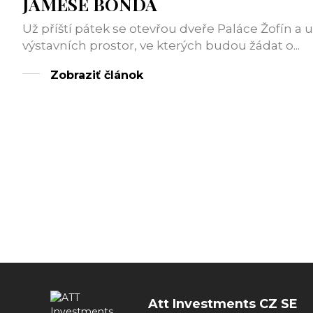
JAMESE BONDA
Už příští pátek se otevřou dveře Paláce Žofín 
výstavních prostor, ve kterých budou žádat o...
Zobraziť článok
Att Investments CZ SE