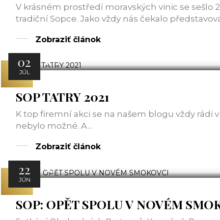
V krásném prostředí moravských vinic se sešlo
tradiční Sopce. Jako vždy nás čekalo představová
Zobraziť článok
02
ATT
JÚL
SOP TATRY 2021
K top firemní akci se na našem blogu vždy rádi v
nebylo možné. A...
Zobraziť článok
22
ATT
JÚN
SOP: OPĚT SPOLU V NOVÉM SMO