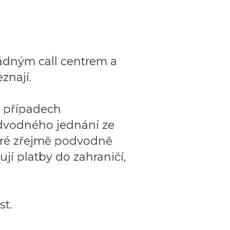
ádným call centrem a
znají.
o případech
dvodného jednání ze
teré zřejmě podvodně
ují platby do zahraničí,
t.