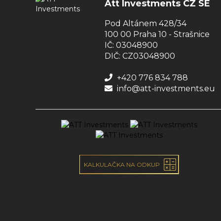
Att Investments CZ SE
Pod Altánem 428/34
100 00 Praha 10 - Strašnice
IČ: 03048900
DIČ: CZ03048900
+420 776 834 788
info@att-investments.eu
KALKULAČKA NA ODKUP