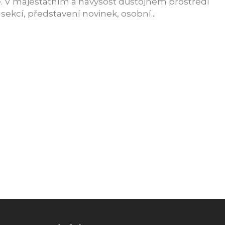
. V majestátním a navýsost důstojném prostředí
ekcí, představení novinek, osobní...