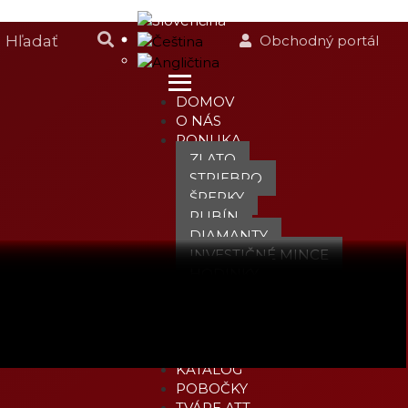
Obchodný portál
DOMOV
O NÁS
PONUKA
ZLATO
STRIEBRO
ŠPERKY
RUBÍN
DIAMANTY
INVESTIČNÉ MINCE
HODINKY
JEDINEČNÉ MEDAILE
KOMODITY
PNK
ZLATO S ISTOTOU
KATALÓG
POBOČKY
TVÁRE ATT