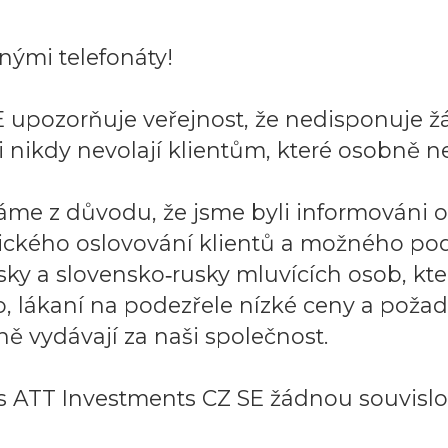
ými telefonáty!
 upozorňuje veřejnost, že nedisponuje ž
 nikdy nevolají klientům, které osobně ne
áme z důvodu, že jsme byli informováni 
ického oslovování klientů a možného po
sky a slovensko‑rusky mluvících osob, k
to, lákaní na podezřele nízké ceny a požad
ě vydávají za naši společnost.
 ATT Investments CZ SE žádnou souvislos