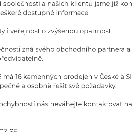
společnosti a našich klientů jsme již kont
í veškeré dostupné informace.
y i veřejnost o zvýšenou opatrnost.
lečnosti zná svého obchodního partnera 
ředvídatelně.
 má 16 kamenných prodejen v České a Sl
pečně a osobně řešit své požadavky.
ochybností nás neváhejte kontaktovat na:
CZ SE