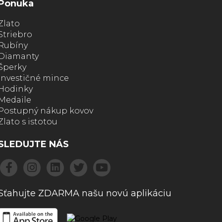
Ponuka
Zlato
Striebro
Rubíny
Diamanty
Šperky
Investičné mince
Hodinky
Medaile
Postupný nákup kovov
Zlato s istotou
SLEDUJTE NÁS
Sťahujte ZDARMA našu novú aplikáciu