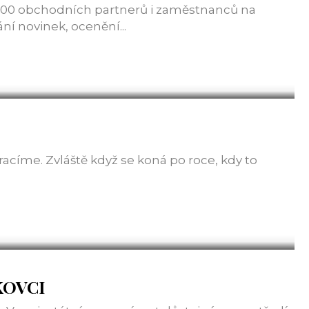
 200 obchodních partnerů i zaměstnanců na
ní novinek, ocenění...
racíme. Zvláště když se koná po roce, kdy to
KOVCI