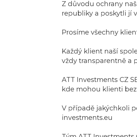
Z důvodu ochrany naší 
republiky a poskytli j
Prosíme všechny klient
Každý klient naší spo
vždy transparentně a p
ATT Investments CZ SE
kde mohou klienti bez
V případě jakýchkoli p
investments.eu
Tým ATT Investments 