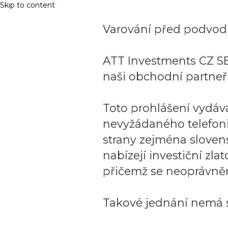
Skip to content
Varování před podvodn
ATT Investments CZ SE
naši obchodní partneři
Toto prohlášení vydáv
nevyžádaného telefon
strany zejména sloven
nabízejí investiční zla
přičemž se neoprávněn
Takové jednání nemá s