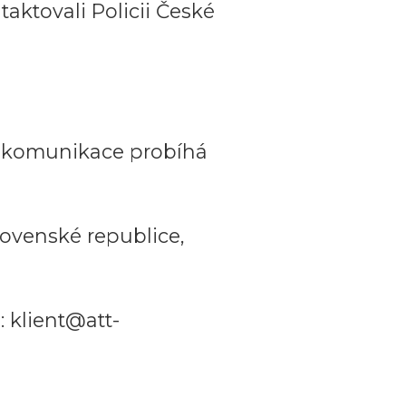
aktovali Policii České
a komunikace probíhá
ovenské republice,
 klient@att-