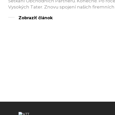
Setkání Obchodních Partnerů. Konečně. Po roce
Vysokých Tater. Znovu spojení našich firemních s
Zobraziť článok