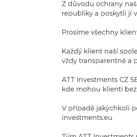
Z důvodu ochrany naší 
republiky a poskytli j
Prosíme všechny klient
Každý klient naší spo
vždy transparentně a p
ATT Investments CZ SE
kde mohou klienti bez
V případě jakýchkoli p
investments.eu
Tým ATT Investments 