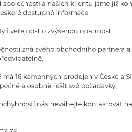
společnosti a našich klientů jsme již kont
í veškeré dostupné informace.
y i veřejnost o zvýšenou opatrnost.
lečnosti zná svého obchodního partnera 
ředvídatelně.
 má 16 kamenných prodejen v České a Sl
pečně a osobně řešit své požadavky.
ochybností nás neváhejte kontaktovat na:
CZ SE