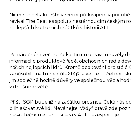
Nicméně čekalo ještě večerní překvapení v podobě 
revival The Beatles spolu s nestárnoucím českým
nejlepších kulturních zážitků v historii ATT.
Po náročném večeru čekal firmu opravdu skvělý dr
informací o produktové řadě, obchodních rad a dove
našich nejlepších lídrů. Kromě opakování pro stál
zapůsobilo na tu nejdůležitější a velice početnou 
jim společně hodně důvěry ve společnou věc a hodně
v dnešním světě.
Příští SOP bude již na začátku prosince. Čeká nás bo
přihlašovat své lidi. Neváhejte. Vždyť právě zde pozn
neskutečnou energii, která v ATT bezesporu je.