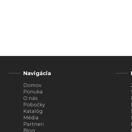
Navigácia
Domov
Ponuka
O nás
Pobočky
Katalóg
Média
Partneri
Blog