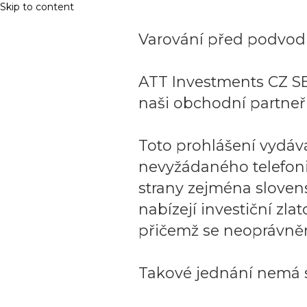
Skip to content
Varování před podvodn
ATT Investments CZ SE
naši obchodní partneři
Toto prohlášení vydáv
nevyžádaného telefon
strany zejména sloven
nabízejí investiční zla
přičemž se neoprávněn
Takové jednání nemá s