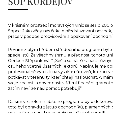
SOP KURDĚJOV
V krásném prostředí moravských vinic se sešlo 200 
Sopce. Jako vždy nás čekalo představování novinek,
práce v podobě procvičování a opakování obchodní
Prvním zlatým hřebem středečního programu bylo 
specialistů. Za všechny shrnula přednosti tohoto un
Gerlach Štěpánková: “ „Sešlo se nás šestnáct různých
druhého včetně úžasných lektorů. Naplňuje mě obrov
profesionálně vyrostli na vysokou úroveň, kterou si 
potkávat v terénu ty, kteří chtějí naslouchat. A m
svoje znalosti a dovednosti v šíření finanční gramo
zatím neví, že naši pomoc potřebují“.
Dalším vrcholem nabitého programu bylo dekorování
toto byl opravdu zástup obchodníků, plamenných pr
pozice firmy paní Lenny Bařicová. Gratulujeme!!!