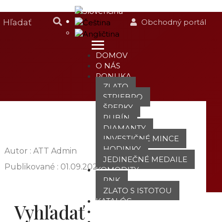
Obchodný portál
DOMOV
O NÁS
PONUKA
ZLATO
STRIEBRO
ŠPERKY
RUBÍN
DIAMANTY
INVESTIČNÉ MINCE
HODINKY
Autor : ATT Admin
JEDINEČNÉ MEDAILE
Publikované :
01.09.2021
KOMODITY
PNK
ZLATO S ISTOTOU
KATALÓG
Vyhľadať
POBOČKY
TVÁRE ATT