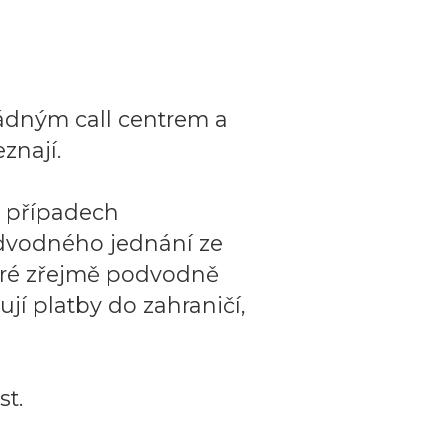
ádným call centrem a
znají.
o případech
dvodného jednání ze
teré zřejmě podvodně
ují platby do zahraničí,
t.