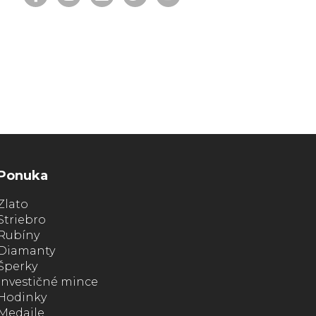
Ponuka
Zlato
Striebro
Rubíny
Diamanty
Šperky
Investičné mince
Hodinky
Medaile