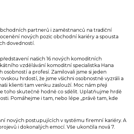
obchodních partnerů i zaměstnanců na tradiční
 ocenění nových pozic obchodní kariéry a spousta
ch dovedností.
představení našich 16 nových komoditních
ikátního vzdělávání komoditní specialistka Hana
 osobností a profesí. Zamilovali jsme si jeden
skou hrdostí, že jsme všichni osobnostně vyzráli a
naši klienti tam venku zaslouží. Moc nám přeji
áme toho skutečně hodně co sdělit. Uplatňujme hrdě
tnosti. Pomáhejme i tam, nebo lépe „právě tam, kde
 nových postupujících v systému firemní kariéry. A
ojevů i dokonalých emocí. Vše ukončila nová 7.