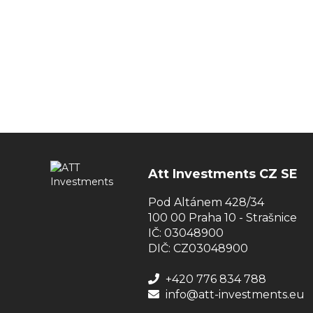
Att Investments CZ SE
Pod Altánem 428/34
100 00 Praha 10 - Strašnice
IČ: 03048900
DIČ: CZ03048900
+420 776 834 788
info@att-investments.eu