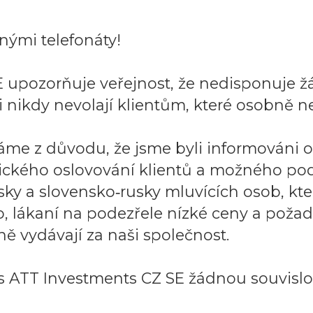
ými telefonáty!
 upozorňuje veřejnost, že nedisponuje ž
 nikdy nevolají klientům, které osobně ne
áme z důvodu, že jsme byli informováni 
ického oslovování klientů a možného po
sky a slovensko‑rusky mluvících osob, k
to, lákaní na podezřele nízké ceny a požad
ě vydávají za naši společnost.
 ATT Investments CZ SE žádnou souvislos