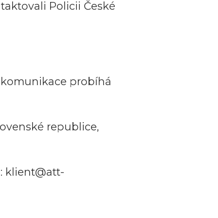
aktovali Policii České
a komunikace probíhá
ovenské republice,
 klient@att-