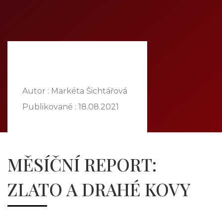
DOMOV
O NÁS
PONUKA
KOMODITY
KATALÓG
POBOČKY
Autor : Markéta Šichtářová
TVÁRE ATT
Publikované :
18.08.2021
MÉDIÁ
BLOG
PARTNERI
MĚSÍČNÍ REPORT:
KONTAKT
ZLATO A DRAHÉ KOVY