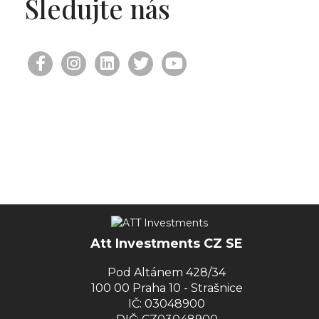
Sledujte nás
Att Investments CZ SE
Pod Altánem 428/34
100 00 Praha 10 - Strašnice
IČ: 03048900