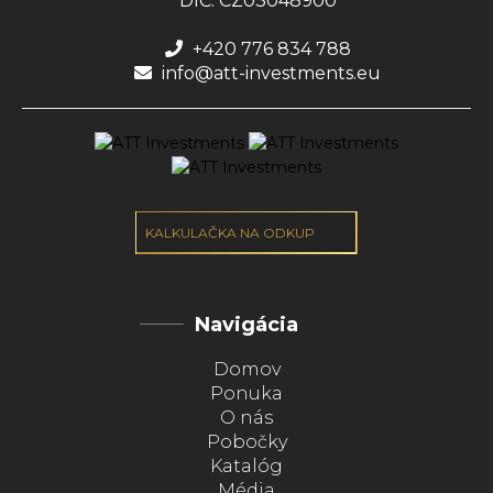
DIČ: CZ03048900
+420 776 834 788
info@att-investments.eu
KALKULAČKA NA ODKUP
Navigácia
Domov
Ponuka
O nás
Pobočky
Katalóg
Média