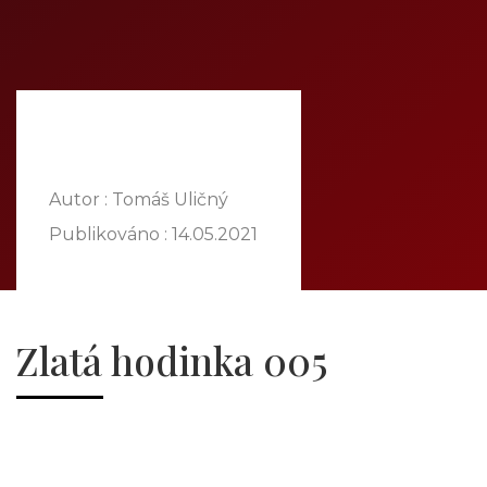
HOME
ABOUT US
OUR OFFER
COMMODITIES
BRANCHES
ATT FACES
Autor : Tomáš Uličný
MEDIA
Publikováno :
14.05.2021
BLOG
PARTNERS
CONTACT
Zlatá hodinka 005