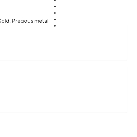
MEDIA
BLOG
PARTNERS
Gold
,
Precious metal
CONTACT