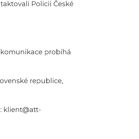
aktovali Policii České
a komunikace probíhá
ovenské republice,
 klient@att-