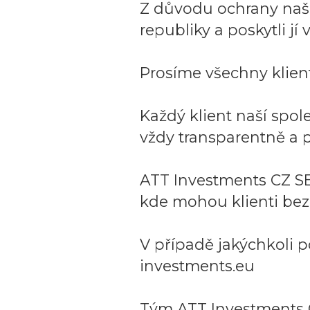
Z důvodu ochrany naší 
republiky a poskytli j
Prosíme všechny klient
Každý klient naší spo
vždy transparentně a p
ATT Investments CZ SE
kde mohou klienti bez
V případě jakýchkoli p
investments.eu
Tým ATT Investments 