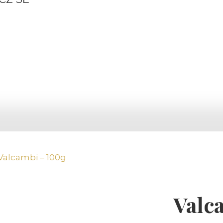
Valcambi – 100g
Valc