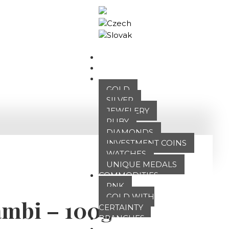
Business portal
HOME
ABOUT US
OUR OFFER
GOLD
SILVER
JEWELERY
RUBY
DIAMONDS
INVESTMENT COINS
WATCHES
UNIQUE MEDALS
COMMODITIES
PNK
GOLD WITH
ambi – 100g
CERTAINTY
BRANCHES
ATT FACES