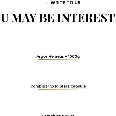
WRITE TO US
U MAY BE INTERES
Argor Heraeus – 1000g
CombiBar 5x1g Stars Capsule
CombiBar 100x1g