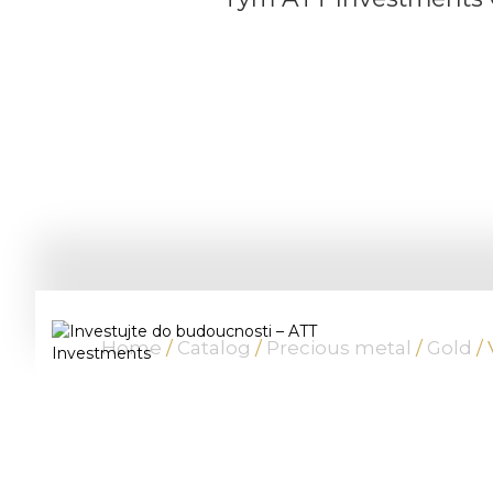
Home
/
Catalog
/
Precious metal
/
Gold
/ 