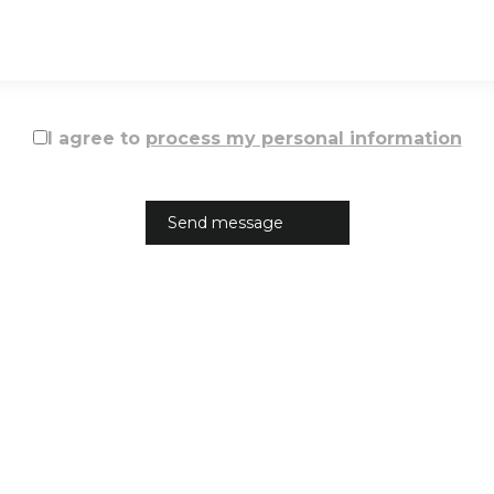
I agree to
process my personal information