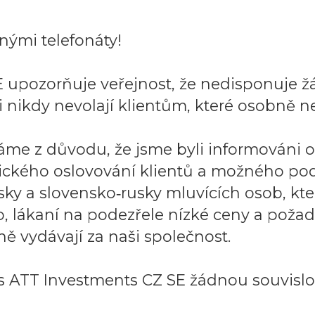
ými telefonáty!
 upozorňuje veřejnost, že nedisponuje ž
 nikdy nevolají klientům, které osobně ne
áme z důvodu, že jsme byli informováni 
ického oslovování klientů a možného po
sky a slovensko‑rusky mluvících osob, k
to, lákaní na podezřele nízké ceny a požad
ě vydávají za naši společnost.
 ATT Investments CZ SE žádnou souvislos