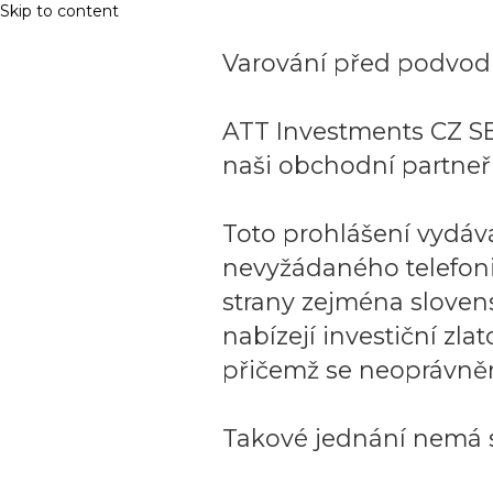
Skip to content
Varování před podvodn
ATT Investments CZ SE
naši obchodní partneři
Toto prohlášení vydáv
nevyžádaného telefon
strany zejména sloven
nabízejí investiční zla
přičemž se neoprávněn
Takové jednání nemá s