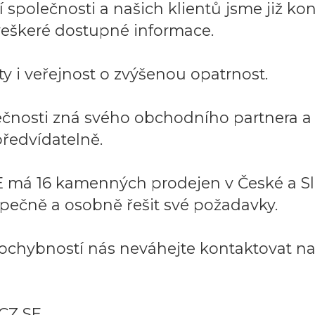
společnosti a našich klientů jsme již kont
í veškeré dostupné informace.
y i veřejnost o zvýšenou opatrnost.
lečnosti zná svého obchodního partnera 
ředvídatelně.
 má 16 kamenných prodejen v České a Sl
pečně a osobně řešit své požadavky.
ochybností nás neváhejte kontaktovat na:
CZ SE