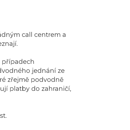
ádným call centrem a
znají.
o případech
dvodného jednání ze
teré zřejmě podvodně
ují platby do zahraničí,
t.