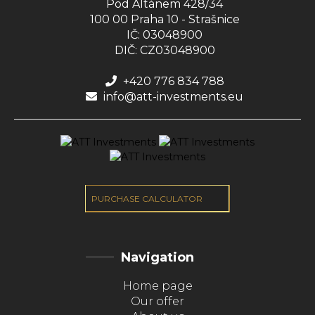
Pod Altánem 428/34
100 00 Praha 10 - Strašnice
IČ: 03048900
DIČ: CZ03048900
+420 776 834 788
info@att-investments.eu
PURCHASE CALCULATOR
Navigation
Home page
Our offer