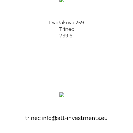
Dvořákova 259
Třinec
739 61
trinec.info@att-investments.eu